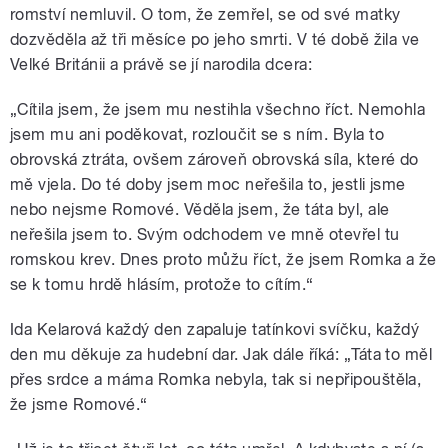
romství nemluvil. O tom, že zemřel, se od své matky
dozvěděla až tři měsíce po jeho smrti. V té době žila ve
Velké Británii a právě se jí narodila dcera:
„Cítila jsem, že jsem mu nestihla všechno říct. Nemohla
jsem mu ani poděkovat, rozloučit se s ním. Byla to
obrovská ztráta, ovšem zároveň obrovská síla, které do
mě vjela. Do té doby jsem moc neřešila to, jestli jsme
nebo nejsme Romové. Věděla jsem, že táta byl, ale
neřešila jsem to. Svým odchodem ve mně otevřel tu
romskou krev. Dnes proto můžu říct, že jsem Romka a že
se k tomu hrdě hlásím, protože to cítím.“
Ida Kelarová každý den zapaluje tatínkovi svíčku, každý
den mu děkuje za hudební dar. Jak dále říká: „Táta to měl
přes srdce a máma Romka nebyla, tak si nepřipouštěla,
že jsme Romové.“