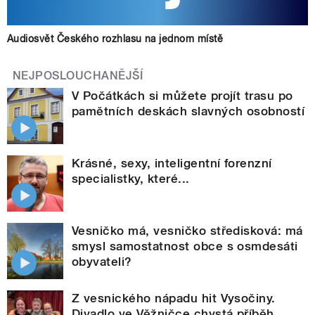
Audiosvět Českého rozhlasu na jednom místě
NEJPOSLOUCHANĚJŠÍ
V Počátkách si můžete projít trasu po
pamětních deskách slavných osobností
Krásné, sexy, inteligentní forenzní
specialistky, které...
Vesničko má, vesničko středisková: má
smysl samostatnost obce s osmdesáti
obyvateli?
Z vesnického nápadu hit Vysočiny.
Divadlo ve Věžničce chystá příběh