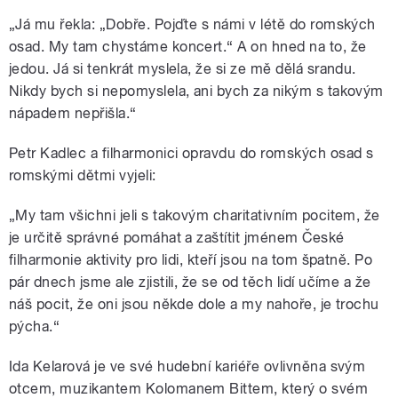
„Já mu řekla: „Dobře. Pojďte s námi v létě do romských
osad. My tam chystáme koncert.“ A on hned na to, že
jedou. Já si tenkrát myslela, že si ze mě dělá srandu.
Nikdy bych si nepomyslela, ani bych za nikým s takovým
nápadem nepřišla.“
Petr Kadlec a filharmonici opravdu do romských osad s
romskými dětmi vyjeli:
„My tam všichni jeli s takovým charitativním pocitem, že
je určitě správné pomáhat a zaštítit jménem České
filharmonie aktivity pro lidi, kteří jsou na tom špatně. Po
pár dnech jsme ale zjistili, že se od těch lidí učíme a že
náš pocit, že oni jsou někde dole a my nahoře, je trochu
pýcha.“
Ida Kelarová je ve své hudební kariéře ovlivněna svým
otcem, muzikantem Kolomanem Bittem, který o svém