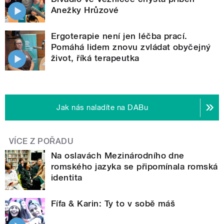
Anežky Hrůzové
Ergoterapie není jen léčba prací.
Pomáhá lidem znovu zvládat obyčejný
život, říká terapeutka
Jak nás naladíte na DABu
VÍCE Z POŘADU
Na oslavách Mezinárodního dne
romského jazyka se připomínala romská
identita
Fífa & Karin: Ty to v sobě máš