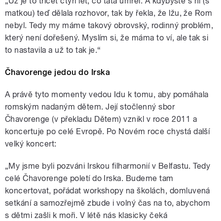
„Už je to třicet čtyři let, co táta umřel. A kdybyste s ní (s
matkou) teď dělala rozhovor, tak by řekla, že lžu, že Rom
nebyl. Tedy my máme takový obrovský, rodinný problém,
který není dořešený. Myslím si, že máma to ví, ale tak si
to nastavila a už to tak je.“
Čhavorenge jedou do Irska
A právě tyto momenty vedou Idu k tomu, aby pomáhala
romským nadaným dětem. Její stočlenný sbor
Čhavorenge (v překladu Dětem) vznikl v roce 2011 a
koncertuje po celé Evropě. Po Novém roce chystá další
velký koncert:
„My jsme byli pozváni Irskou filharmonií v Belfastu. Tedy
celé Čhavorenge poletí do Irska. Budeme tam
koncertovat, pořádat workshopy na školách, domluvená
setkání a samozřejmě zbude i volný čas na to, abychom
s dětmi zašli k moři. V létě nás klasicky čeká