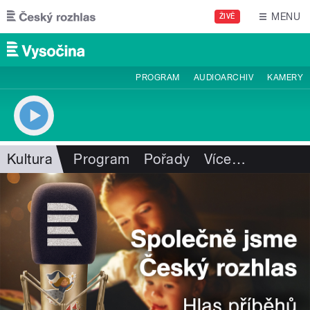
Přejít k hlavnímu obsahu
MENU
ŽIVĚ
PROGRAM
AUDIOARCHIV
KAMERY
Kultura
Program
Pořady
Více
…