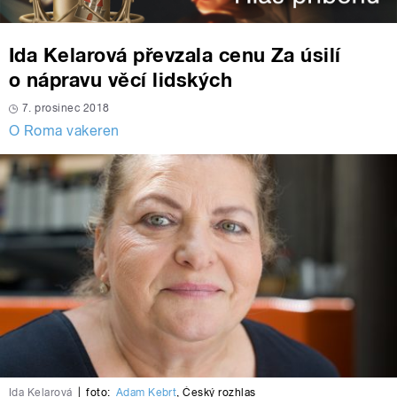
Ida Kelarová převzala cenu Za úsilí
o nápravu věcí lidských
7. prosinec 2018
O Roma vakeren
Ida Kelarová
|
foto:
Adam Kebrt
,
Český rozhlas