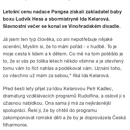
Letošní cenu nadace Pangea získali zakladatel baby
boxu Ludvík Hess a sbormistryně Ida Kelarová.
Slavnostní večer se konal ve Vinohradském divadle.
Já jsem ten typ člověka, co ani nepotřebuje nějaké
ocenění, Myslím si, že to mám pořád - v hudbě. To je
moje cesta k lidem a k dětem. Co mě na tom potěšilo je
to, že si vás po tolika letech někdo všimne a je otevřený
tomu vám to říct nahlas a poděkovat vám. Uznání toho,
co všechno už mám za sebou,“ říká Ida Kelarová.
Před šesti lety přijel za Idou Kelarovou Petr Kadlec,
dramaturg vzdělávacích programů Rudolfina, a oslovil ji s
úžasnou nabídkou. Ona sama ji má za nejkrásnější
spolupráci. Řekl jí, že by chtěli do programu
zakomponovat romské děti a že by je doprovázela Česká
filharmonie.