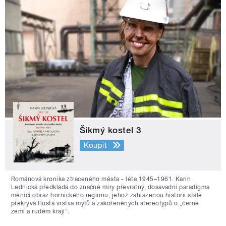
Šikmý kostel 3
Koupit
Románová kronika ztraceného města - léta 1945–1961. Karin
Lednická předkládá do značné míry převratný, dosavadní paradigma
měnící obraz hornického regionu, jehož zahlazenou historii stále
překrývá tlustá vrstva mýtů a zakořeněných stereotypů o „černé
zemi a rudém kraji“.