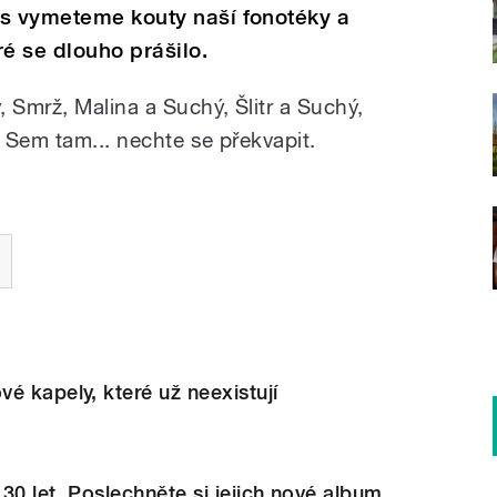
es vymeteme kouty naší fonotéky a
é se dlouho prášilo.
 Smrž, Malina a Suchý, Šlitr a Suchý,
 Sem tam... nechte se překvapit.
é kapely, které už neexistují
 30 let. Poslechněte si jejich nové album