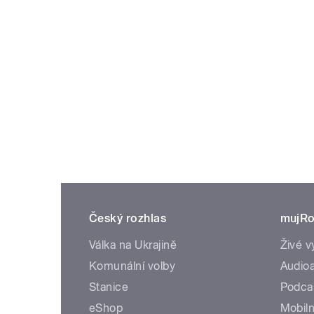
Český rozhlas
mujRo
Válka na Ukrajině
Živé v
Komunální volby
Audioa
Stanice
Podca
eShop
Mobiln