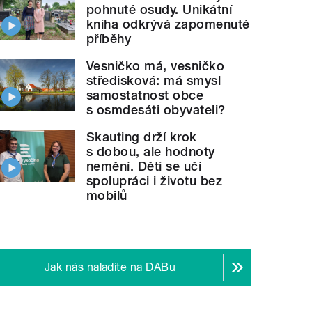
pohnuté osudy. Unikátní
kniha odkrývá zapomenuté
příběhy
Vesničko má, vesničko
středisková: má smysl
samostatnost obce
s osmdesáti obyvateli?
Skauting drží krok
s dobou, ale hodnoty
nemění. Děti se učí
spolupráci i životu bez
mobilů
Jak nás naladíte na DABu