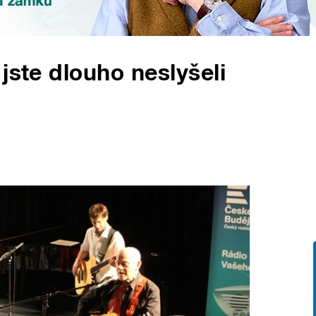
jste dlouho neslyšeli