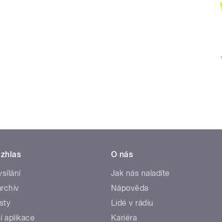
zhlas
O nás
ysílání
Jak nás naladíte
rchiv
Nápověda
sty
Lidé v rádiu
í aplikace
Kariéra