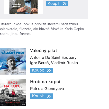
Koupit
Literární fikce, pokus přiblížit literární nadsázkou
spisovatele, filozofa, ale hlavně člověka Karla Čapka
trochu jinou formou.
Válečný pilot
Antoine De Saint Exupéry,
Igor Bareš, Vladimír Rusko
Koupit
Hrob na kopci
Patricia Gibneyová
Koupit