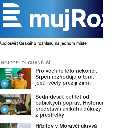
Audiosvět Českého rozhlasu na jednom místě
NEJPOSLOUCHANĚJŠÍ
Pro včelaře léto nekončí.
Srpen rozhoduje o tom,
jestli včely přežijí zimu
Sedmdesát pět let od
babických poprav. Historici
představili unikátní důkazy
z přestřelky
Hřbitov v Moravči ukrývá