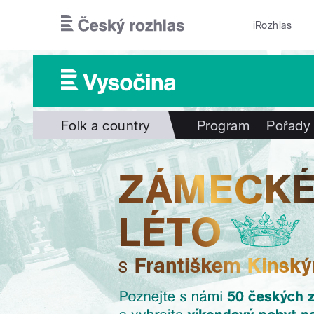
Přejít k hlavnímu obsahu
iRozhlas
Folk a country
Program
Pořady