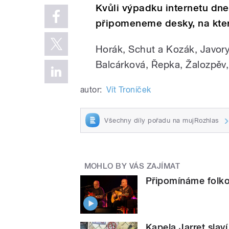
Kvůli výpadku internetu dn
připomeneme desky, na kter
Horák, Schut a Kozák, Javory,
Balcárková, Řepka, Žalozpěv,
autor:
Vít Troníček
Všechny díly pořadu na mujRozhlas
MOHLO BY VÁS ZAJÍMAT
Připomínáme folkov
Kapela Jarret slaví