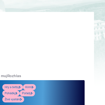
mujRozhlas
Hry a četby
Krimi
Pohádky
Pořady
Živé vysílání