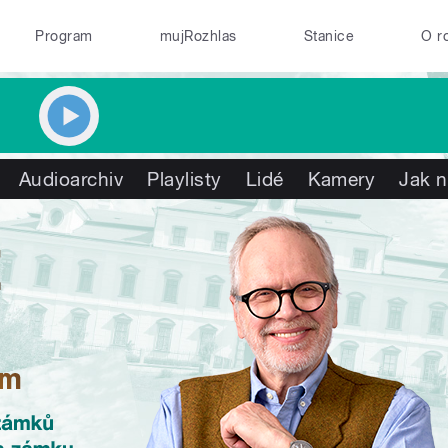
Program
mujRozhlas
Stanice
O r
Audioarchiv
Playlisty
Lidé
Kamery
Jak n