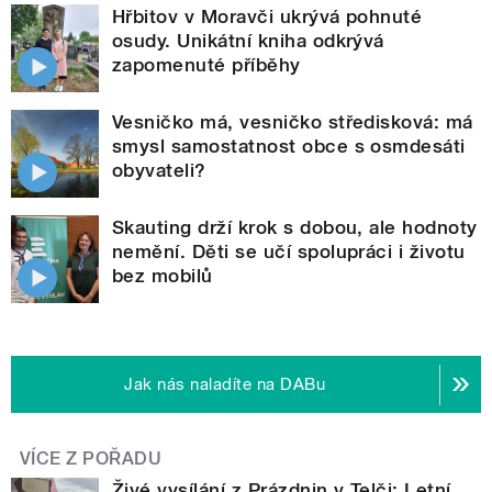
Hřbitov v Moravči ukrývá pohnuté
osudy. Unikátní kniha odkrývá
zapomenuté příběhy
Vesničko má, vesničko středisková: má
smysl samostatnost obce s osmdesáti
obyvateli?
Skauting drží krok s dobou, ale hodnoty
nemění. Děti se učí spolupráci i životu
bez mobilů
Jak nás naladíte na DABu
VÍCE Z POŘADU
Živé vysílání z Prázdnin v Telči: Letní