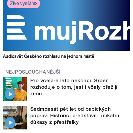
Živé vysílání
Audiosvět Českého rozhlasu na jednom místě
NEJPOSLOUCHANĚJŠÍ
Pro včelaře léto nekončí. Srpen
rozhoduje o tom, jestli včely přežijí
zimu
Sedmdesát pět let od babických
poprav. Historici představili unikátní
důkazy z přestřelky