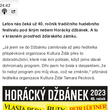
24:42
Letos nás čeká už 40. ročník tradičního hudebního
festivalu pod širým nebem Horácký džbánek. A to
v krásném prostředí žďárského zámku.
„Já jsem se do Džbánku zamilovala až jako ředitelka
příspěvkové organizace Kultura Žďár přes to
dobrodružství, které nás loni potkalo, když jsme dávali
dohromady program. Dřív jsem ho brala s despektem, že
to nebyl program pro můj vkus, což se změnilo,“ přiznává
ředitelka organizace Kultura Žďár Tamara Pecková.