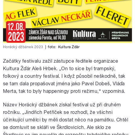
Horácký džbánek 2023
|
foto:
Kultura Žďár
Začátky festivalu zažil zástupce ředitele organizace
Kultura Žďár Aleš Hrbek. „On to sice byl trampský,
folkový a country festival. I když působil neškodně, tak
se tam dala propašovat jména jako Pavel Dobeš, Vláďa
Merta, tak to byly happeningy proti režimu,“ vzpomíná.
Název Horácký džbánek získal festival už při druhém
ročníku. „Jindřich Petříček se rozhodl, že všichni
účinkující umělci by měli dostat něco na památku. Chtěl
se domluvit se skláři ve Škrdlovicích. Ale sklo ze
Škrdlovic se jim nevešlo do rozpočtu tehdejšího ročníku