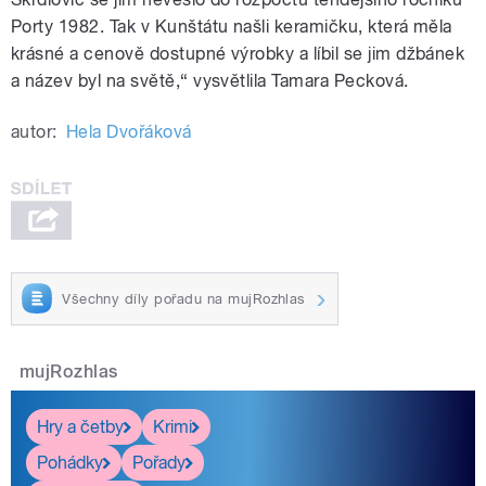
Porty 1982. Tak v Kunštátu našli keramičku, která měla
krásné a cenově dostupné výrobky a líbil se jim džbánek
a název byl na světě,“ vysvětlila Tamara Pecková.
autor:
Hela Dvořáková
Všechny díly pořadu na mujRozhlas
mujRozhlas
Hry a četby
Krimi
Pohádky
Pořady