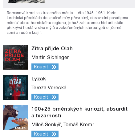
Románová kronika ztraceného města - léta 1945–1961. Karin
Lednická předkládá do značné míry převratný, dosavadní paradigma
měnící obraz hornického regionu, jehož zahlazenou historii stále
překrývá tlustá vrstva mýtů a zakořeněných stereotypů o „černé
zemi a rudém kraji“.
Zítra přijde Olah
Martin Sichinger
Koupit
Lyžák
Tereza Verecká
Koupit
100+25 brněnských kuriozit, absurdit
a bizarností
Miloš Šenkýř, Tomáš Kremr
Koupit