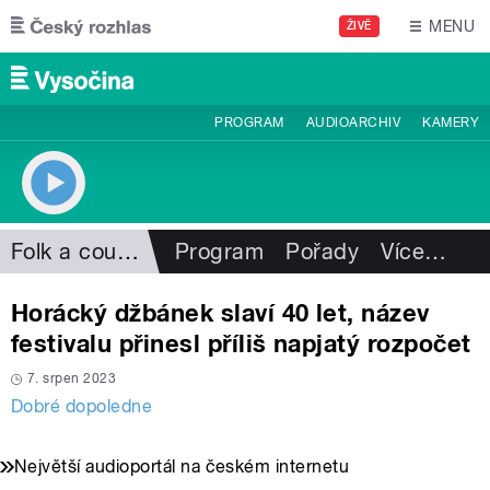
Přejít k hlavnímu obsahu
MENU
ŽIVĚ
PROGRAM
AUDIOARCHIV
KAMERY
Folk a country
Program
Pořady
Více
…
Horácký džbánek slaví 40 let, název
festivalu přinesl příliš napjatý rozpočet
7. srpen 2023
Dobré dopoledne
Největší audioportál na českém internetu