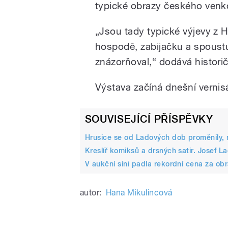
typické obrazy českého venk
„Jsou tady typické výjevy z H
hospodě, zabijačku a spoustu
znázorňoval,“ dodává histori
Výstava začíná dnešní vernisá
SOUVISEJÍCÍ PŘÍSPĚVKY
Hrusice se od Ladových dob proměnily, m
Kreslíř komiksů a drsných satir. Josef L
V aukční síni padla rekordní cena za ob
autor:
Hana Mikulincová