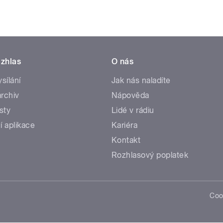
zhlas
O nás
ysílání
Jak nás naladíte
rchiv
Nápověda
sty
Lidé v rádiu
í aplikace
Kariéra
Kontakt
Rozhlasový poplatek
Coo