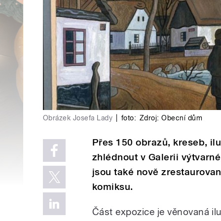
Obrázek Josefa Lady
|
foto:
Zdroj: Obecní dům
Přes 150 obrazů, kreseb, il
zhlédnout v Galerii výtvarn
jsou také nově zrestaurova
komiksu.
Část expozice je věnovaná il