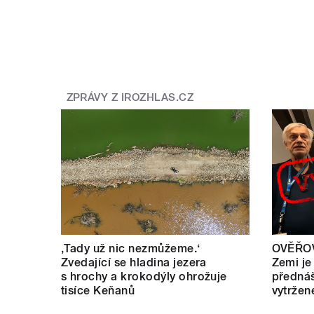
ZPRÁVY Z IROZHLAS.CZ
‚Tady už nic nezmůžeme.‘
OVĚŘOV
Zvedající se hladina jezera
Zemi je
s hrochy a krokodýly ohrožuje
přednáš
tisíce Keňanů
vytržen