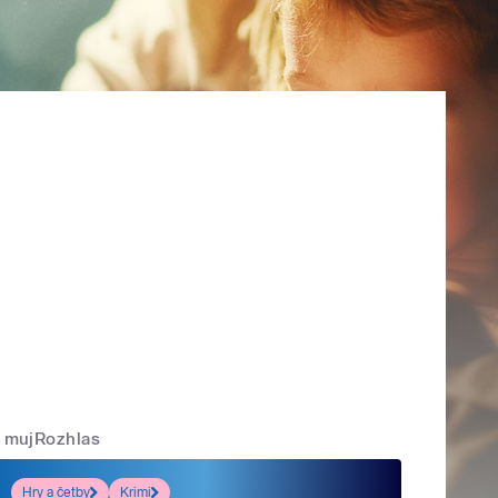
mujRozhlas
Hry a četby
Krimi