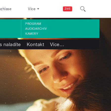
ozhlase
Více
ŽIVĚ
PROGRAM
AUDIOARCHIV
KAMERY
s naladíte
Kontakt
Více
…