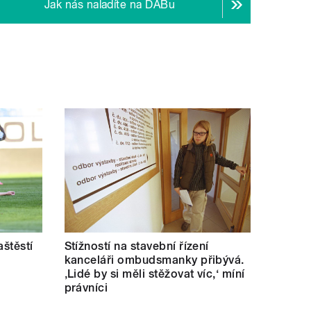
Jak nás naladíte na DABu
aštěstí
Stížností na stavební řízení
kanceláři ombudsmanky přibývá.
‚Lidé by si měli stěžovat víc,‘ míní
právníci