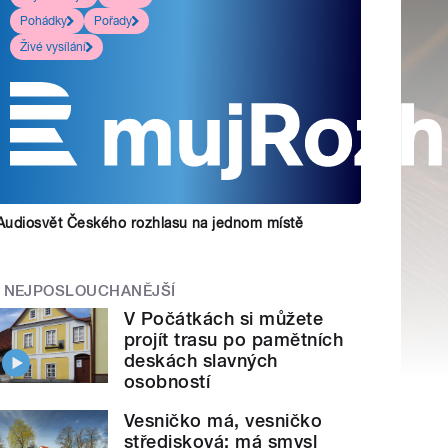
Pohádky
Pořady
Živé vysílání
Audiosvět Českého rozhlasu na jednom místě
NEJPOSLOUCHANĚJŠÍ
V Počátkách si můžete
projít trasu po pamětních
deskách slavných
osobností
Vesničko má, vesničko
středisková: má smysl