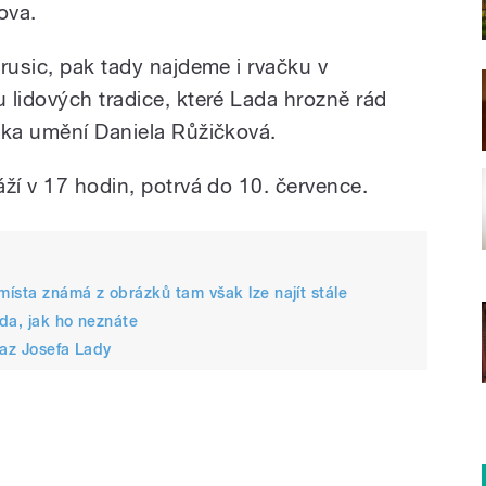
ova.
rusic, pak tady najdeme i rvačku v
 lidových tradice, které Lada hrozně rád
čka umění Daniela Růžičková.
ží v 17 hodin, potrvá do 10. července.
ísta známá z obrázků tam však lze najít stále
ada, jak ho neznáte
raz Josefa Lady