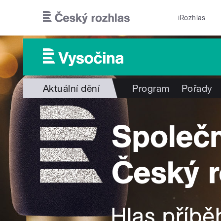
Přejít k hlavnímu obsahu
iRozhlas
Aktuální dění
Program
Pořady