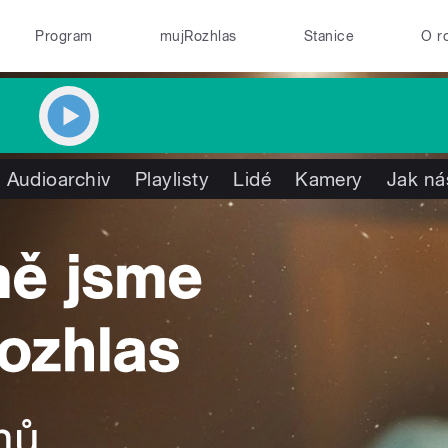
Program
mujRozhlas
Stanice
O r
Audioarchiv
Playlisty
Lidé
Kamery
Jak ná