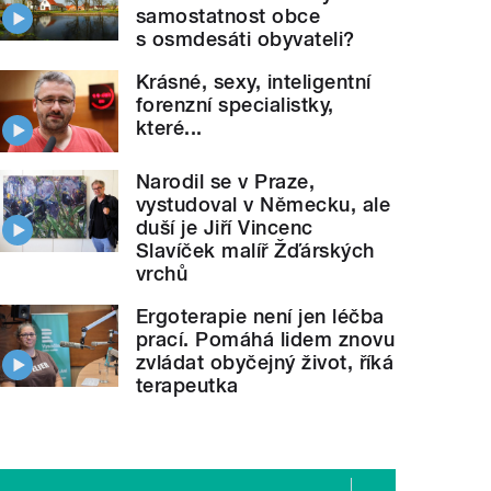
samostatnost obce
s osmdesáti obyvateli?
Krásné, sexy, inteligentní
forenzní specialistky,
které...
Narodil se v Praze,
vystudoval v Německu, ale
duší je Jiří Vincenc
Slavíček malíř Žďárských
vrchů
Ergoterapie není jen léčba
prací. Pomáhá lidem znovu
zvládat obyčejný život, říká
terapeutka