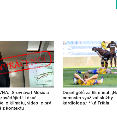
NA: ‚Srovnávat Měsíc a
Deset gólů za 68 minut. ,N
 zavádějící.‘ Lékař
nemusím využívat služby
el o klimatu, video je prý
kardiologa,‘ říká Frťala
é z kontextu