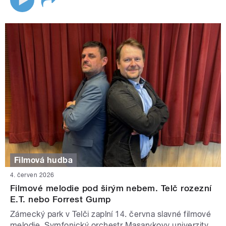
Filmová hudba
4. červen 2026
Filmové melodie pod širým nebem. Telč rozezní
E.T. nebo Forrest Gump
Zámecký park v Telči zaplní 14. června slavné filmové
melodie. Symfonický orchestr Masarykovy univerzity