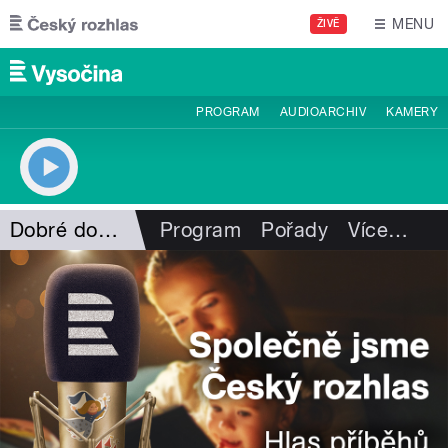
Přejít k hlavnímu obsahu
MENU
ŽIVĚ
PROGRAM
AUDIOARCHIV
KAMERY
Dobré dopoledne
Program
Pořady
Více
…