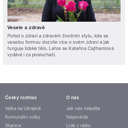
Vesele a zdravě
Pořad o zdraví a zdravém životním stylu, kde se
veselou formou dozvíte více o svém zdraví a jak
funguje lidské tělo. Letos se Kateřina Cajthamlová
vydává i za posluchači.
Český rozhlas
O nás
Válka na Ukrajině
Jak nás naladíte
Komunální volby
Nápověda
Stanice
Lidé v rádiu