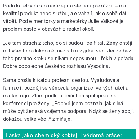
Podnikatelky často narážejí na stejnou překážku – mají
kvalitní produkt nebo službu, ale váhají, jak o sobě dát
vědět. Podle mentorky a marketérky Julie Válkové je
problém často v obavách z reakcí okolí.
„Je tam strach z toho, co si budou lidé říkat. Ženy chtějí
mít všechno dokonalé, než s tím vyjdou ven. Jenže bez
toho prvního kroku se nikam neposunou,“ řekla v pořadu
Dobré dopoledne Českého rozhlasu Vysočina.
Sama prošla klikatou profesní cestou. Vystudovala
farmacii, později se věnovala organizaci velkých akcí a
marketingu. Zlom podle ní přišel při spolupráci na
konferenci pro ženy. „Poprvé jsem poznala, jak silná
může být ženská vzájemná podpora. Když se ženy spojí,
dokážou velké věci,“ zmiňuje.
Láska jako chemický koktejl i vědomá práce: