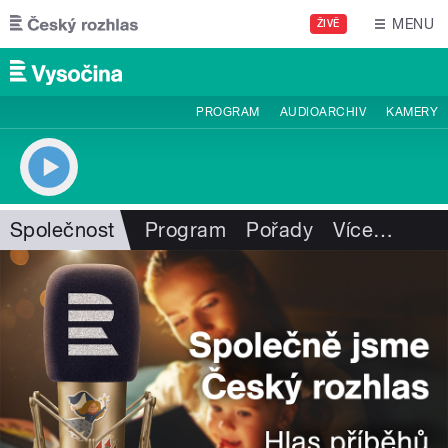
Přejít k hlavnímu obsahu
MENU
ŽIVĚ
PROGRAM
AUDIOARCHIV
KAMERY
Společnost
Program
Pořady
Více
…