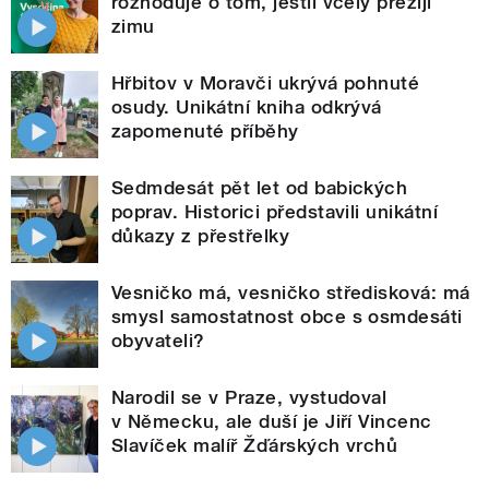
rozhoduje o tom, jestli včely přežijí
zimu
Hřbitov v Moravči ukrývá pohnuté
osudy. Unikátní kniha odkrývá
zapomenuté příběhy
Sedmdesát pět let od babických
poprav. Historici představili unikátní
důkazy z přestřelky
Vesničko má, vesničko středisková: má
smysl samostatnost obce s osmdesáti
obyvateli?
Narodil se v Praze, vystudoval
v Německu, ale duší je Jiří Vincenc
Slavíček malíř Žďárských vrchů