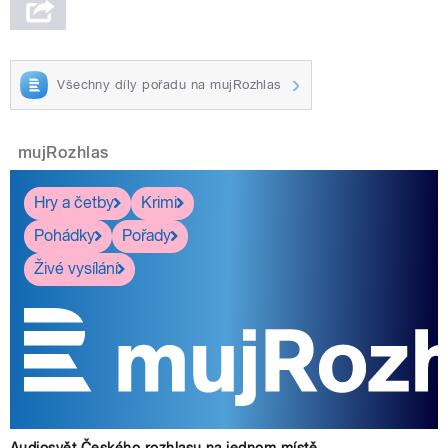
Všechny díly pořadu na mujRozhlas
mujRozhlas
Hry a četby
Krimi
Pohádky
Pořady
Živé vysílání
Audiosvět Českého rozhlasu na jednom místě