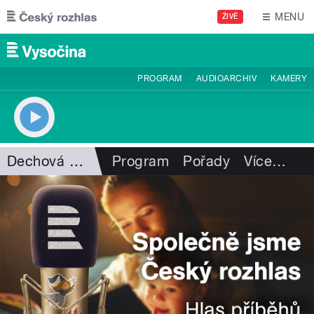
Přejít k hlavnímu obsahu
MENU
ŽIVĚ
PROGRAM
AUDIOARCHIV
KAMERY
Dechová hudba
Program
Pořady
Více
…