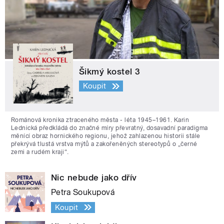
Šikmý kostel 3
Koupit
Románová kronika ztraceného města - léta 1945–1961. Karin
Lednická předkládá do značné míry převratný, dosavadní paradigma
měnící obraz hornického regionu, jehož zahlazenou historii stále
překrývá tlustá vrstva mýtů a zakořeněných stereotypů o „černé
zemi a rudém kraji“.
Nic nebude jako dřív
Petra Soukupová
Koupit