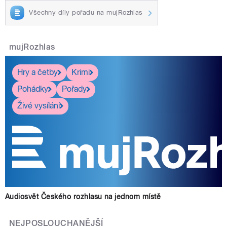
Všechny díly pořadu na mujRozhlas
mujRozhlas
Hry a četby
Krimi
Pohádky
Pořady
Živé vysílání
Audiosvět Českého rozhlasu na jednom místě
NEJPOSLOUCHANĚJŠÍ