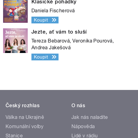
Klasické pohádky
Daniela Fischerová
Koupit
Jezte, ať vám to sluší
Tereza Bebarová, Veronika Pourová,
Andrea Jakešová
Koupit
Český rozhlas
O nás
Válka na Ukrajině
Jak nás naladíte
Komunální volby
Nápověda
Stanice
Lidé v rádiu