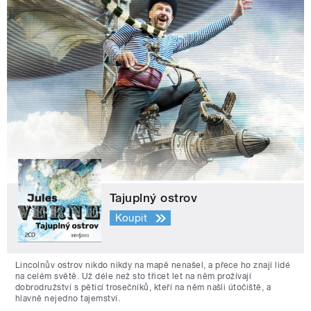
Tajuplný ostrov
Koupit
Lincolnův ostrov nikdo nikdy na mapě nenašel, a přece ho znají lidé
na celém světě. Už déle než sto třicet let na něm prožívají
dobrodružství s pěticí trosečníků, kteří na něm našli útočiště, a
hlavně nejedno tajemství.