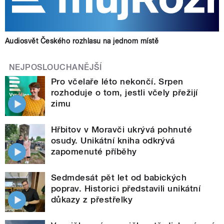
Audiosvět Českého rozhlasu na jednom místě
NEJPOSLOUCHANĚJŠÍ
Pro včelaře léto nekončí. Srpen
rozhoduje o tom, jestli včely přežijí
zimu
Hřbitov v Moravči ukrývá pohnuté
osudy. Unikátní kniha odkrývá
zapomenuté příběhy
Sedmdesát pět let od babických
poprav. Historici představili unikátní
důkazy z přestřelky