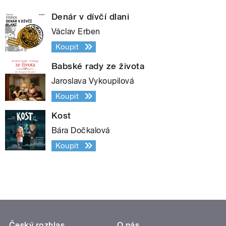
Denár v dívčí dlani
Václav Erben
Koupit
Babské rady ze života
Jaroslava Vykoupilová
Koupit
Kost
Bára Dočkalová
Koupit
Český rozhlas
O nás