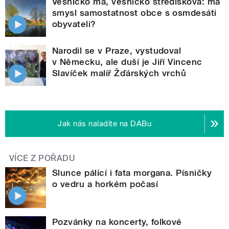
Vesničko má, vesničko středisková: má
smysl samostatnost obce s osmdesáti
obyvateli?
Narodil se v Praze, vystudoval
v Německu, ale duší je Jiří Vincenc
Slavíček malíř Žďárských vrchů
Jak nás naladíte na DABu
VÍCE Z POŘADU
Slunce pálící i fata morgana. Písničky
o vedru a horkém počasí
Pozvánky na koncerty, folkové