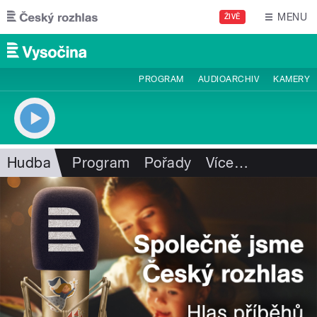
Přejít k hlavnímu obsahu
MENU
ŽIVĚ
PROGRAM
AUDIOARCHIV
KAMERY
Hudba
Program
Pořady
Více
…