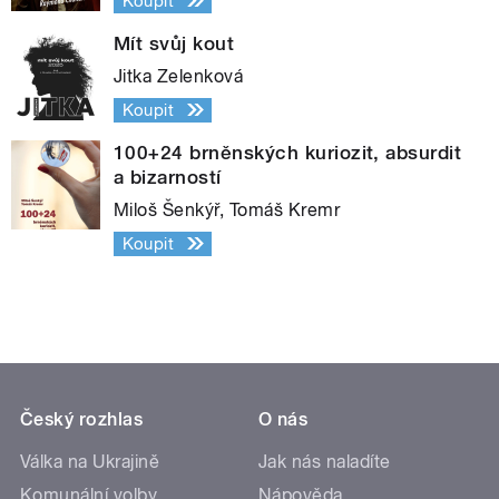
Koupit
Mít svůj kout
Jitka Zelenková
Koupit
100+24 brněnských kuriozit, absurdit
a bizarností
Miloš Šenkýř, Tomáš Kremr
Koupit
Český rozhlas
O nás
Válka na Ukrajině
Jak nás naladíte
Komunální volby
Nápověda