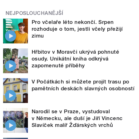
NEJPOSLOUCHANĚJŠÍ
Pro včelaře léto nekončí. Srpen
rozhoduje o tom, jestli včely přežijí
zimu
Hřbitov v Moravči ukrývá pohnuté
osudy. Unikátní kniha odkrývá
zapomenuté příběhy
V Počátkách si můžete projít trasu po
pamětních deskách slavných osobností
Narodil se v Praze, vystudoval
v Německu, ale duší je Jiří Vincenc
Slavíček malíř Žďárských vrchů