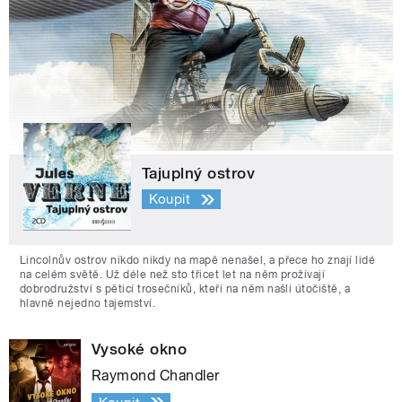
Tajuplný ostrov
Koupit
Lincolnův ostrov nikdo nikdy na mapě nenašel, a přece ho znají lidé
na celém světě. Už déle než sto třicet let na něm prožívají
dobrodružství s pěticí trosečníků, kteří na něm našli útočiště, a
hlavně nejedno tajemství.
Vysoké okno
Raymond Chandler