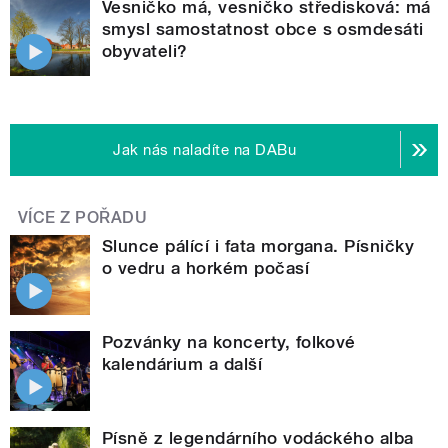
Vesničko má, vesničko středisková: má
smysl samostatnost obce s osmdesáti
obyvateli?
Jak nás naladíte na DABu
VÍCE Z POŘADU
Slunce pálící i fata morgana. Písničky
o vedru a horkém počasí
Pozvánky na koncerty, folkové
kalendárium a další
Písně z legendárního vodáckého alba