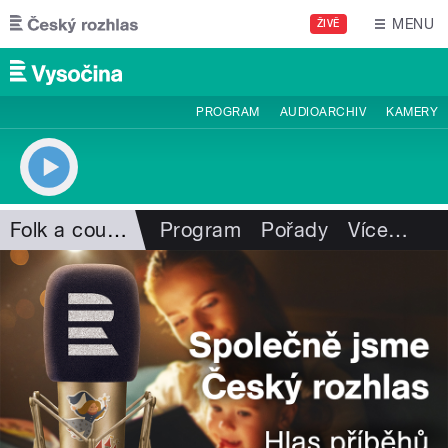
Přejít k hlavnímu obsahu
MENU
ŽIVĚ
PROGRAM
AUDIOARCHIV
KAMERY
Folk a country
Program
Pořady
Více
…