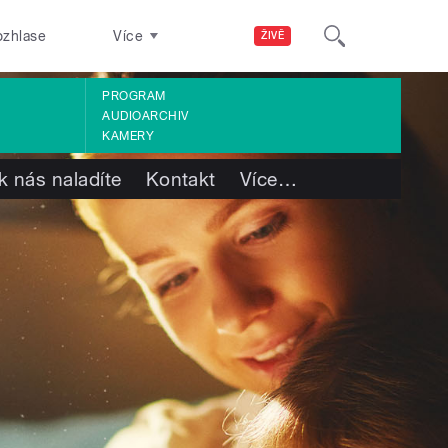
ozhlase
Více
ŽIVĚ
PROGRAM
AUDIOARCHIV
KAMERY
k nás naladíte
Kontakt
Více
…