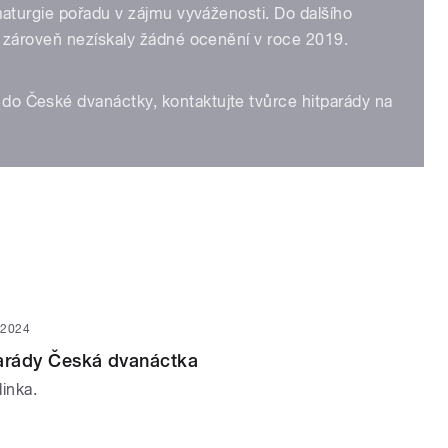
amaturgie pořadu v zájmu vyváženosti. Do dalšího
a zároveň nezískaly žádné ocenění v roce 2019.
do České dvanáctky, kontaktujte tvůrce hitparády na
 2024
parády Česká dvanáctka
inka.