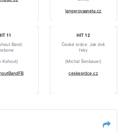
langerovaaneta.cz
HIT 11
HIT 12
ohout Band:
České srdce: Jak dvě
nebone
řeky
n Kohout)
(Michal Šenbauer)
houtBandFB
ceskesrdce.cz