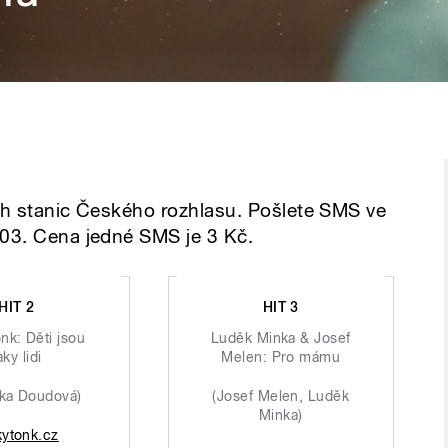
ích stanic Českého rozhlasu. Pošlete SMS ve
 03. Cena jedné SMS je 3 Kč.
HIT 2
HIT 3
nk: Děti jsou
Luděk Minka & Josef
aky lidi
Melen: Pro mámu
ika Doudová)
(Josef Melen, Luděk
Minka)
kytonk.cz