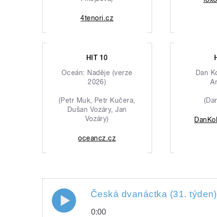
4tenori.cz
HIT 10
Oceán: Naděje (verze
Dan K
2026)
A
(Petr Muk, Petr Kučera,
(Da
Dušan Vozáry, Jan
Vozáry)
DanKo
oceancz.cz
Česká dvanáctka (31. týden)
0:00