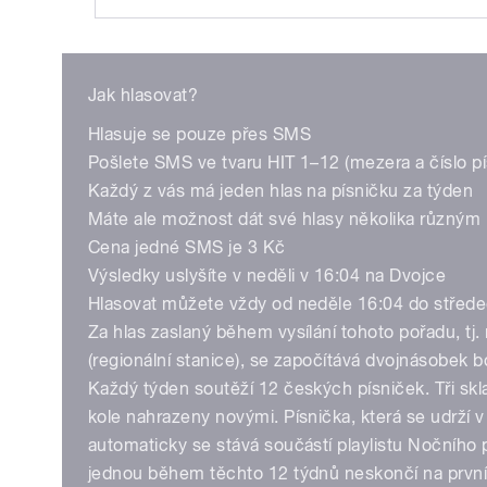
Play
Jak hlasovat?
Hlasuje se pouze přes SMS
Pošlete SMS ve tvaru HIT 1–12 (mezera a číslo pí
Každý z vás má jeden hlas na písničku za týden
Máte ale možnost dát své hlasy několika různým
Cena jedné SMS je 3 Kč
/
Výsledky uslyšíte v neděli v 16:04 na Dvojce
Hlasovat můžete vždy od neděle 16:04 do střede
Za hlas zaslaný během vysílání tohoto pořadu, tj
(regionální stanice), se započítává dvojnásobek 
Každý týden soutěží 12 českých písniček. Tři skl
kole nahrazeny novými. Písnička, která se udrží 
automaticky se stává součástí playlistu Nočního 
jednou během těchto 12 týdnů neskončí na první
pause