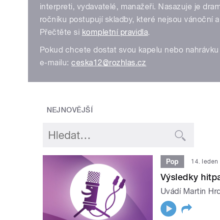
interpreti, vydavatelé, manažeři. Nasazuje je dr
ročníku postupují skladby, které nejsou vánoční 
Přečtěte si
kompletní pravidla
.
Pokud chcete dostat svou kapelu nebo nahrávku 
e-mailu:
ceska12@rozhlas.cz
NEJNOVĚJŠÍ
Pop
14. leden
Výsledky hit
Uvádí Martin Hrd