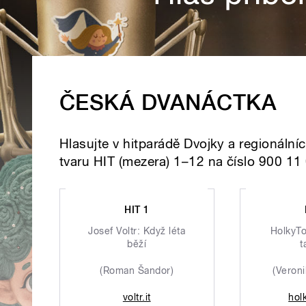
ČESKÁ DVANÁCTKA
Hlasujte v hitparádě Dvojky a regionáln
tvaru HIT (mezera) 1–12 na číslo 900 11
HIT 1
Josef Voltr: Když léta
HolkyTo
běží
t
(Roman Šandor)
(Veron
voltr.it
hol