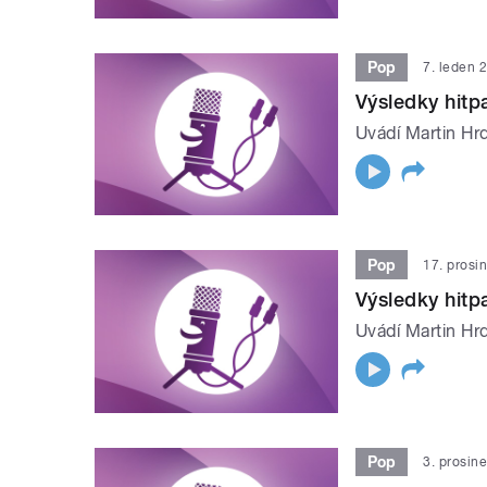
Pop
7. leden 
Výsledky hit
Uvádí Martin Hrd
Pop
17. prosi
Výsledky hit
Uvádí Martin Hrd
Pop
3. prosin