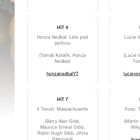
HIT 4
Honza Nedbal: Léto pod
Lucie 
peřinou
(Tomáš Kolařík, Honza
(Lucie 
Nedbal)
Tom
honzanedbalYT
lucievo
HIT 7
4 Tenoři: Massachusetts
Foxo: 
(Barry Alan Gibb,
(Martin
Maurice Ernest Gibb,
Wiky
Robin Hugh Gibb, Jiřina
Fikejzová)
fox