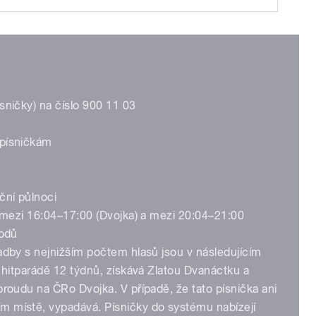
sničky) na číslo 900 11 03
 písničkám
ční půlnoci
. mezi 16:04–17:00 (Dvojka) a mezi 20:04–21:00
bodů
adby s nejnižším počtem hlasů jsou v následujícím
v hitparádě 12 týdnů, získává Zlatou Dvanáctku a
proudu na ČRo Dvojka. V případě, že tato písnička ani
m místě, vypadává. Písničky do systému nabízejí