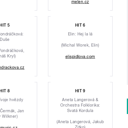
melen.cz
HIT 5
HIT 6
Vondráčková:
Elin: Hej la lá
Duše
(Michal Worek, Elin)
Vondráčková,
áš Kryl)
elispidlova.com
ndrackova.cz
HIT 8
HIT 9
Tvoje hvězdy
Aneta Langerová &
Orchestra Folklorika:
Svatá Kordula
 Čermák, Jan
 Wilkner)
(Aneta Langerová, Jakub
Zitko)
omusic.cz