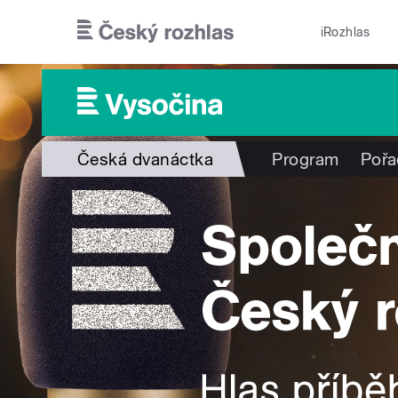
Přejít k hlavnímu obsahu
iRozhlas
Česká dvanáctka
Program
Pořa