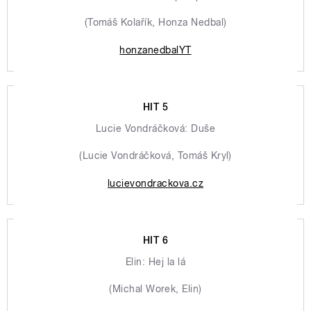
(Tomáš Kolařík, Honza Nedbal)
honzanedbalYT
HIT 5
Lucie Vondráčková: Duše
(Lucie Vondráčková, Tomáš Kryl)
lucievondrackova.cz
HIT 6
Elin: Hej la lá
(Michal Worek, Elin)