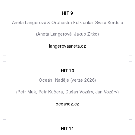
HIT 9
Aneta Langerová & Orchestra Folklorika: Svatá Kordula
(Aneta Langerová, Jakub Zitko)
langerovaaneta.cz
HIT 10
Oceán: Naděje (verze 2026)
(Petr Muk, Petr Kučera, Dušan Vozáry, Jan Vozáry)
oceancz.cz
HIT 11