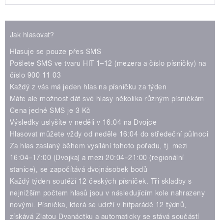
Play /
Jak hlasovat?
Hlasuje se pouze přes SMS
Pošlete SMS ve tvaru HIT 1–12 (mezera a číslo písničky) na
číslo 900 11 03
Každý z vás má jeden hlas na písničku za týden
Máte ale možnost dát své hlasy několika různým písničkám
pause
Cena jedné SMS je 3 Kč
Výsledky uslyšíte v neděli v 16:04 na Dvojce
Hlasovat můžete vždy od neděle 16:04 do středeční půlnoci
Za hlas zaslaný během vysílání tohoto pořadu, tj. mezi
16:04–17:00 (Dvojka) a mezi 20:04–21:00 (regionální
stanice), se započítává dvojnásobek bodů
Každý týden soutěží 12 českých písniček. Tři skladby s
nejnižším počtem hlasů jsou v následujícím kole nahrazeny
novými. Písnička, která se udrží v hitparádě 12 týdnů,
získává Zlatou Dvanáctku a automaticky se stává součástí