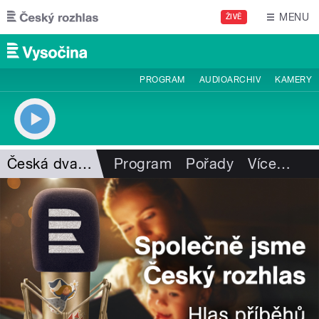
Přejít k hlavnímu obsahu
MENU
ŽIVĚ
PROGRAM
AUDIOARCHIV
KAMERY
Česká dvanáctka
Program
Pořady
Více
…