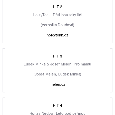
HIT 2
HolkyTonk: Děti jsou taky lidi
(Veronika Doudová)
holkytonk.cz
HIT 3
Luděk Minka & Josef Melen: Pro mámu
(Josef Melen, Luděk Minka)
melen.cz
HIT 4
Honza Nedbal: Léto pod peřinou