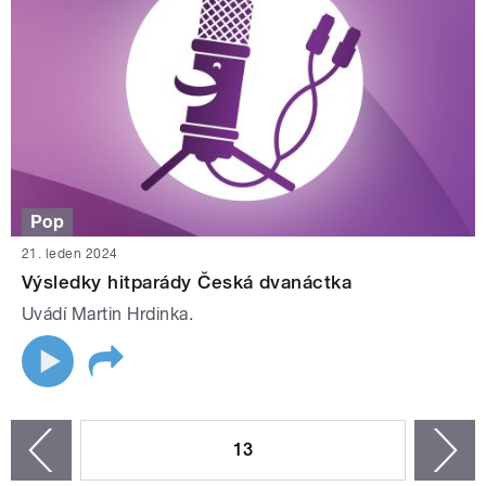
Pop
21. leden 2024
Výsledky hitparády Česká dvanáctka
Uvádí Martin Hrdinka.
STRÁNKY
13
n
zí