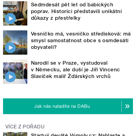
Sedmdesát pět let od babických
poprav. Historici představili unikátní
důkazy z přestřelky
Vesničko má, vesničko středisková: má
smysl samostatnost obce s osmdesáti
obyvateli?
Narodil se v Praze, vystudoval
v Německu, ale duší je Jiří Vincenc
Slavíček malíř Žďárských vrchů
Jak nás naladíte na DABu
VÍCE Z POŘADU
Startují deváté Výmoly.cz: Nahlaste a