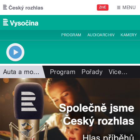
Přejít k hlavnímu obsahu
MENU
ŽIVĚ
PROGRAM
AUDIOARCHIV
KAMERY
Auta a motorismus
Program
Pořady
Více
…