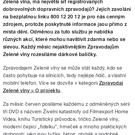
Zelená vlna, má největší síť registrovaných
dobrovolných dopravních zpravodajů? Jejich zavolání
na bezplatnou linku 800 12 20 12 je pro nás cenným
zdrojem, protože poskytnuté informace jsou přímo z
místa dění. Odměnou za tuto službu je nabídka
různých akcí, které mohou navštívit zdarma nebo se
slevou. Každý měsíc nejaktivnějším Zpravodajům
Zelené vlny rozesíláme dárkové balíčky.
Zpravodajem Zelené vlny se může stát každý, kdo se
často pohybuje na silnicích, tedy nejlépe řidič, a vlastní
mobilní telefon. Více se dozvíte v kategorii
Zpravodaj
Zelené vlny > O projektu
.
Za měsíc červen posíláme každému z odměněných sérii
tří DVD s názvem Živelní katastrofy od Filmexport Home
Videa, knihu Turistický průvodce, tričko Zelené vlny,
moderní čepici „fidelku”, hrneček a mnoho praktických
drobností, jako jsou tužka, žeton, otvírák a podobně.