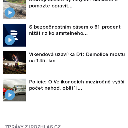
pomozte opravit...
S bezpečnostním pásem o 61 procent
nižší riziko smrtelného...
Víkendová uzavírka D1: Demolice mostu
na 145. km
Policie: O Velikonocích meziročně vyšší
počet nehod, obětí i...
ZPRÁVY Z IROZHLAS.CZ