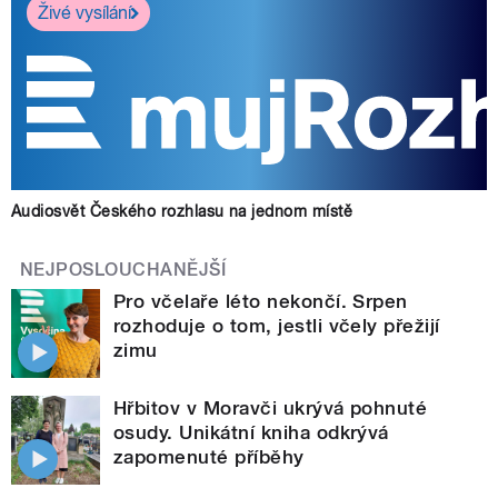
Živé vysílání
Audiosvět Českého rozhlasu na jednom místě
NEJPOSLOUCHANĚJŠÍ
Pro včelaře léto nekončí. Srpen
rozhoduje o tom, jestli včely přežijí
zimu
Hřbitov v Moravči ukrývá pohnuté
osudy. Unikátní kniha odkrývá
zapomenuté příběhy