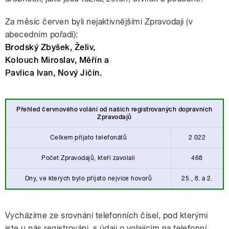
Za měsíc červen byli nejaktivnějšími Zpravodaji (v
abecedním pořadí):
Brodský Zbyšek, Želiv,
Kolouch Miroslav, Měřín a
Pavlica Ivan, Nový Jičín.
Přehled červnového volání od našich
registrovaných dopravních
Zpravodajů
Celkem přijato telefonátů
2 022
Počet Zpravodajů, kteří zavolali
468
Dny, ve kterých bylo přijato nejvíce hovorů
25., 8. a 2.
Vycházíme ze srovnání telefonních čísel, pod kterými
jste u nás registrováni, s údaji o volajícím na telefonní