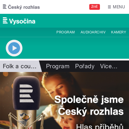
Přejít k hlavnímu obsahu
MENU
ŽIVĚ
PROGRAM
AUDIOARCHIV
KAMERY
Folk a country
Program
Pořady
Více
…