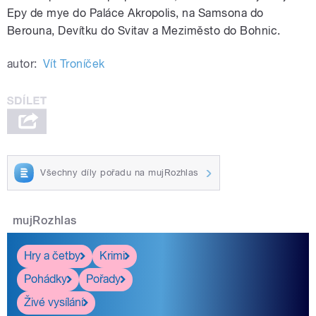
Epy de mye do Paláce Akropolis, na Samsona do
Berouna, Devítku do Svitav a Meziměsto do Bohnic.
autor:
Vít Troníček
Všechny díly pořadu na mujRozhlas
mujRozhlas
Hry a četby
Krimi
Pohádky
Pořady
Živé vysílání