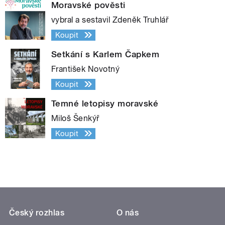
Moravské pověsti
vybral a sestavil Zdeněk Truhlář
Koupit
Setkání s Karlem Čapkem
František Novotný
Koupit
Temné letopisy moravské
Miloš Šenkýř
Koupit
Český rozhlas
O nás