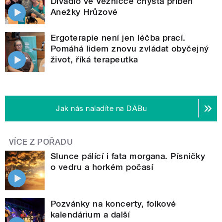
Divadlo ve Věžničce chystá příběh
Anežky Hrůzové
Ergoterapie není jen léčba prací.
Pomáhá lidem znovu zvládat obyčejný
život, říká terapeutka
Jak nás naladíte na DABu
VÍCE Z POŘADU
Slunce pálící i fata morgana. Písničky
o vedru a horkém počasí
Pozvánky na koncerty, folkové
kalendárium a další