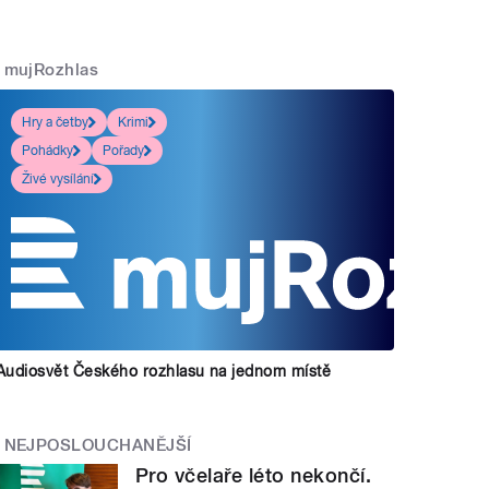
mujRozhlas
Hry a četby
Krimi
Pohádky
Pořady
Živé vysílání
Audiosvět Českého rozhlasu na jednom místě
NEJPOSLOUCHANĚJŠÍ
Pro včelaře léto nekončí.