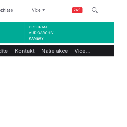
ozhlase
Více
ŽIVĚ
PROGRAM
AUDIOARCHIV
KAMERY
díte
Kontakt
Naše akce
Více
…