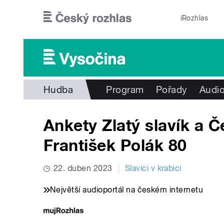
Přejít k hlavnímu obsahu
iRozhlas
Hudba
Program
Pořady
Audio
Ankety Zlatý slavík a Če
František Polák 80
22. duben 2023
Slavíci v krabici
Největší audioportál na českém internetu