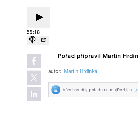
55:18
Pořad připravil Martin Hrdi
autor:
Martin Hrdinka
Všechny díly pořadu na mujRozhlas