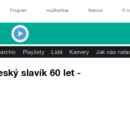
Program
mujRozhlas
Stanice
O r
archiv
Playlisty
Lidé
Kamery
Jak nás nala
ský slavík 60 let -