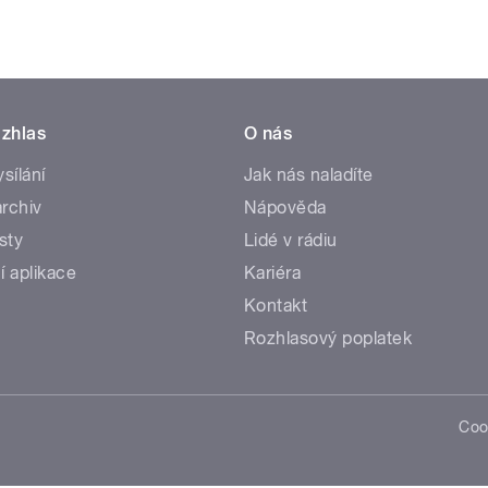
zhlas
O nás
ysílání
Jak nás naladíte
rchiv
Nápověda
sty
Lidé v rádiu
í aplikace
Kariéra
Kontakt
Rozhlasový poplatek
Coo