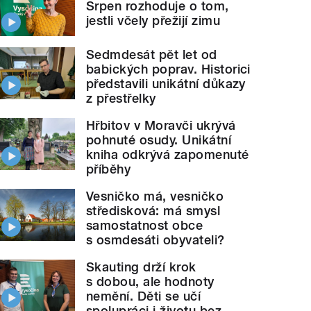
Srpen rozhoduje o tom,
jestli včely přežijí zimu
Sedmdesát pět let od
babických poprav. Historici
představili unikátní důkazy
z přestřelky
Hřbitov v Moravči ukrývá
pohnuté osudy. Unikátní
kniha odkrývá zapomenuté
příběhy
Vesničko má, vesničko
středisková: má smysl
samostatnost obce
s osmdesáti obyvateli?
Skauting drží krok
s dobou, ale hodnoty
nemění. Děti se učí
spolupráci i životu bez