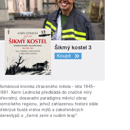
Šikmý kostel 3
Koupit
Románová kronika ztraceného města - léta 1945–
1961. Karin Lednická předkládá do značné míry
převratný, dosavadní paradigma měnící obraz
hornického regionu, jehož zahlazenou historii stále
překrývá tlustá vrstva mýtů a zakořeněných
stereotypů o „černé zemi a rudém kraji“.