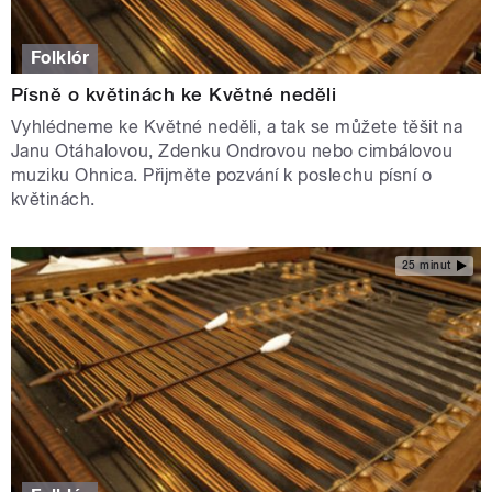
Folklór
Písně o květinách ke Květné neděli
Vyhlédneme ke Květné neděli, a tak se můžete těšit na
Janu Otáhalovou, Zdenku Ondrovou nebo cimbálovou
muziku Ohnica. Přijměte pozvání k poslechu písní o
květinách.
25 minut