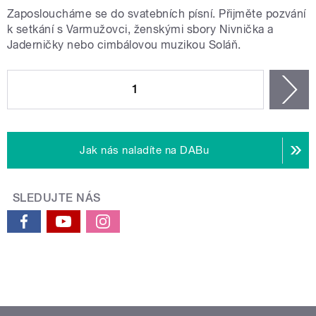
Zaposloucháme se do svatebních písní. Přijměte pozvání
k setkání s Varmužovci, ženskými sbory Nivnička a
Jaderničky nebo cimbálovou muzikou Soláň.
STRÁNKY
1
n
Jak nás naladíte na DABu
SLEDUJTE NÁS