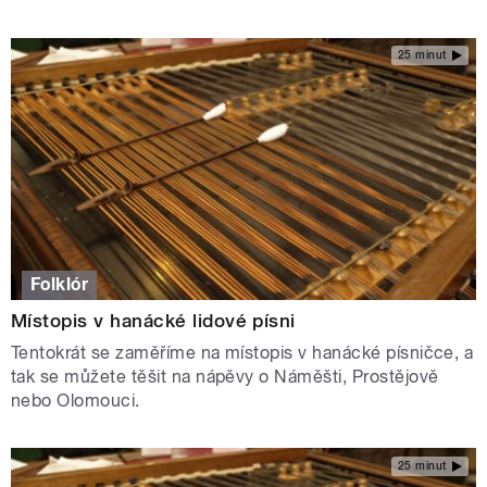
25 minut
Folklór
Místopis v hanácké lidové písni
Tentokrát se zaměříme na místopis v hanácké písničce, a
tak se můžete těšit na nápěvy o Náměšti, Prostějově
nebo Olomouci.
25 minut