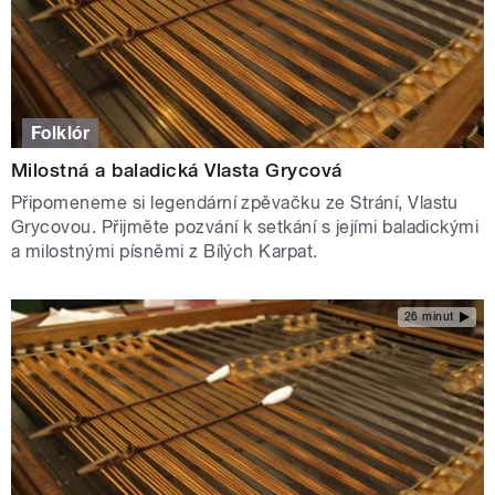
Folklór
Milostná a baladická Vlasta Grycová
Připomeneme si legendární zpěvačku ze Strání, Vlastu
Grycovou. Přijměte pozvání k setkání s jejími baladickými
a milostnými písněmi z Bílých Karpat.
26 minut