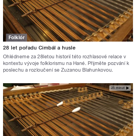
Folklór
28 let pořadu Cimbál a husle
Ohlédneme za 28letou historií této rozhlasové relace v
kontextu vývoje folklorismu na Hané. Přijměte pozvání k
poslechu a rozloučení se Zuzanou Blahunkovou.
25 minut