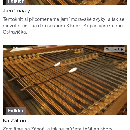
Folklór
Jarní zvyky
Tentokrát si připomeneme jarní moravské zvyky, a tak se
můžete těšit na děti souborů Klásek, Kopaničárek nebo
Ostravička.
24 minut
Folklór
Na Záhoří
Zamíříme na Záhoří, a tak se můžete těšit na sbory