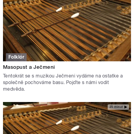
Folklór
Masopust a Ječmeni
Tentokrát se s muzikou Ječmeni vydáme na ostatke a
společně pochováme basu. Pojďte s námi vodit
medvěda.
25 minut