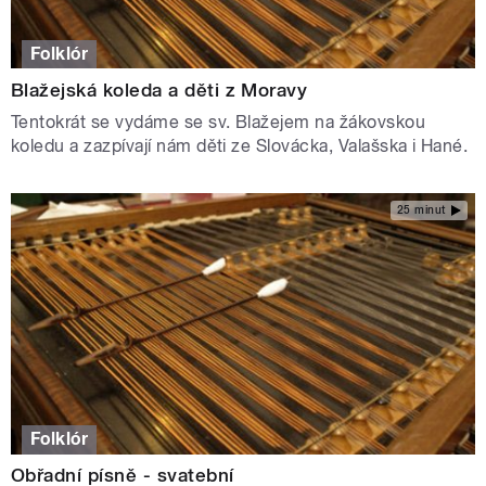
Folklór
Blažejská koleda a děti z Moravy
Tentokrát se vydáme se sv. Blažejem na žákovskou
koledu a zazpívají nám děti ze Slovácka, Valašska i Hané.
25 minut
Folklór
Obřadní písně - svatební