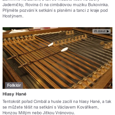
Jaderničky, Rovina či na cimbálovou muziku Bukovinka.
Přijměte pozvání k setkání s písněmi a tanci z kraje pod
Hostýnem.
25 minut
Folklór
Hlasy Hané
Tentokrát pořad Cimbál a husle zacílí na hlasy Hané, a tak
se můžete těšit na setkání s Václavem Kováříkem,
Honzou Millým nebo Jitkou Vránovou.