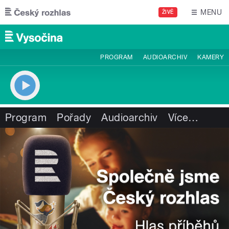
Přejít k hlavnímu obsahu
MENU
ŽIVĚ
PROGRAM
AUDIOARCHIV
KAMERY
Program
Pořady
Audioarchiv
Více
…