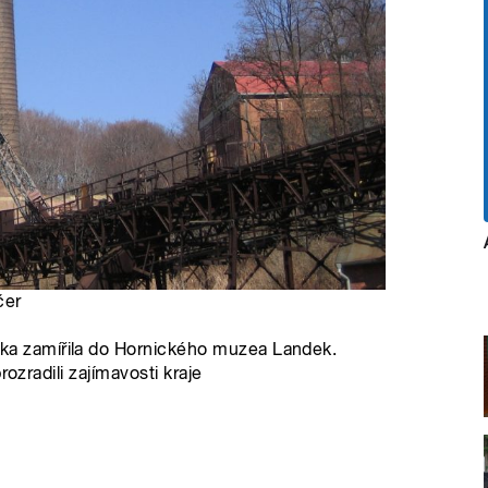
čer
 zamířila do Hornického muzea Landek.
ozradili zajímavosti kraje