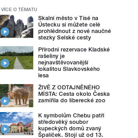
VÍCE O TÉMATU
Skalní město v Tisé na
Ústecku si můžete celé
prohlédnout z nové naučné
stezky Selské cesty
Přírodní rezervace Kladské
rašeliny je
nejnavštěvovanější
lokalitou Slavkovského
lesa
ŽIVĚ Z ODTAJNĚNÉHO
MÍSTA: Cesta okolo Česka
zamířila do liberecké zoo
K symbolům Chebu patří
středověký soubor
kupeckých domů zvaný
Špalíček. Stojí už od 13.