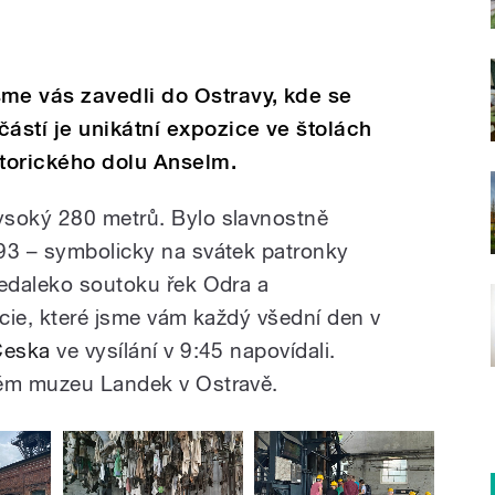
e vás zavedli do Ostravy, kde se
stí je unikátní expozice ve štolách
storického dolu Anselm.
ysoký 280 metrů. Bylo slavnostně
93 – symbolicky na svátek patronky
nedaleko soutoku řek Odra a
icie, které jsme vám každý všední den v
Česka
ve vysílání v 9:45 napovídali.
kém muzeu Landek v Ostravě.