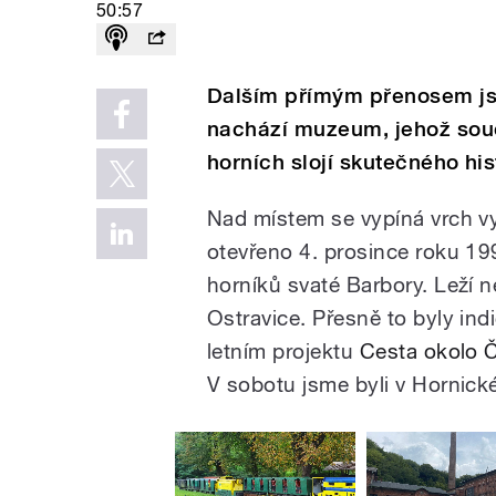
50:57
Dalším přímým přenosem jsm
nachází muzeum, jehož součá
horních slojí skutečného hi
Nad místem se vypíná vrch v
otevřeno 4. prosince roku 19
horníků svaté Barbory. Leží 
Ostravice.
Přesně to byly ind
letním projektu
Cesta okolo 
V
sobotu jsme byli v Hornic