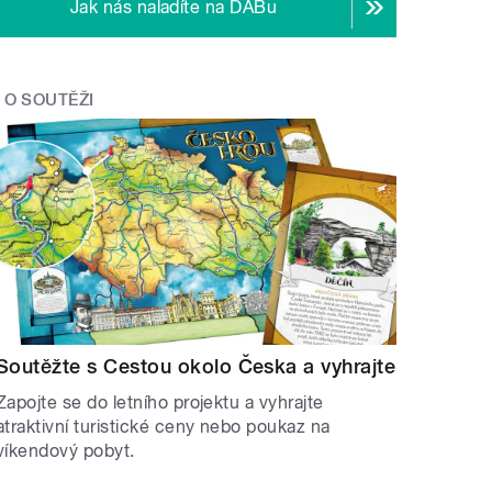
Jak nás naladíte na DABu
O SOUTĚŽI
Soutěžte s Cestou okolo Česka a vyhrajte
Zapojte se do letního projektu a vyhrajte
atraktivní turistické ceny nebo poukaz na
víkendový pobyt.