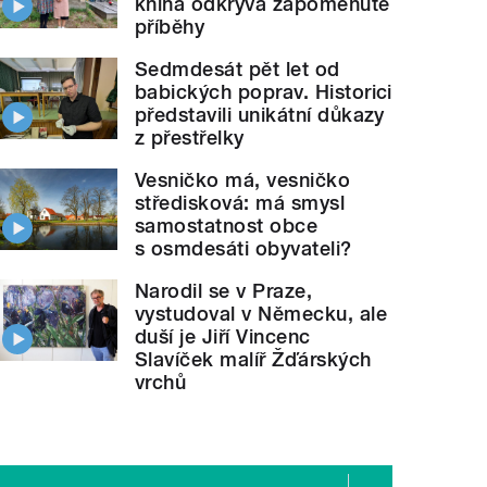
kniha odkrývá zapomenuté
příběhy
Sedmdesát pět let od
babických poprav. Historici
představili unikátní důkazy
z přestřelky
Vesničko má, vesničko
středisková: má smysl
samostatnost obce
s osmdesáti obyvateli?
Narodil se v Praze,
vystudoval v Německu, ale
duší je Jiří Vincenc
Slavíček malíř Žďárských
vrchů