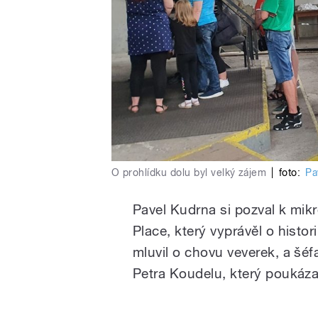
O prohlídku dolu byl velký zájem
|
foto:
Pa
Pavel Kudrna si pozval k mik
Place, který vyprávěl o histor
mluvil o chovu veverek, a šé
Petra Koudelu, který poukázal 