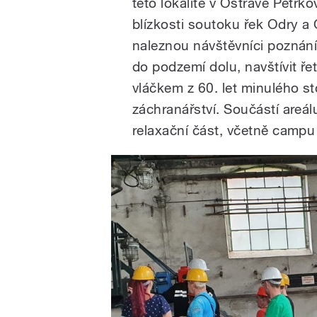
této lokalitě v Ostravě Petřko
blízkosti soutoku řek Odry a 
naleznou návštěvníci poznání
do podzemí dolu, navštívit ře
vláčkem z 60. let minulého st
záchranářství. Součástí areál
relaxační část, včetně campu 