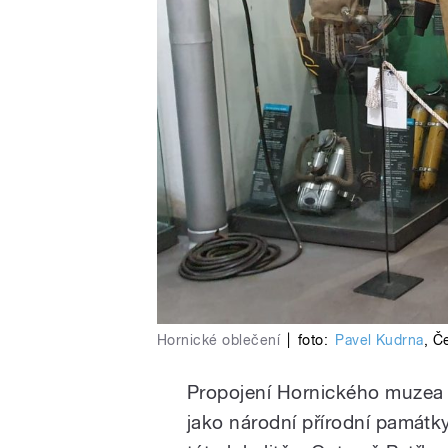
Hornické oblečení
|
foto:
Pavel Kudrna
,
Če
Propojení Hornického muzea 
jako národní přírodní památk