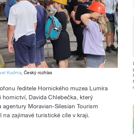
vel Kudrna
,
Český rozhlas
rofonu ředitele Hornického muzea Lumíra
ii hornictví, Davida Chlebečka, který
fa agentury Moravian-Silesian Tourism
na zajímavé turistické cíle v kraji.