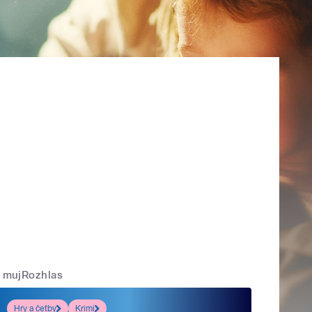
mujRozhlas
Hry a četby
Krimi