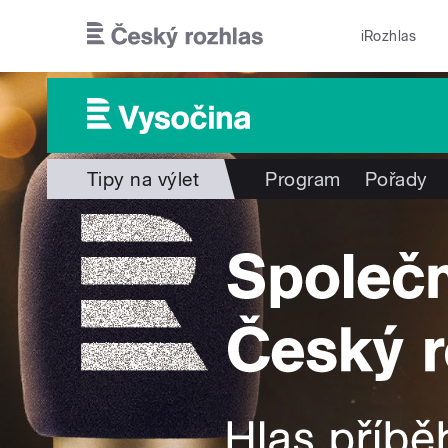
Přejít k hlavnímu obsahu
iRozhlas
Tipy na výlet
Program
Pořady