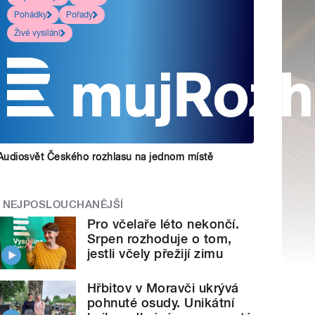
Pohádky
Pořady
Živé vysílání
Audiosvět Českého rozhlasu na jednom místě
NEJPOSLOUCHANĚJŠÍ
Pro včelaře léto nekončí.
Srpen rozhoduje o tom,
jestli včely přežijí zimu
Hřbitov v Moravči ukrývá
pohnuté osudy. Unikátní