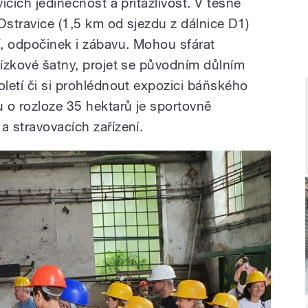
vicích jedinečnost a přitažlivost. V těsné
Ostravice (1,5 km od sjezdu z dálnice D1)
, odpočinek i zábavu. Mohou sfárat
tízkové šatny, projet se původním důlním
oletí či si prohlédnout expozici báňského
u o rozloze 35 hektarů je sportovně
a stravovacích zařízení.