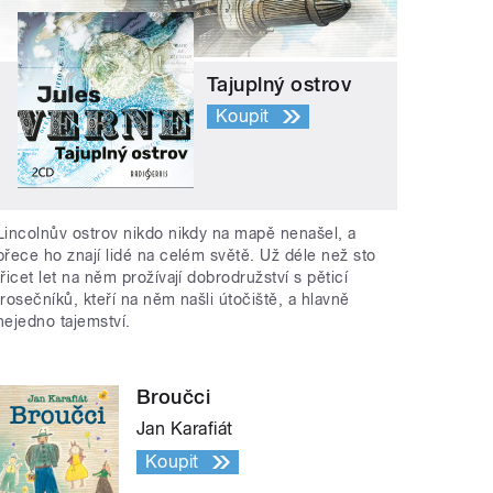
Tajuplný ostrov
Koupit
Lincolnův ostrov nikdo nikdy na mapě nenašel, a
přece ho znají lidé na celém světě. Už déle než sto
třicet let na něm prožívají dobrodružství s pěticí
trosečníků, kteří na něm našli útočiště, a hlavně
nejedno tajemství.
Broučci
Jan Karafiát
Koupit