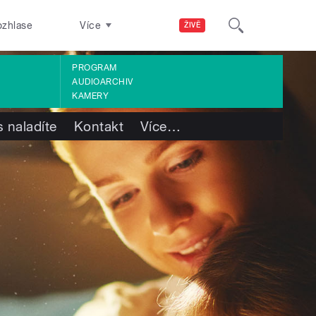
ozhlase
Více
ŽIVĚ
PROGRAM
AUDIOARCHIV
KAMERY
 naladíte
Kontakt
Více
…