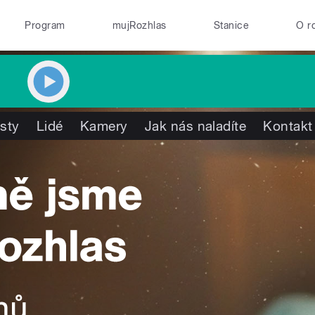
Program
mujRozhlas
Stanice
O r
isty
Lidé
Kamery
Jak nás naladíte
Kontakt