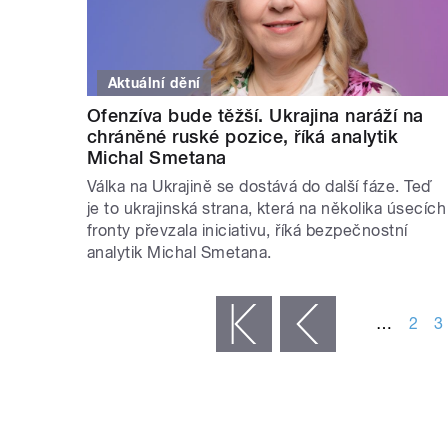
Aktuální dění
Ofenzíva bude těžší. Ukrajina naráží na
chráněné ruské pozice, říká analytik
Michal Smetana
Válka na Ukrajině se dostává do další fáze. Teď
je to ukrajinská strana, která na několika úsecích
fronty převzala iniciativu, říká bezpečnostní
analytik Michal Smetana.
STRÁNKY
…
2
3
« první
‹ předchozí