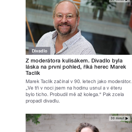
Divadlo
Z moderátora kulisákem. Divadlo byla
láska na první pohled, říká herec Marek
Taclík
Marek Taclík začínal v 90. letech jako moderátor.
„Ve tři v noci jsem na hodinu usnul a v éteru
bylo ticho. Probudil mě až kolega.“ Pak zcela
propadl divadlu.
30 minut