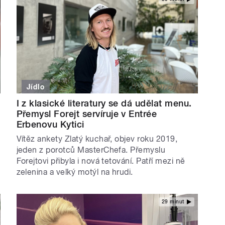
Jídlo
I z klasické literatury se dá udělat menu.
Přemysl Forejt servíruje v Entrée
Erbenovu Kytici
Vítěz ankety Zlatý kuchař, objev roku 2019,
jeden z porotců MasterChefa. Přemyslu
Forejtovi přibyla i nová tetování. Patří mezi ně
zelenina a velký motýl na hrudi.
29 minut