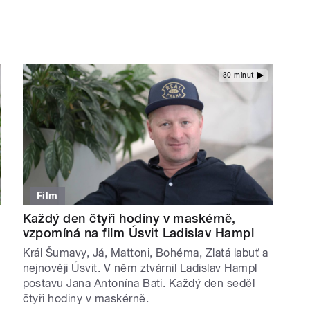
30 minut
Film
Každý den čtyři hodiny v maskérně,
vzpomíná na film Úsvit Ladislav Hampl
Král Šumavy, Já, Mattoni, Bohéma, Zlatá labuť a
nejnověji Úsvit. V něm ztvárnil Ladislav Hampl
postavu Jana Antonína Bati. Každý den seděl
čtyři hodiny v maskérně.