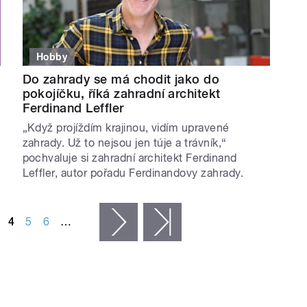
Hobby
Do zahrady se má chodit jako do
pokojíčku, říká zahradní architekt
Ferdinand Leffler
„Když projíždím krajinou, vidím upravené
zahrady. Už to nejsou jen túje a trávník,“
pochvaluje si zahradní architekt Ferdinand
Leffler, autor pořadu Ferdinandovy zahrady.
4
5
6
…
následující ›
poslední »