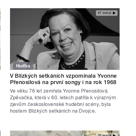
47 minut
Hudba
n
V Blízkých setkáních vzpomínala Yvonne
Přenosilová na první songy i na rok 1968
Ve věku 76 let zemřela Yvonne Přenosilová.
Zpěvačka, která v 60. letech patřila k výrazným
zjevům československé hudební scény, byla
hostem Blízkých setkáních na Dvojce.
30 minut