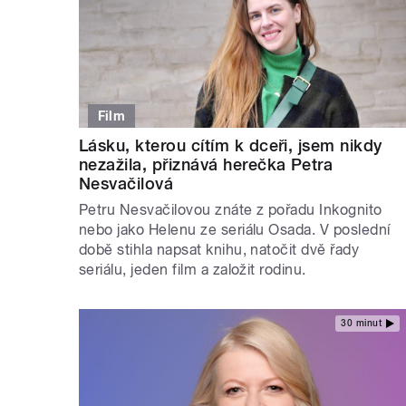
Film
Lásku, kterou cítím k dceři, jsem nikdy
nezažila, přiznává herečka Petra
Nesvačilová
Petru Nesvačilovou znáte z pořadu Inkognito
nebo jako Helenu ze seriálu Osada. V poslední
době stihla napsat knihu, natočit dvě řady
seriálu, jeden film a založit rodinu.
30 minut