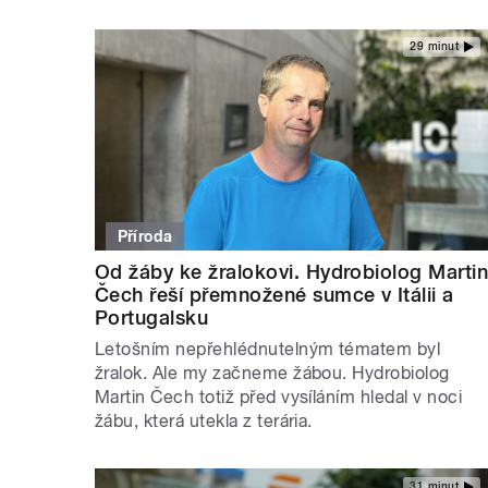
29 minut
Příroda
Od žáby ke žralokovi. Hydrobiolog Marti
Čech řeší přemnožené sumce v Itálii a
Portugalsku
Letošním nepřehlédnutelným tématem byl
žralok. Ale my začneme žábou. Hydrobiolog
Martin Čech totiž před vysíláním hledal v noci
žábu, která utekla z terária.
31 minut