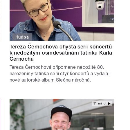
Hudba
Tereza Černochová chystá sérii koncertů
k nedožitým osmdesátinám tatínka Karla
Černocha
Tereza Černochová připomene nedožité 80.
narozeniny tatínka sérií čtyř koncertů a vydala i
nové autorské album Slečna náročná.
31 minut