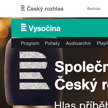
Přejít k hlavnímu obsahu
iRozhlas
Program
Pořady
Audioarchiv
Playl