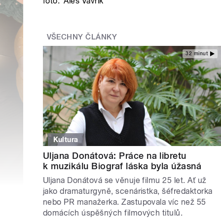
foto:
Aleš Vavřík
VŠECHNY ČLÁNKY
32 minut
Kultura
Uljana Donátová: Práce na libretu
k muzikálu Biograf láska byla úžasná
Uljana Donátová se věnuje filmu 25 let. Ať už
jako dramaturgyně, scenáristka, šéfredaktorka
nebo PR manažerka. Zastupovala víc než 55
domácích úspěšných filmových titulů.