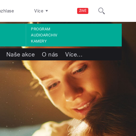
ozhlase
Více
ŽIVĚ
PROGRAM
AUDIOARCHIV
KAMERY
Naše akce
O nás
Více
…