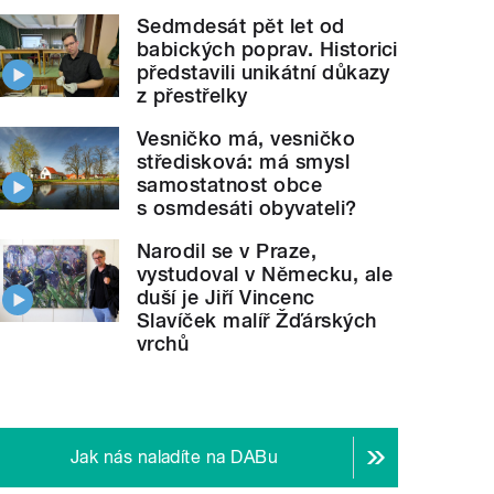
Sedmdesát pět let od
babických poprav. Historici
představili unikátní důkazy
z přestřelky
Vesničko má, vesničko
středisková: má smysl
samostatnost obce
s osmdesáti obyvateli?
Narodil se v Praze,
vystudoval v Německu, ale
duší je Jiří Vincenc
Slavíček malíř Žďárských
vrchů
Jak nás naladíte na DABu