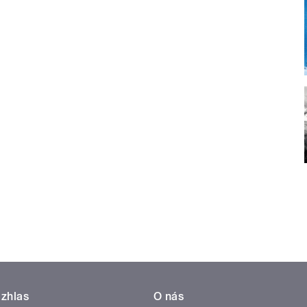
zhlas
O nás