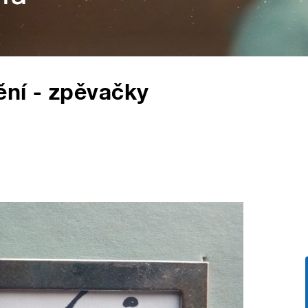
ění - zpěvačky