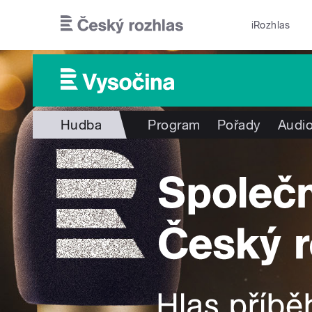
Přejít k hlavnímu obsahu
iRozhlas
Hudba
Program
Pořady
Audio