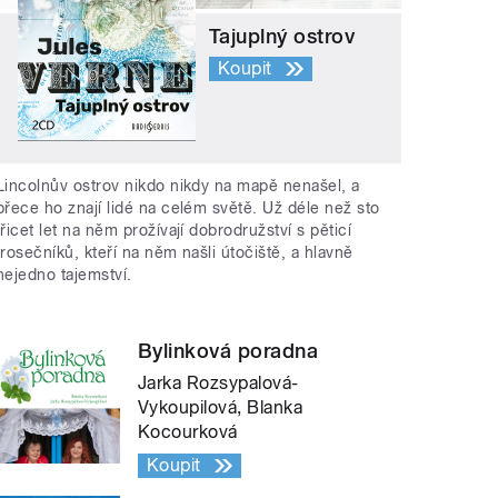
Tajuplný ostrov
Koupit
Lincolnův ostrov nikdo nikdy na mapě nenašel, a
přece ho znají lidé na celém světě. Už déle než sto
třicet let na něm prožívají dobrodružství s pěticí
trosečníků, kteří na něm našli útočiště, a hlavně
nejedno tajemství.
Bylinková poradna
Jarka Rozsypalová-
Vykoupilová, Blanka
Kocourková
Koupit