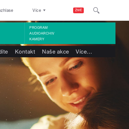
ozhlase
Více
ŽIVĚ
PROGRAM
AUDIOARCHIV
KAMERY
díte
Kontakt
Naše akce
Více
…