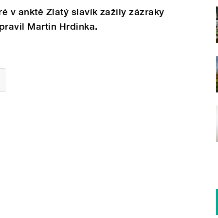
é v anktě Zlatý slavík zažily zázraky
pravil Martin Hrdinka.