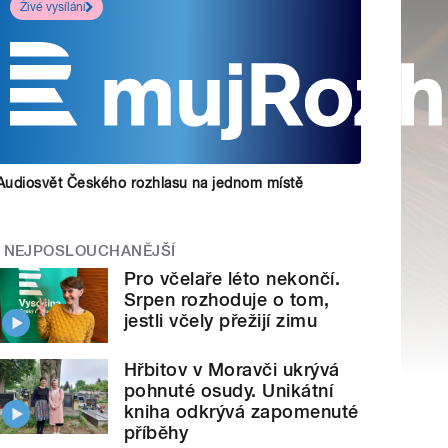
Živé vysílání
Audiosvět Českého rozhlasu na jednom místě
NEJPOSLOUCHANĚJŠÍ
Pro včelaře léto nekončí.
Srpen rozhoduje o tom,
jestli včely přežijí zimu
Hřbitov v Moravči ukrývá
pohnuté osudy. Unikátní
kniha odkrývá zapomenuté
příběhy