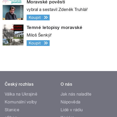
Moravské pověsti
vybral a sestavil Zdeněk Truhlář
Koupit
Temné letopisy moravské
Miloš Šenkýř
Koupit
Český rozhlas
O nás
Válka na Ukrajině
Jak nás naladíte
Komunální volby
Nápověda
Stanice
Lidé v rádiu