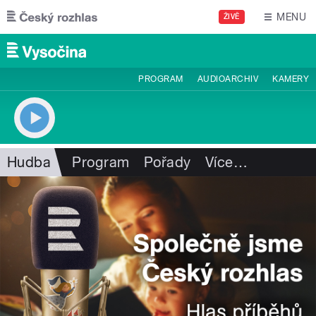
Přejít k hlavnímu obsahu
MENU
ŽIVĚ
PROGRAM
AUDIOARCHIV
KAMERY
Hudba
Program
Pořady
Více
…