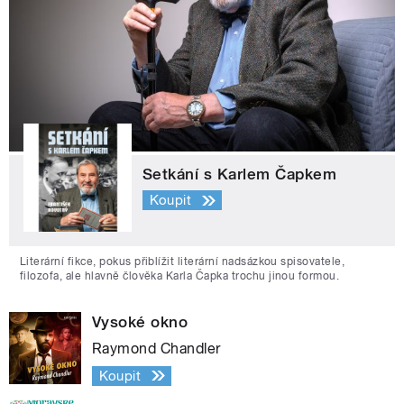
Setkání s Karlem Čapkem
Koupit
Literární fikce, pokus přiblížit literární nadsázkou spisovatele,
filozofa, ale hlavně člověka Karla Čapka trochu jinou formou.
Vysoké okno
Raymond Chandler
Koupit