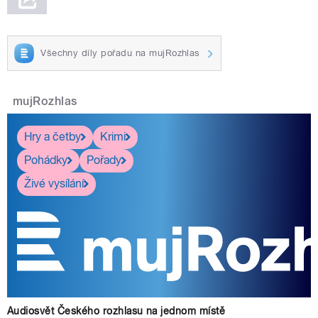
Všechny díly pořadu na mujRozhlas
mujRozhlas
Hry a četby
Krimi
Pohádky
Pořady
Živé vysílání
Audiosvět Českého rozhlasu na jednom místě