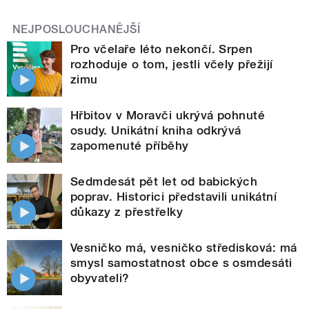
NEJPOSLOUCHANĚJŠÍ
Pro včelaře léto nekončí. Srpen
rozhoduje o tom, jestli včely přežijí
zimu
Hřbitov v Moravči ukrývá pohnuté
osudy. Unikátní kniha odkrývá
zapomenuté příběhy
Sedmdesát pět let od babických
poprav. Historici představili unikátní
důkazy z přestřelky
Vesničko má, vesničko středisková: má
smysl samostatnost obce s osmdesáti
obyvateli?