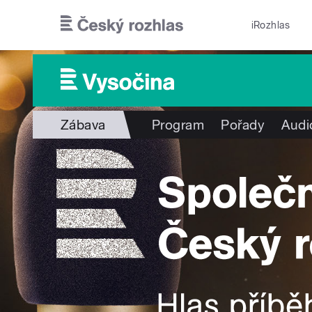
Přejít k hlavnímu obsahu
iRozhlas
Zábava
Program
Pořady
Audi