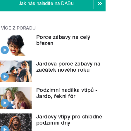
Jak nás naladíte na DABu
VÍCE Z POŘADU
Porce zábavy na celý
březen
Jardova porce zábavy na
začátek nového roku
Podzimní nadílka vtipů -
Jardo, řekni fór
Jardovy vtipy pro chladné
podzimní dny