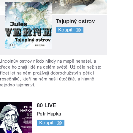
Tajuplný ostrov
Koupit
Lincolnův ostrov nikdo nikdy na mapě nenašel, a
přece ho znají lidé na celém světě. Už déle než sto
třicet let na něm prožívají dobrodružství s pěticí
trosečníků, kteří na něm našli útočiště, a hlavně
nejedno tajemství.
80 LIVE
Petr Hapka
Koupit