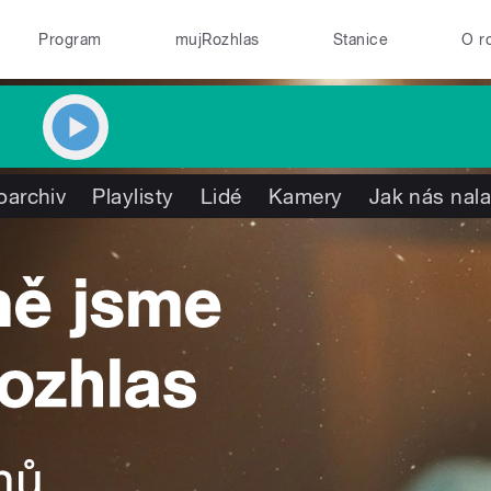
Program
mujRozhlas
Stanice
O r
oarchiv
Playlisty
Lidé
Kamery
Jak nás nala