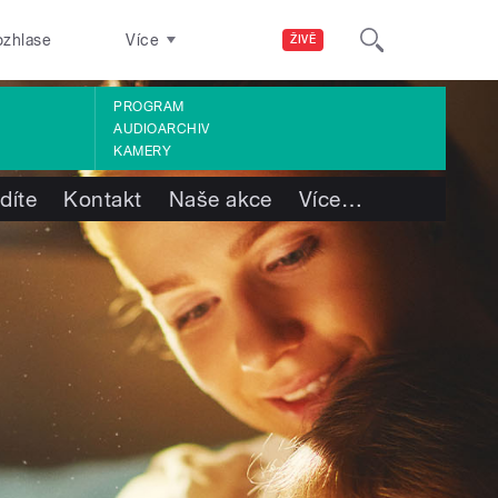
ozhlase
Více
ŽIVĚ
PROGRAM
AUDIOARCHIV
KAMERY
díte
Kontakt
Naše akce
Více
…