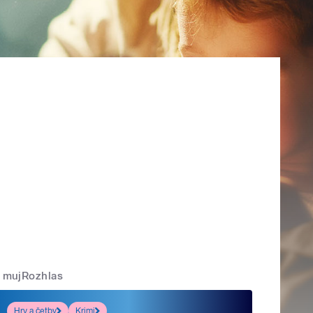
mujRozhlas
Hry a četby
Krimi