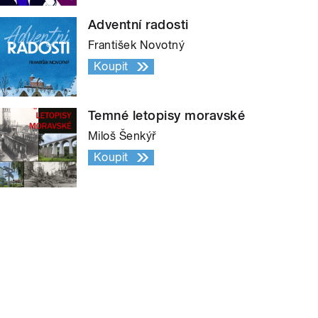
Adventní radosti
František Novotný
Koupit
Temné letopisy moravské
Miloš Šenkýř
Koupit