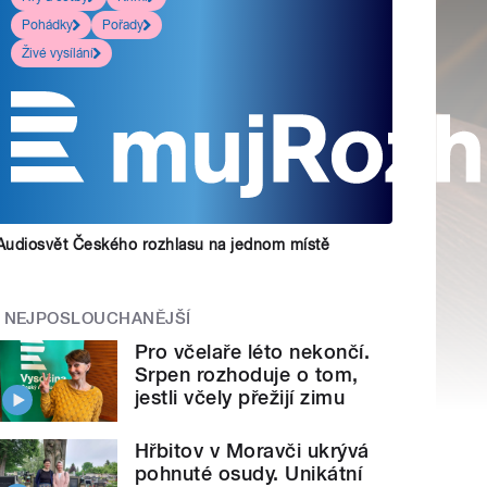
Pohádky
Pořady
Živé vysílání
Audiosvět Českého rozhlasu na jednom místě
NEJPOSLOUCHANĚJŠÍ
Pro včelaře léto nekončí.
Srpen rozhoduje o tom,
jestli včely přežijí zimu
Hřbitov v Moravči ukrývá
pohnuté osudy. Unikátní