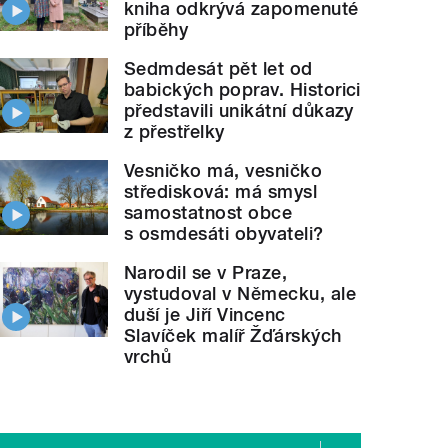
kniha odkrývá zapomenuté
příběhy
Sedmdesát pět let od
babických poprav. Historici
představili unikátní důkazy
z přestřelky
Vesničko má, vesničko
středisková: má smysl
samostatnost obce
s osmdesáti obyvateli?
Narodil se v Praze,
vystudoval v Německu, ale
duší je Jiří Vincenc
Slavíček malíř Žďárských
vrchů