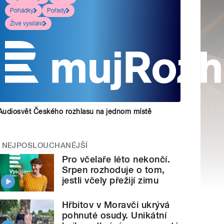
Pohádky
Pořady
Živé vysílání
Audiosvět Českého rozhlasu na jednom místě
NEJPOSLOUCHANĚJŠÍ
Pro včelaře léto nekončí.
Srpen rozhoduje o tom,
jestli včely přežijí zimu
Hřbitov v Moravči ukrývá
pohnuté osudy. Unikátní