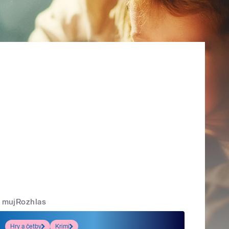
mujRozhlas
Hry a četby
Krimi