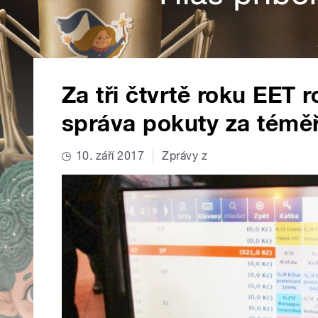
Za tři čtvrtě roku EET r
správa pokuty za téměř
10. září 2017
Zprávy z