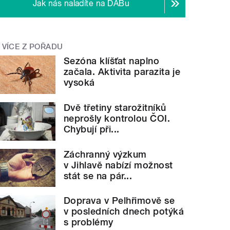
Jak nás naladíte na DABu
VÍCE Z POŘADU
Sezóna klíšťat naplno
začala. Aktivita parazita je
vysoká
Dvě třetiny starožitníků
neprošly kontrolou ČOI.
Chybují při...
Záchranný výzkum
v Jihlavě nabízí možnost
stát se na pár...
Doprava v Pelhřimově se
v posledních dnech potýká
s problémy