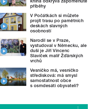
kniha odkrývá zapomenuté
příběhy
V Počátkách si můžete
projít trasu po pamětních
deskách slavných
osobností
Narodil se v Praze,
vystudoval v Německu, ale
duší je Jiří Vincenc
Slavíček malíř Žďárských
vrchů
Vesničko má, vesničko
středisková: má smysl
samostatnost obce
s osmdesáti obyvateli?