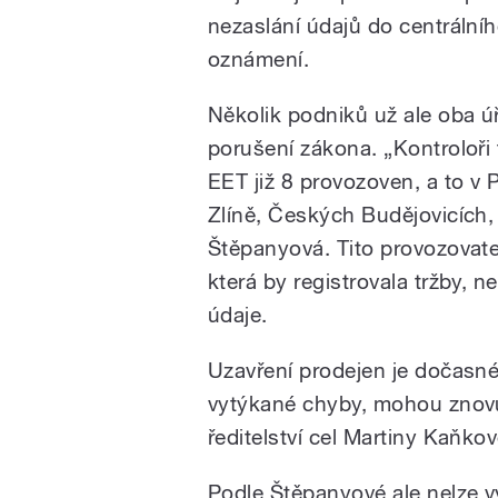
nezaslání údajů do centrální
oznámení.
Několik podniků už ale oba 
porušení zákona. „Kontroloři f
EET již 8 provozoven, a to v 
Zlíně, Českých Budějovicích,
Štěpanyová. Tito provozovatel
která by registrovala tržby, n
údaje.
Uzavření prodejen je dočasné
vytýkané chyby, mohou znovu 
ředitelství cel Martiny Kaňko
Podle Štěpanyové ale nelze v