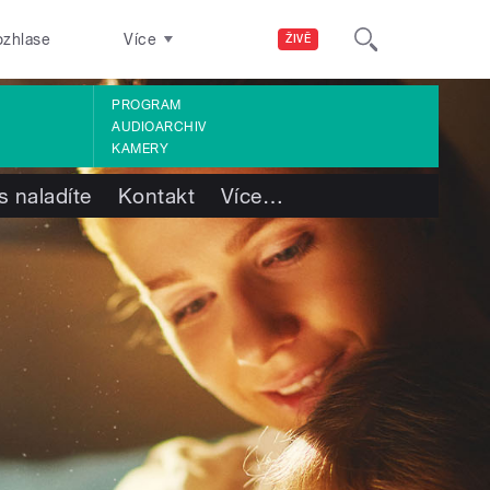
ozhlase
Více
ŽIVĚ
PROGRAM
AUDIOARCHIV
KAMERY
s naladíte
Kontakt
Více
…