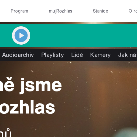
Program
mujRozhlas
Stanice
O r
Audioarchiv
Playlisty
Lidé
Kamery
Jak ná