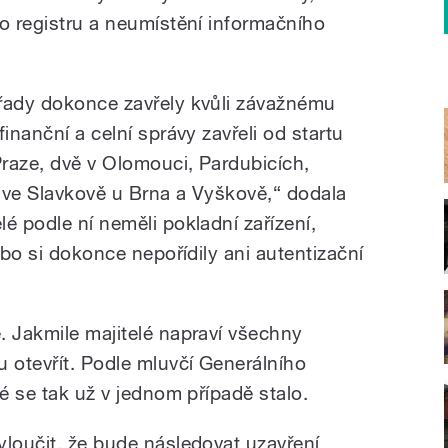
ho registru a neumístění informačního
úřady dokonce zavřely kvůli závažnému
inanční a celní správy zavřeli od startu
Praze, dvě v Olomouci, Pardubicích,
 ve Slavkově u Brna a Vyškově,“ dodala
é podle ní neměli pokladní zařízení,
ebo si dokonce nepořídily ani autentizační
. Jakmile majitelé napraví všechny
otevřít. Podle mluvčí Generálního
vé se tak už v jednom případě stalo.
yloučit, že bude následovat uzavření