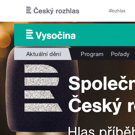
Přejít k hlavnímu obsahu
iRozhlas
Aktuální dění
Program
Pořady