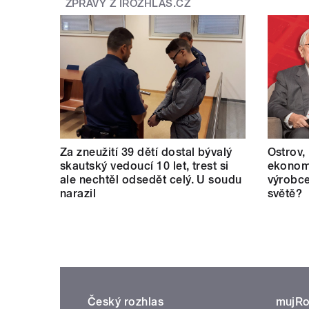
ZPRÁVY Z IROZHLAS.CZ
Za zneužití 39 dětí dostal bývalý
Ostrov,
skautský vedoucí 10 let, trest si
ekonomi
ale nechtěl odsedět celý. U soudu
výrobce
narazil
světě?
Český rozhlas
mujRo