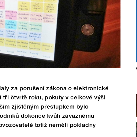
daly za porušení zákona o elektronické
í tři čtvrtě roku, pokuty v celkové výši
jším zjištěným přestupkem bylo
podniků dokonce kvůli závažnému
ovozovatelé totiž neměli pokladny