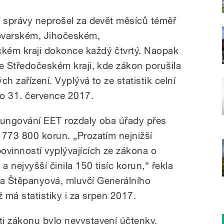
í správy neprošel za devět měsíců téměř
ovarském, Jihočeském,
kém kraji dokonce každý čtvrtý. Naopak
ve Středočeském kraji, kde zákon porušila
h zařízení. Vyplývá to ze statistik celní
do 31. července 2017.
 fungování EET rozdaly oba úřady přes
 773 800 korun. „Prozatím nejnižší
ovinností vyplývajících ze zákona o
a nejvyšší činila 150 tisíc korun,“ řekla
a Štěpanyová, mluvčí Generálního
už má statistiky i za srpen 2017.
i zákonu bylo nevystavení účtenky,