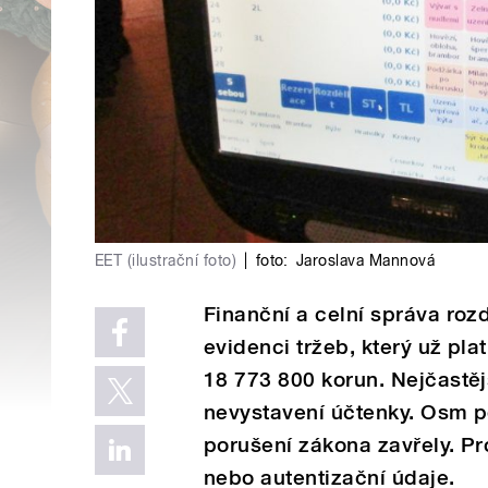
EET (ilustrační foto)
|
foto:
Jaroslava Mannová
Finanční a celní správa roz
evidenci tržeb, který už plat
18 773 800 korun. Nejčastě
nevystavení účtenky. Osm 
porušení zákona zavřely. Pr
nebo autentizační údaje.