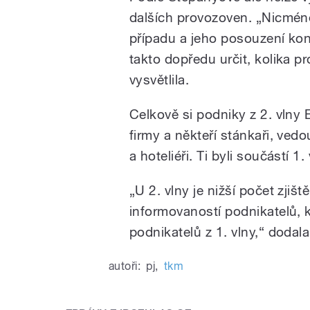
dalších provozoven. „Nicméně
případu a jeho posouzení ko
takto dopředu určit, kolika p
vysvětlila.
Celkově si podniky z 2. vlny
firmy a někteří stánkaři, ved
a hoteliéři. Ti byli součástí 1. 
„U 2. vlny je nižší počet zjiš
informovaností podnikatelů, k
podnikatelů z 1. vlny,“ dodal
autoři:
pj
,
tkm