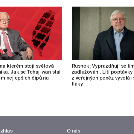
 na kterém stojí světová
Rusnok: Vyprazdňují se lim
ka. Jak se Tchaj-wan stal
zadlužování. Lití poptávky
m nejlepších čipů na
z veřejných peněz vyvolá i
tlaky
zhlas
O nás