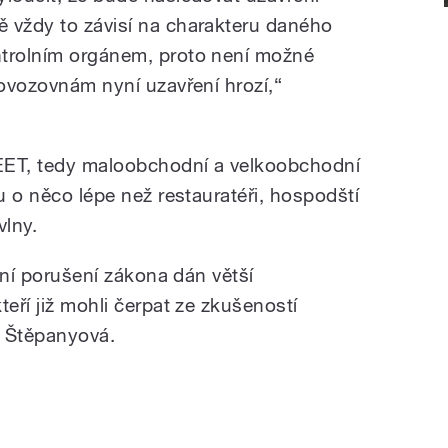
 vždy to závisí na charakteru daného
ntrolním orgánem, proto není možné
rovozovnám nyní uzavření hrozí,“
 EET, tedy maloobchodní a velkoobchodní
ou o něco lépe než restauratéři, hospodští
vlny.
tění porušení zákona dán větší
teří již mohli čerpat ze zkušeností
a Štěpanyová.