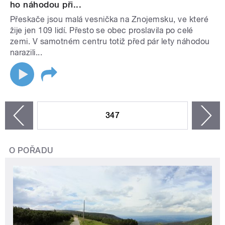
ho náhodou při...
Přeskače jsou malá vesnička na Znojemsku, ve které
žije jen 109 lidí. Přesto se obec proslavila po celé
zemi. V samotném centru totiž před pár lety náhodou
narazili...
STRÁNKY
347
n
zí
O POŘADU