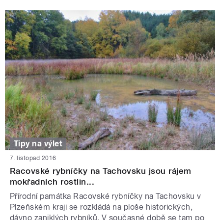
Tipy na výlet
7. listopad 2016
Racovské rybníčky na Tachovsku jsou rájem
mokřadních rostlin...
Přírodní památka Racovské rybníčky na Tachovsku v
Plzeňském kraji se rozkládá na ploše historických,
dávno zaniklých rybníků. V současné době se tam po