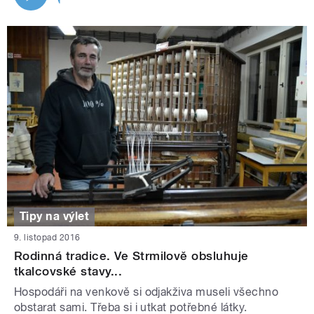
Tipy na výlet
9. listopad 2016
Rodinná tradice. Ve Strmilově obsluhuje
tkalcovské stavy...
Hospodáři na venkově si odjakživa museli všechno
obstarat sami. Třeba si i utkat potřebné látky.