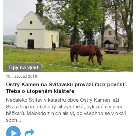
Tipy na výlet
10. listopad 2016
Ostrý Kámen na Svitavsku provází řada pověstí.
Třeba o utopeném klášteře
Nedaleko Svitav v katastru obce Ostrý Kámen leží
Svatá trojice, oblíbený cíl výletníků, cyklistů a v zimě
běžkařů. Málokdo z nich ale ví, co všechno se v okolí
soch...