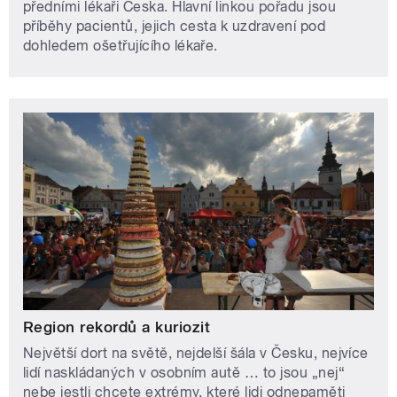
předními lékaři Česka. Hlavní linkou pořadu jsou
příběhy pacientů, jejich cesta k uzdravení pod
dohledem ošetřujícího lékaře.
Region rekordů a kuriozit
Největší dort na světě, nejdelší šála v Česku, nejvíce
lidí naskládaných v osobním autě … to jsou „nej“
nebe jestli chcete extrémy, které lidi odnepaměti