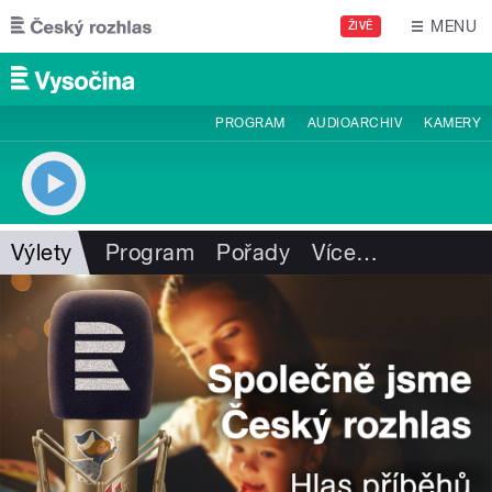
Přejít k hlavnímu obsahu
MENU
ŽIVĚ
PROGRAM
AUDIOARCHIV
KAMERY
Výlety
Program
Pořady
Více
…