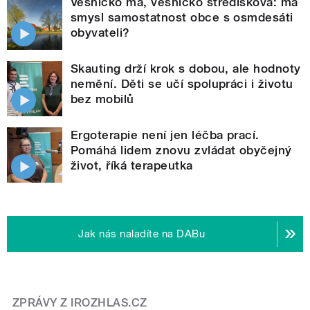
Vesničko má, vesničko středisková: má
smysl samostatnost obce s osmdesáti
obyvateli?
Skauting drží krok s dobou, ale hodnoty
nemění. Děti se učí spolupráci i životu
bez mobilů
Ergoterapie není jen léčba prací.
Pomáhá lidem znovu zvládat obyčejný
život, říká terapeutka
Jak nás naladíte na DABu
ZPRÁVY Z IROZHLAS.CZ