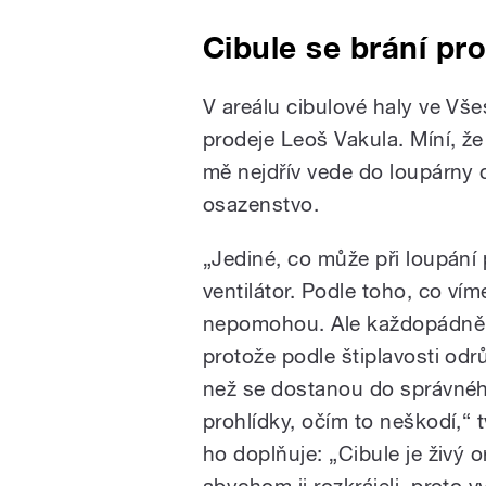
Cibule se brání pro
V areálu cibulové haly ve Vš
prodeje Leoš Vakula. Míní, že
mě nejdřív vede do loupárny 
osazenstvo.
„Jediné, co může při loupání
ventilátor. Podle toho, co vím
nepomohou. Ale každopádně m
protože podle štiplavosti od
než se dostanou do správného
prohlídky, očím to neškodí,“ t
ho doplňuje: „Cibule je živý 