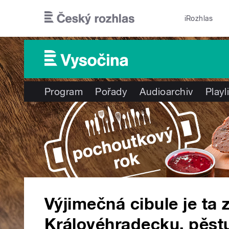
Přejít k hlavnímu obsahu
iRozhlas
Program
Pořady
Audioarchiv
Playl
Výjimečná cibule je ta 
Královéhradecku, pěstuj