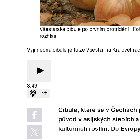
Všestarská cibule po prvním protřídění | Fo
rozhlas
Výjimečná cibule je ta ze Všestar na Královéhrad
3:49
Cibule, které se v Čechách 
původ v asijských stepích a
kulturních rostlin. Do Evro