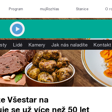
Program
mujRozhlas
Stanice
O r
isty
Lidé
Kamery
Jak nás naladíte
Kontakt
ze Všestar na
e se už více než 50 let