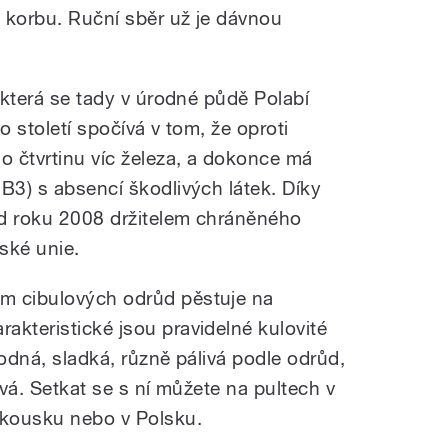
 korbu. Ruční sběr už je dávnou
, která se tady v úrodné půdě Polabí
o století spočívá v tom, že oproti
 čtvrtinu víc železa, a dokonce má
B3) s absencí škodlivých látek. Díky
 od roku 2008 držitelem chráněného
ské unie.
m cibulových odrůd pěstuje na
akteristické jsou pravidelné kulovité
hodná, sladká, různě pálivá podle odrůd,
avá. Setkat se s ní můžete na pultech v
kousku nebo v Polsku.