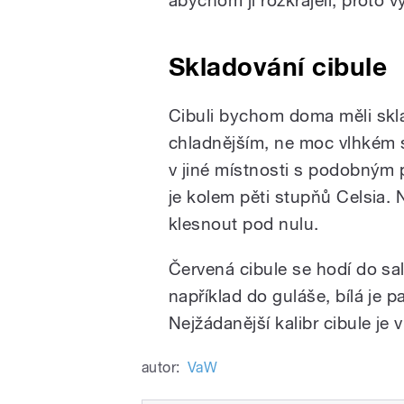
abychom ji rozkrájeli, proto v
Skladování cibule
Cibuli bychom doma měli skla
chladnějším, ne moc vlhkém s
v jiné místnosti s podobným p
je kolem pěti stupňů Celsia.
klesnout pod nulu.
Červená cibule se hodí do sal
například do guláše, bílá je p
Nejžádanější kalibr cibule je 
autor:
VaW