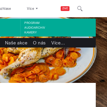
ozhlase
Více
ŽIVĚ
PROGRAM
AUDIOARCHIV
KAMERY
Naše akce
O nás
Více
…