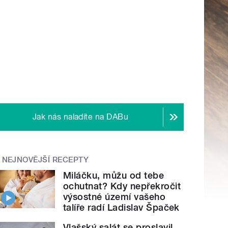
Jak nás naladíte na DABu
NEJNOVĚJŠÍ RECEPTY
Miláčku, můžu od tebe
ochutnat? Kdy nepřekročit
výsostné území vašeho
talíře radí Ladislav Špaček
Vlašský salát se proslavil