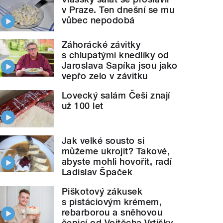
v Praze. Ten dnešní se mu
vůbec nepodobá
Záhorácké závitky
s chlupatými knedlíky od
Jaroslava Sapíka jsou jako
vepřo zelo v závitku
Lovecký salám Češi znají
už 100 let
Jak velké sousto si
můžeme ukrojit? Takové,
abyste mohli hovořit, radí
Ladislav Špaček
Piškotový zákusek
s pistáciovým krémem,
rebarborou a sněhovou
čepicí od Vojtěcha Vrtišky