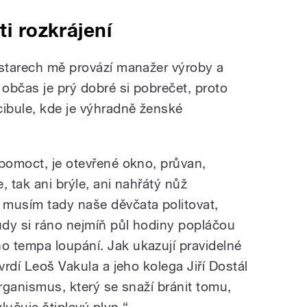
ti rozkrájení
estarech mě provází manažer výroby a
 občas je prý dobré si pobrečet, proto
cibule, kde je výhradně ženské
 pomoct, je otevřené okno, průvan,
e, tak ani brýle, ani nahřátý nůž
usím tady naše děvčata politovat,
růdy si ráno nejmíň půl hodiny popláčou
 tempa loupání. Jak ukazují pravidelné
vrdí Leoš Vakula a jeho kolega Jiří Dostál
organismus, který se snaží bránit tomu,