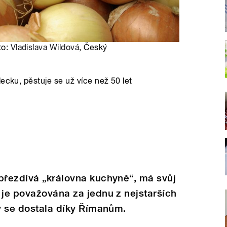
to:
Vladislava Wildová
, Český
ecku, pěstuje se už více než 50 let
přezdívá „královna kuchyně“, má svůj
 je považována za jednu z nejstarších
py se dostala díky Římanům.