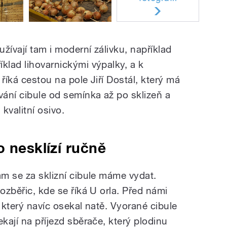
žívají tam i moderní zálivku, například
klad lihovarnickými výpalky, a k
říká cestou na pole Jiří Dostál, který má
vání cibule od semínka až po sklizeň a
 kvalitní osivo.
o nesklízí ručně
am se za sklizní cibule máme vydat.
Rozběřic, kde se říká U orla. Před námi
, který navíc osekal natě. Vyorané cibule
ekají na příjezd sběrače, který plodinu