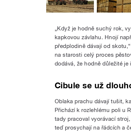
„Když je hodně suchý rok, vyu
kapkovou závlahu. Hnojí napří
předplodině dávají od skotu,“ 
na starosti celý proces pěsto
dodává, že hodně důležité je i
Cibule se už dlouh
Oblaka prachu dávají tušit, k
Přichází k rozlehlému poli u 
tady pracoval vyorávací stroj
teď prosychají na řádcích a č