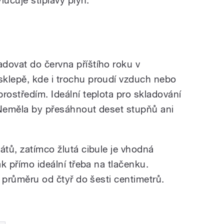
ylučuje štiplavý plyn.“
dovat do června příštího roku v
klepě, kde i trochu proudí vzduch nebo
rostředím. Ideální teplota pro skladování
 Neměla by přesáhnout deset stupňů ani
átů, zatímco žlutá cibule je vhodná
ak přímo ideální třeba na tlačenku.
v průměru od čtyř do šesti centimetrů.