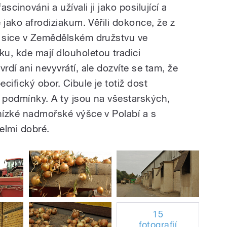
ascinováni a užívali ji jako posilující a
é jako afrodiziakum. Věřili dokonce, že z
m sice v Zemědělském družstvu ve
u, kde mají dlouholetou tradici
rdí ani nevyvrátí, ale dozvíte se tam, že
ecifický obor. Cibule je totiž dost
é podmínky. A ty jsou na všestarských,
 nízké nadmořské výšce v Polabí a s
elmi dobré.
15
fotografií