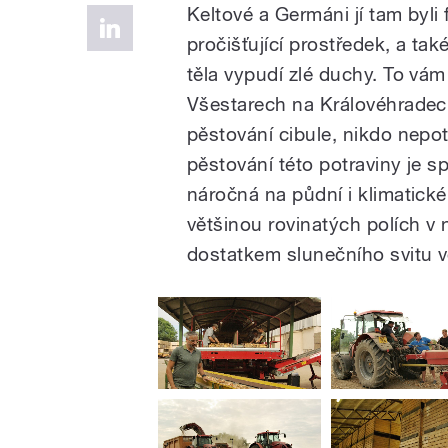
Keltové a Germáni jí tam byli f
pročišťující prostředek, a tak
těla vypudí zlé duchy. To vá
Všestarech na Královéhradeck
pěstování cibule, nikdo nepotv
pěstování této potraviny je sp
náročná na půdní i klimatick
většinou rovinatých polích v
dostatkem slunečního svitu v