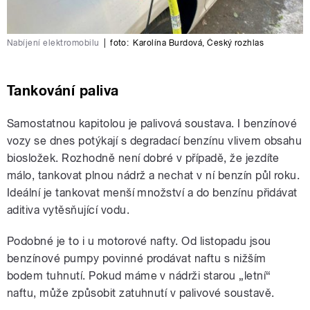
Nabíjení elektromobilu
|
foto:
Karolína Burdová
,
Český rozhlas
Tankování paliva
Samostatnou kapitolou je palivová soustava. I benzínové
vozy se dnes potýkají s degradací benzínu vlivem obsahu
biosložek. Rozhodně není dobré v případě, že jezdíte
málo, tankovat plnou nádrž a nechat v ní benzín půl roku.
Ideální je tankovat menší množství a do benzínu přidávat
aditiva vytěsňující vodu.
Podobné je to i u motorové nafty. Od listopadu jsou
benzínové pumpy povinné prodávat naftu s nižším
bodem tuhnutí. Pokud máme v nádrži starou „letní“
naftu, může způsobit zatuhnutí v palivové soustavě.