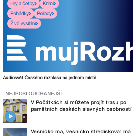
Hry a četby
Krimi
Pohádky
Pořady
Živé vysílání
Audiosvět Českého rozhlasu na jednom místě
NEJPOSLOUCHANĚJŠÍ
V Počátkách si můžete projít trasu po
pamětních deskách slavných osobností
Vesničko má, vesničko středisková: má