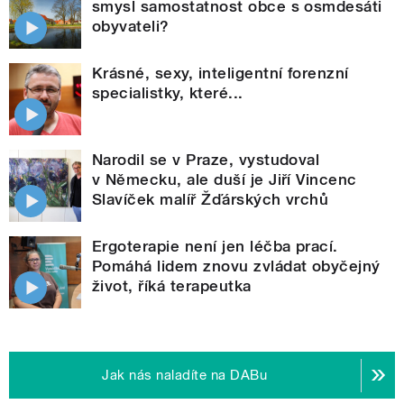
smysl samostatnost obce s osmdesáti
obyvateli?
Krásné, sexy, inteligentní forenzní
specialistky, které...
Narodil se v Praze, vystudoval
v Německu, ale duší je Jiří Vincenc
Slavíček malíř Žďárských vrchů
Ergoterapie není jen léčba prací.
Pomáhá lidem znovu zvládat obyčejný
život, říká terapeutka
Jak nás naladíte na DABu