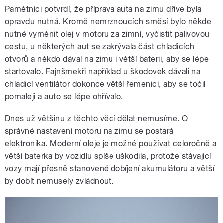
Pamětníci potvrdí, že příprava auta na zimu dříve byla
opravdu nutná. Kromě nemrznoucích směsí bylo někde
nutné vyměnit olej v motoru za zimní, vyčistit palivovou
cestu, u některých aut se zakrývala část chladicích
otvorů a někdo dával na zimu i větší baterii, aby se lépe
startovalo. Fajnšmekři například u škodovek dávali na
chladicí ventilátor dokonce větší řemenici, aby se točil
pomaleji a auto se lépe ohřívalo.
Dnes už většinu z těchto věcí dělat nemusíme. O
správné nastavení motoru na zimu se postará
elektronika. Moderní oleje je možné používat celoročně a
větší baterka by vozidlu spíše uškodila, protože stávající
vozy mají přesně stanovené dobíjení akumulátoru a větší
by dobít nemusely zvládnout.