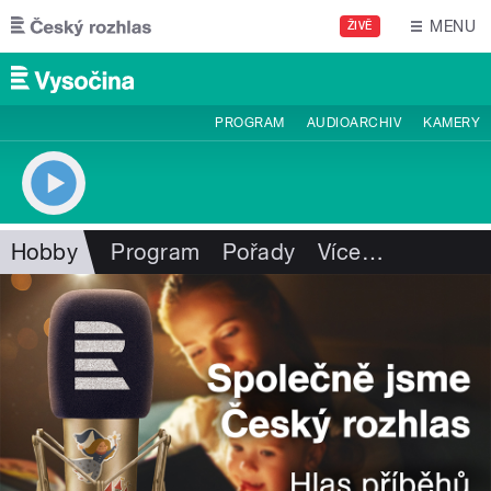
Přejít k hlavnímu obsahu
MENU
ŽIVĚ
PROGRAM
AUDIOARCHIV
KAMERY
Hobby
Program
Pořady
Více
…