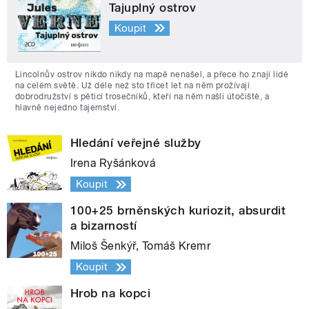
Tajuplný ostrov
Koupit
Lincolnův ostrov nikdo nikdy na mapě nenašel, a přece ho znají lidé
na celém světě. Už déle než sto třicet let na něm prožívají
dobrodružství s pěticí trosečníků, kteří na něm našli útočiště, a
hlavně nejedno tajemství.
Hledání veřejné služby
Irena Ryšánková
Koupit
100+25 brněnských kuriozit, absurdit
a bizarností
Miloš Šenkýř, Tomáš Kremr
Koupit
Hrob na kopci