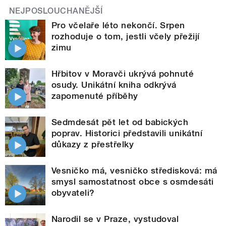
NEJPOSLOUCHANĚJŠÍ
Pro včelaře léto nekončí. Srpen
rozhoduje o tom, jestli včely přežijí
zimu
Hřbitov v Moravči ukrývá pohnuté
osudy. Unikátní kniha odkrývá
zapomenuté příběhy
Sedmdesát pět let od babických
poprav. Historici představili unikátní
důkazy z přestřelky
Vesničko má, vesničko středisková: má
smysl samostatnost obce s osmdesáti
obyvateli?
Narodil se v Praze, vystudoval