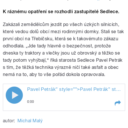
K ráznému opatření se rozhodli zastupitelé Sedlece.
Zakázali zemědělcům jezdit po všech úzkých silnicích,
které vedou dolů obcí mezi rodinnými domky. Stali se tak
první obcí na Třebíčsku, která se k takovémuto zákazu
odhodlala. „Jde tady hlavně o bezpečnost, protože
dneska ty traktory a vlečky jsou už obrovský a těžko se
tady potom vyhýbají,“ říká starosta Sedlece Pavel Petrák
s tím, že těžká technika výrazně ničí také asfalt a obec
nemá na to, aby to vše pořád dokola opravovala.
Pavel
Petrák
" style="">
Petrák
" style="">
Pavel
0:00
Play /
Petrák
Pavel
autor:
Michal Malý