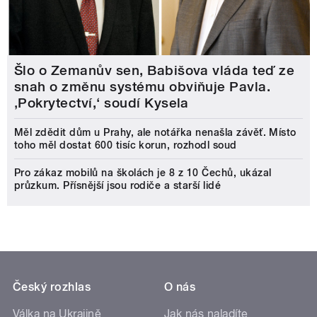
Šlo o Zemanův sen, Babišova vláda teď ze
snah o změnu systému obviňuje Pavla.
‚Pokrytectví,‘ soudí Kysela
Měl zdědit dům u Prahy, ale notářka nenašla závěť. Místo
toho měl dostat 600 tisíc korun, rozhodl soud
Pro zákaz mobilů na školách je 8 z 10 Čechů, ukázal
průzkum. Přísnější jsou rodiče a starší lidé
Český rozhlas
O nás
Válka na Ukrajině
Jak nás naladíte