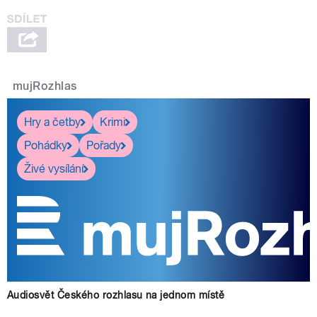
mujRozhlas
pause
Hry a četby
Krimi
Pohádky
Pořady
Živé vysílání
Audiosvět Českého rozhlasu na jednom místě