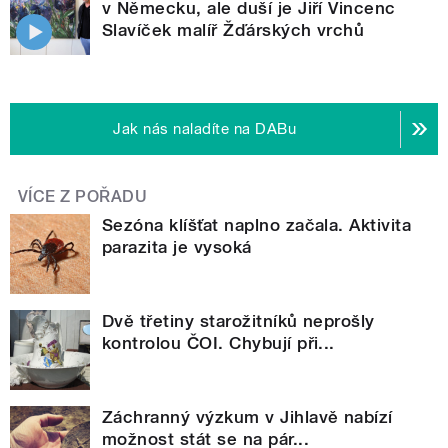
v Německu, ale duší je Jiří Vincenc
Slavíček malíř Žďárských vrchů
Jak nás naladíte na DABu
VÍCE Z POŘADU
Sezóna klíšťat naplno začala. Aktivita
parazita je vysoká
Dvě třetiny starožitníků neprošly
kontrolou ČOI. Chybují při...
Záchranný výzkum v Jihlavě nabízí
možnost stát se na pár...