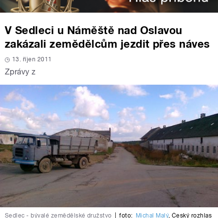
V Sedleci u Náměště nad Oslavou
zakázali zemědělcům jezdit přes náves
13. říjen 2011
Zprávy z
Sedlec - bývalé zemědělské družstvo
|
foto:
Michal Malý
,
Český rozhlas