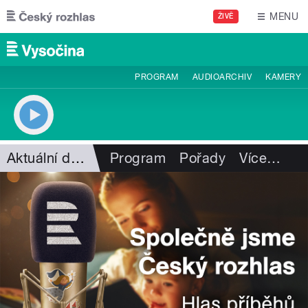
Přejít k hlavnímu obsahu
MENU
ŽIVĚ
PROGRAM
AUDIOARCHIV
KAMERY
Aktuální dění
Program
Pořady
Více
…