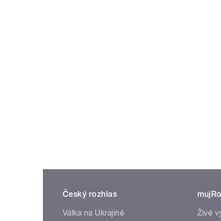
Český rozhlas
mujRo
Válka na Ukrajině
Živé v