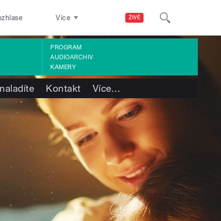
ozhlase
Více
ŽIVĚ
PROGRAM
AUDIOARCHIV
KAMERY
naladíte
Kontakt
Více
…