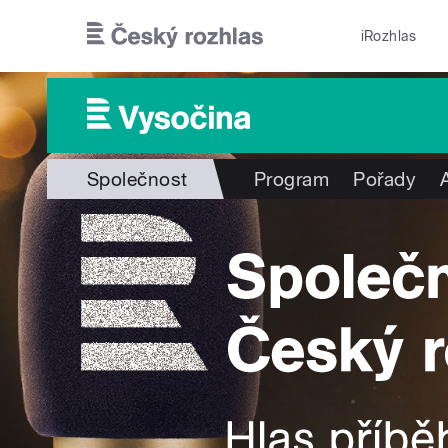
Přejít k hlavnímu obsahu
iRozhlas
Společnost
Program
Pořady