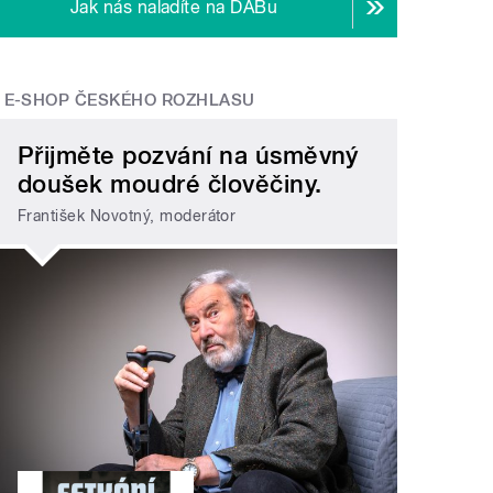
Jak nás naladíte na DABu
E-SHOP ČESKÉHO ROZHLASU
Přijměte pozvání na úsměvný
doušek moudré člověčiny.
František Novotný, moderátor