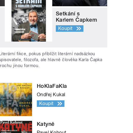
Setkání s
Karlem Čapkem
Koupit
Literární fikce, pokus přiblížit literární nadsázkou
spisovatele, filozofa, ale hlavně člověka Karla Čapka
trochu jinou formou.
HoKlaFaKla
Ondřej Kukal
Koupit
Katyně
Pavel Kohout