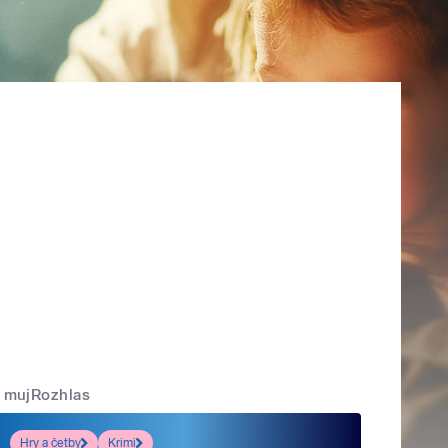
mujRozhlas
Hry a četby
Krimi