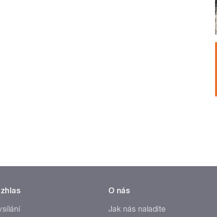
zhlas
O nás
ysílání
Jak nás naladíte