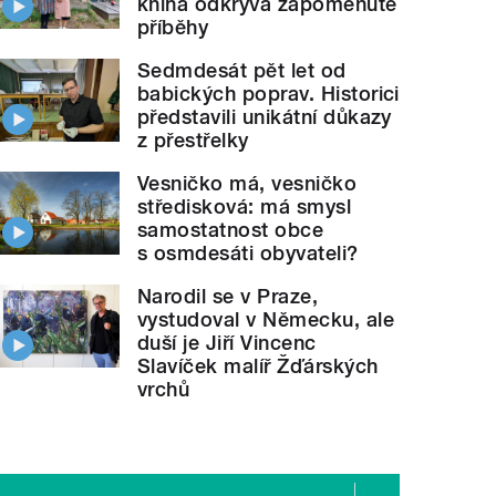
kniha odkrývá zapomenuté
příběhy
Sedmdesát pět let od
babických poprav. Historici
představili unikátní důkazy
z přestřelky
Vesničko má, vesničko
středisková: má smysl
samostatnost obce
s osmdesáti obyvateli?
Narodil se v Praze,
vystudoval v Německu, ale
duší je Jiří Vincenc
Slavíček malíř Žďárských
vrchů