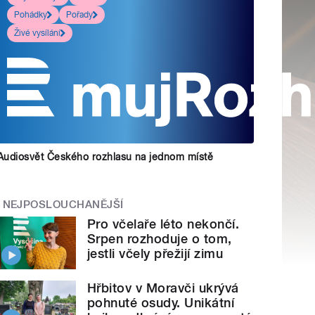
Pohádky
Pořady
Živé vysílání
Audiosvět Českého rozhlasu na jednom místě
NEJPOSLOUCHANĚJŠÍ
Pro včelaře léto nekončí.
Srpen rozhoduje o tom,
jestli včely přežijí zimu
Hřbitov v Moravči ukrývá
pohnuté osudy. Unikátní