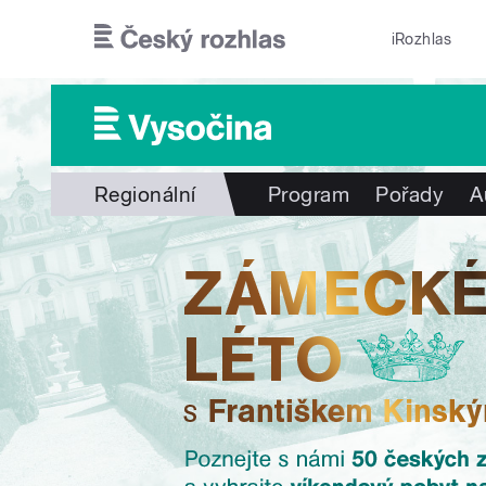
Přejít k hlavnímu obsahu
iRozhlas
Regionální
Program
Pořady
A