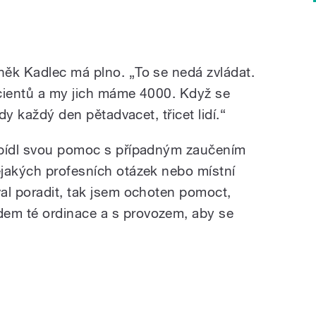
ěk Kadlec má plno. „To se nedá zvládat.
cientů a my jich máme 4000. Když se
ady každý den pětadvacet, třicet lidí.“
abídl svou pomoc s případným zaučením
jakých profesních otázek nebo místní
al poradit, tak jsem ochoten pomoct,
em té ordinace a s provozem, aby se