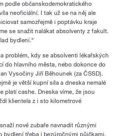
ím podle občanskodemokratického
la neoficiální. I tak už se na něj ale
niciovat samozřejmě i poptávku kraje
e se snažit nalákat absolventy z fakult.
ad bydlení.“
na problém, kdy se absolventi lékařských
ací do hlavního města, nebo dokonce do
tman Vysočiny Jiří Běhounek (za ČSSD).
mě je větší kupní síla a dneska nemalé
e platí cashe. Dneska víme, že jsou
dí klientela z i sto kilometrové
 snaží nové zubaře navnadit různými
 bydlení třeba i bezúročnými půjčkami.