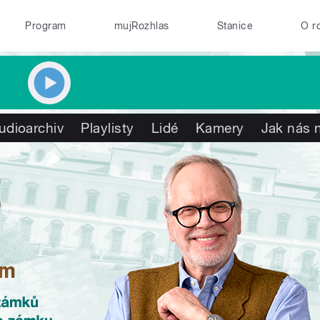
Program
mujRozhlas
Stanice
O r
udioarchiv
Playlisty
Lidé
Kamery
Jak nás n