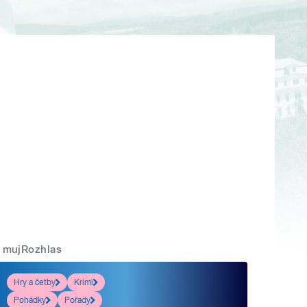
mujRozhlas
Hry a četby
Krimi
Pohádky
Pořady