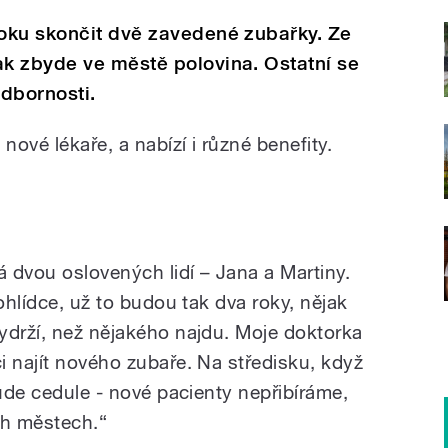
oku skončit dvě zavedené zubařky. Ze
k zbyde ve městě polovina. Ostatní se
 odbornosti.
ové lékaře, a nabízí i různé benefity.
 dvou oslovených lidí – Jana a Martiny.
ohlídce, už to budou tak dva roky, nějak
ydrží, než nějakého najdu. Moje doktorka
i najít nového zubaře. Na středisku, když
šude cedule - nové pacienty nepřibíráme,
ch městech.“