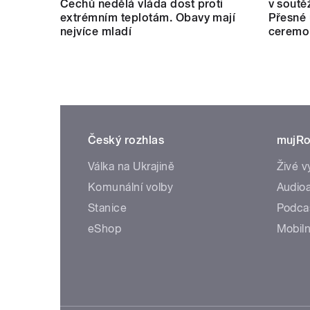
Čechů nedělá vláda dost proti
v soutě
extrémním teplotám. Obavy mají
Přesné 
nejvíce mladí
ceremo
Český rozhlas
mujRo
Válka na Ukrajině
Živé v
Komunální volby
Audioa
Stanice
Podca
eShop
Mobiln