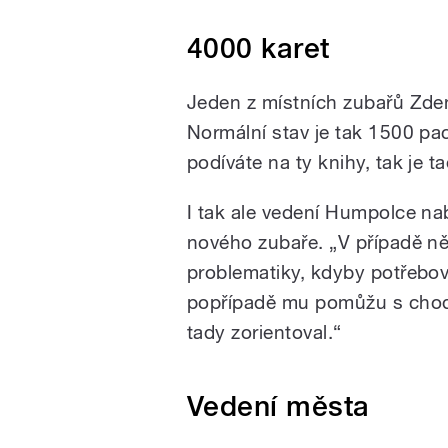
4000 karet
Jeden z místních zubařů Zden
Normální stav je tak 1500 pa
podíváte na ty knihy, tak je t
I tak ale vedení Humpolce n
nového zubaře. „V případě ně
problematiky, kdyby potřebov
popřípadě mu pomůžu s chod
tady zorientoval.“
Vedení města