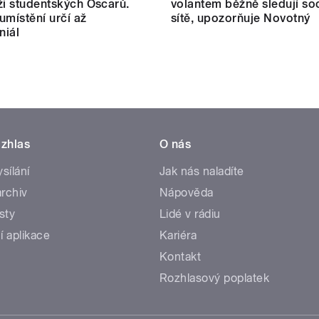
ži studentských Oscarů.
volantem běžně sledují soc
umístění určí až
sítě, upozorňuje Novotný
niál
zhlas
O nás
ysílání
Jak nás naladíte
rchiv
Nápověda
sty
Lidé v rádiu
í aplikace
Kariéra
Kontakt
Rozhlasový poplatek