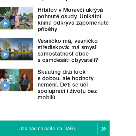
Hřbitov v Moravči ukrývá
pohnuté osudy. Unikátní
kniha odkrývá zapomenuté
příběhy
Vesničko má, vesničko
středisková: má smysl
samostatnost obce
s osmdesáti obyvateli?
Skauting drží krok
s dobou, ale hodnoty
nemění. Děti se učí
spolupráci i životu bez
mobilů
Jak nás naladíte na DABu