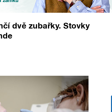
čí dvě zubařky. Stovky
inde