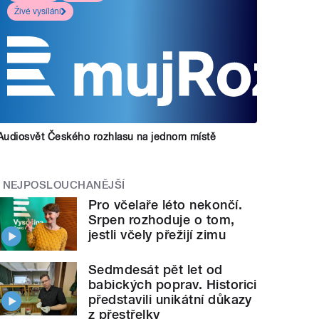
Živé vysílání
Audiosvět Českého rozhlasu na jednom místě
NEJPOSLOUCHANĚJŠÍ
Pro včelaře léto nekončí.
Srpen rozhoduje o tom,
jestli včely přežijí zimu
Sedmdesát pět let od
babických poprav. Historici
představili unikátní důkazy
z přestřelky