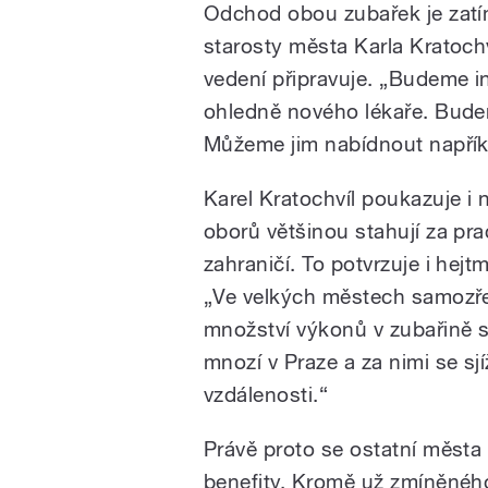
Odchod obou zubařek je zat
starosty města Karla Kratochví
vedení připravuje. „Budeme i
ohledně nového lékaře. Budem
Můžeme jim nabídnout napříkl
Karel Kratochvíl poukazuje i 
oborů většinou stahují za pr
zahraničí. To potvrzuje i hej
„Ve velkých městech samozřej
množství výkonů v zubařině s
mnozí v Praze a za nimi se sjíž
vzdálenosti.“
Právě proto se ostatní města
benefity. Kromě už zmíněného