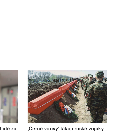
 Lidé za
‚Černé vdovy‘ lákají ruské vojáky