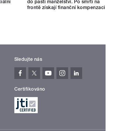
iální
do pasti manželství. Po smrti na
frontě získají finanční kompenzaci
Sledujte nás
Certifikováno