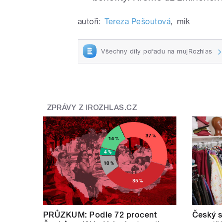
autoři:
Tereza Pešoutová
,
mik
Všechny díly pořadu na mujRozhlas
ZPRÁVY Z IROZHLAS.CZ
PRŮZKUM: Podle 72 procent
Český s