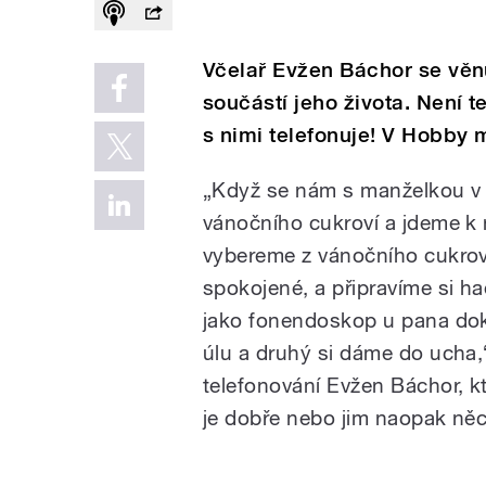
Včelař Evžen Báchor se věnu
součástí jeho života. Není 
s nimi telefonuje! V Hobby m
„Když se nám s manželkou v
vánočního cukroví a jdeme k 
vybereme z vánočního cukroví
spokojené, a připravíme si h
jako fonendoskop u pana dok
úlu a druhý si dáme do ucha,
telefonování Evžen Báchor, kt
je dobře nebo jim naopak něc