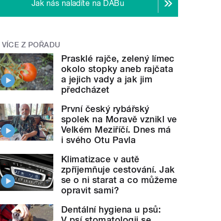
Jak nás naladíte na DABu
VÍCE Z POŘADU
Prasklé rajče, zelený límec
okolo stopky aneb rajčata
a jejich vady a jak jim
předcházet
První český rybářský
spolek na Moravě vznikl ve
Velkém Meziříčí. Dnes má
i svého Otu Pavla
Klimatizace v autě
zpříjemňuje cestování. Jak
se o ni starat a co můžeme
opravit sami?
Dentální hygiena u psů:
V psí stomatologii se