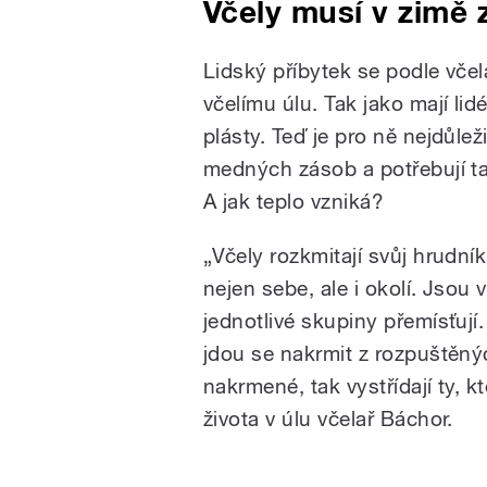
Včely musí v zimě z
Lidský příbytek se podle vče
včelímu úlu. Tak jako mají lidé
plásty. Teď je pro ně nejdůlež
medných zásob a potřebují tam
A jak teplo vzniká?
„Včely rozkmitají svůj hrudník
nejen sebe, ale i okolí. Jsou
jednotlivé skupiny přemísťují.
jdou se nakrmit z rozpuštěn
nakrmené, tak vystřídají ty, k
života v úlu včelař Báchor.