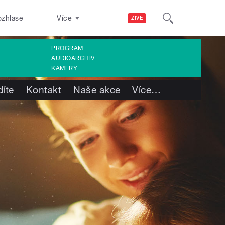
ozhlase
Více
ŽIVĚ
PROGRAM
AUDIOARCHIV
KAMERY
díte
Kontakt
Naše akce
Více
…