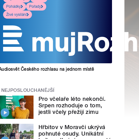
Pohádky
Pořady
Živé vysílání
Audiosvět Českého rozhlasu na jednom místě
NEJPOSLOUCHANĚJŠÍ
Pro včelaře léto nekončí.
Srpen rozhoduje o tom,
jestli včely přežijí zimu
Hřbitov v Moravči ukrývá
pohnuté osudy. Unikátní