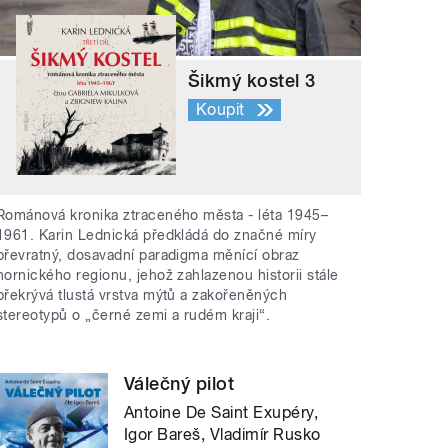
Šikmý kostel 3
Koupit
Románová kronika ztraceného města - léta 1945–
1961. Karin Lednická předkládá do značné míry
převratný, dosavadní paradigma měnící obraz
hornického regionu, jehož zahlazenou historii stále
překrývá tlustá vrstva mýtů a zakořeněných
stereotypů o „černé zemi a rudém kraji“.
Válečný pilot
Antoine De Saint Exupéry,
Igor Bareš, Vladimír Rusko