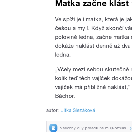
Matka začne klást 
Ve spíži je i matka, která je 
češou a myjí. Když skončí ván
polovině ledna, začne matka o
dokáže naklást denně až dva t
ledna.
„Včely mezi sebou skutečně n
kolik teď těch vajíček dokážo
vajíček má přibližně naklást,
Báchor.
autor:
Jitka Slezáková
Všechny díly pořadu na mujRozhlas