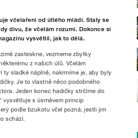
je včelaření od útlého mládí. Staly se
tedy divu, že včelám rozumí. Dokonce si
agazínu vysvětlil, jak to dělá.
 zimě zasteskne, vezmeme zbytky
některému z našich úlů. Včelám
 ty sladké náplně, nakrmíme je, aby byly
adičky. Je to vlastně něco podobného
tora. Jeden konec hadičky strčíme do
“ vysvětluje s úsměvem princip
erý podle bzukotu včel pozná, jestli jim
o schází.