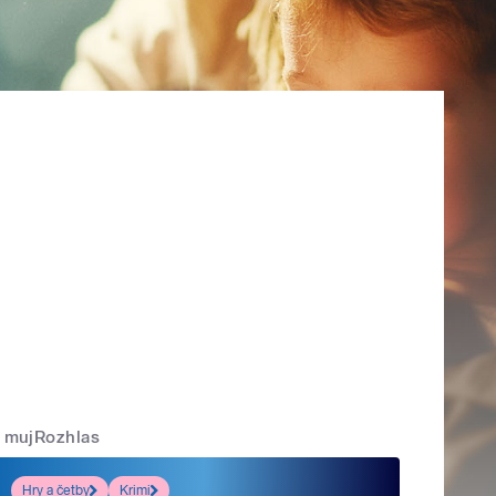
mujRozhlas
Hry a četby
Krimi