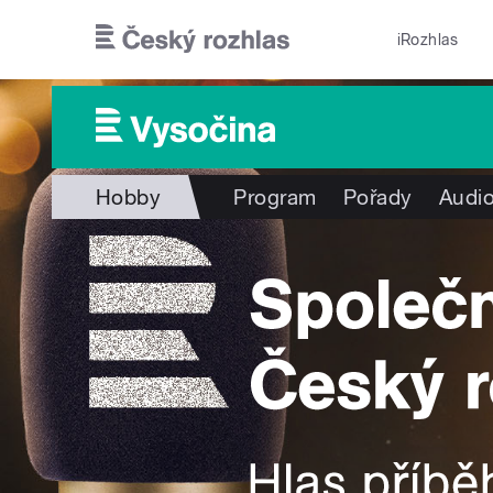
Přejít k hlavnímu obsahu
iRozhlas
Hobby
Program
Pořady
Audio