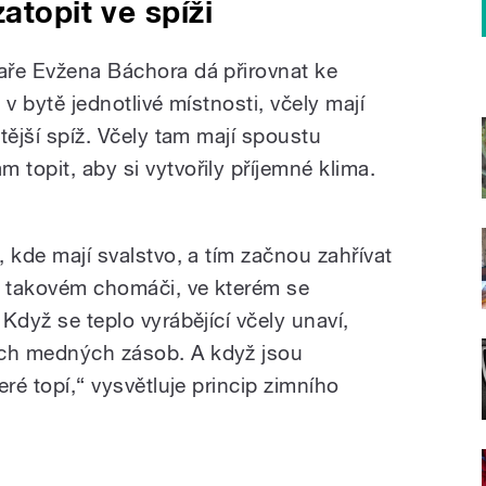
atopit ve spíži
laře Evžena Báchora dá přirovnat ke
 v bytě jednotlivé místnosti, včely mají
itější spíž. Včely tam mají spoustu
 topit, aby si vytvořily příjemné klima.
, kde mají svalstvo, a tím začnou zahřívat
 v takovém chomáči, ve kterém se
 Když se teplo vyrábějící včely unaví,
ých medných zásob. A když jsou
teré topí,“ vysvětluje princip zimního