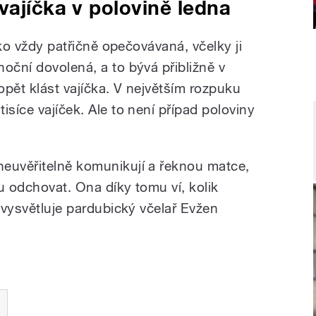
vajíčka v polovině ledna
jako vždy patřičně opečovávaná, včelky ji
oční dovolená, a to bývá přibližně v
pět klást vajíčka. V největším rozpuku
isíce vajíček. Ale to není případ poloviny
euvěřitelně komunikují a řeknou matce,
u odchovat. Ona díky tomu ví, kolik
“ vysvětluje pardubický včelař Evžen