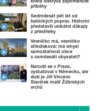
kniha odkrývá zapomenuté
příběhy
Sedmdesát pět let od
babických poprav. Historici
představili unikátní důkazy
z přestřelky
Vesničko má, vesničko
středisková: má smysl
samostatnost obce
s osmdesáti obyvateli?
Narodil se v Praze,
vystudoval v Německu, ale
duší je Jiří Vincenc
Slavíček malíř Žďárských
vrchů