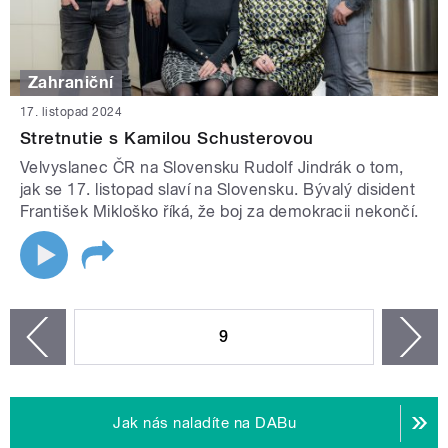
Zahraniční
17. listopad 2024
Stretnutie s Kamilou Schusterovou
Velvyslanec ČR na Slovensku Rudolf Jindrák o tom,
jak se 17. listopad slaví na Slovensku. Bývalý disident
František Mikloško říká, že boj za demokracii nekončí.
STRÁNKY
9
n
zí
Jak nás naladíte na DABu