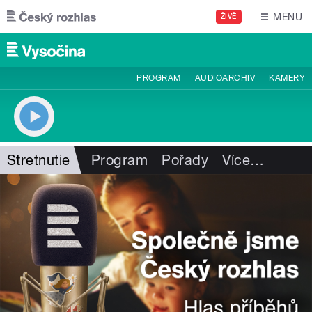
Přejít k hlavnímu obsahu
MENU
ŽIVĚ
PROGRAM
AUDIOARCHIV
KAMERY
Stretnutie
Program
Pořady
Více
…