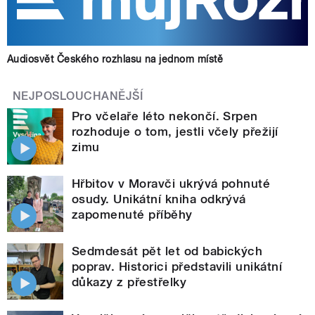
Audiosvět Českého rozhlasu na jednom místě
NEJPOSLOUCHANĚJŠÍ
Pro včelaře léto nekončí. Srpen
rozhoduje o tom, jestli včely přežijí
zimu
Hřbitov v Moravči ukrývá pohnuté
osudy. Unikátní kniha odkrývá
zapomenuté příběhy
Sedmdesát pět let od babických
poprav. Historici představili unikátní
důkazy z přestřelky