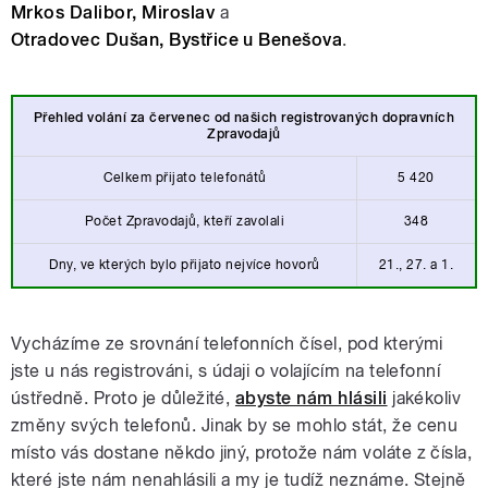
Mrkos Dalibor, Miroslav
a
Otradovec Dušan, Bystřice u Benešova
.
Přehled volání za červenec od našich
registrovaných dopravních
Zpravodajů
Celkem přijato telefonátů
5 420
Počet Zpravodajů, kteří zavolali
348
Dny, ve kterých bylo přijato nejvíce hovorů
21., 27. a 1.
Vycházíme ze srovnání telefonních čísel, pod kterými
jste u nás registrováni, s údaji o volajícím na telefonní
ústředně. Proto je důležité,
abyste nám hlásili
jakékoliv
změny svých telefonů. Jinak by se mohlo stát, že cenu
místo vás dostane někdo jiný, protože nám voláte z čísla,
které jste nám nenahlásili a my je tudíž neznáme. Stejně