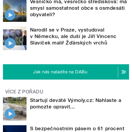
Vesničko má, vesničko středisková: má
smysl samostatnost obce s osmdesáti
obyvateli?
Narodil se v Praze, vystudoval
v Německu, ale duší je Jiří Vincenc
Slavíček malíř Žďárských vrchů
Jak nás naladíte na DABu
VÍCE Z POŘADU
Startují deváté Výmoly.cz: Nahlaste a
pomozte opravit...
S bezpečnostním pásem o 61 procent