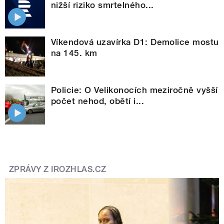
nižší riziko smrtelného...
Víkendová uzavírka D1: Demolice mostu
na 145. km
Policie: O Velikonocích meziročně vyšší
počet nehod, obětí i...
ZPRÁVY Z IROZHLAS.CZ