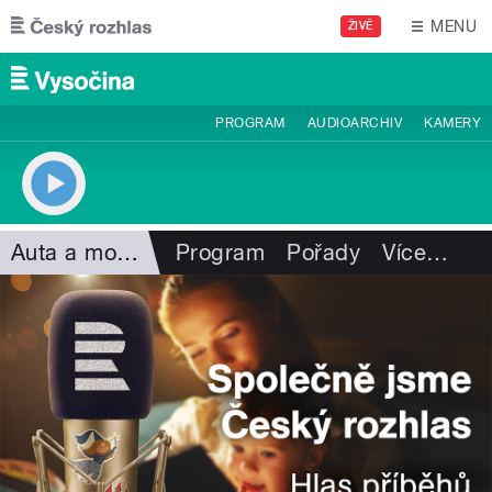
Přejít k hlavnímu obsahu
MENU
ŽIVĚ
PROGRAM
AUDIOARCHIV
KAMERY
Auta a motorismus
Program
Pořady
Více
…