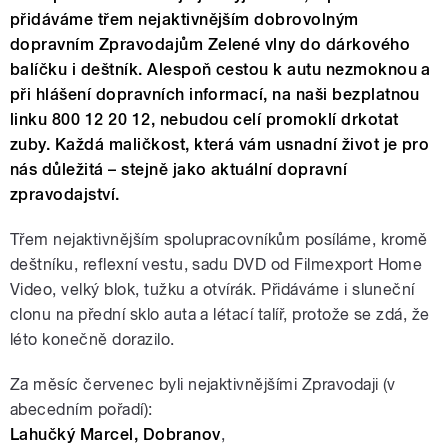
přidáváme třem nejaktivnějším dobrovolným
dopravním Zpravodajům Zelené vlny do dárkového
balíčku i deštník. Alespoň cestou k autu nezmoknou a
při hlášení dopravních informací, na naši bezplatnou
linku 800 12 20 12, nebudou celí promoklí drkotat
zuby. Každá maličkost, která vám usnadní život je pro
nás důležitá – stejně jako aktuální dopravní
zpravodajství.
Třem nejaktivnějším spolupracovníkům posíláme, kromě
deštníku, reflexní vestu, sadu DVD od Filmexport Home
Video, velký blok, tužku a otvírák. Přidáváme i sluneční
clonu na přední sklo auta a létací talíř, protože se zdá, že
léto konečně dorazilo.
Za měsíc červenec byli nejaktivnějšími Zpravodaji (v
abecedním pořadí):
Lahučký Marcel, Dobranov
,