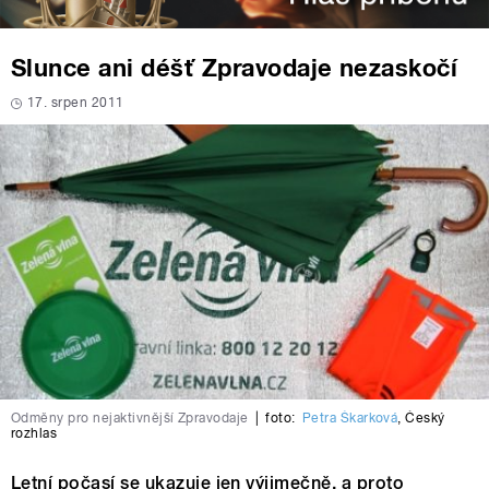
Slunce ani déšť Zpravodaje nezaskočí
17. srpen 2011
Odměny pro nejaktivnější Zpravodaje
|
foto:
Petra Škarková
,
Český
rozhlas
Letní počasí se ukazuje jen výjimečně, a proto