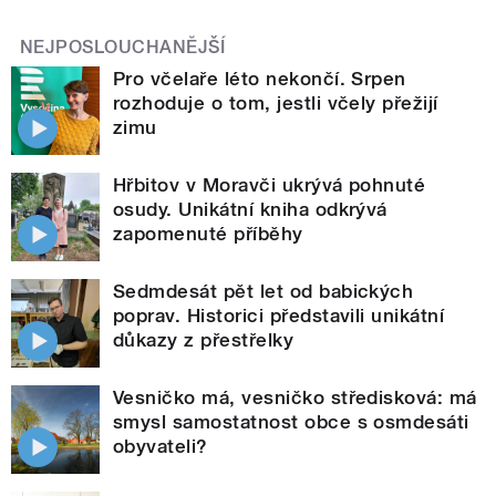
NEJPOSLOUCHANĚJŠÍ
Pro včelaře léto nekončí. Srpen
rozhoduje o tom, jestli včely přežijí
zimu
Hřbitov v Moravči ukrývá pohnuté
osudy. Unikátní kniha odkrývá
zapomenuté příběhy
Sedmdesát pět let od babických
poprav. Historici představili unikátní
důkazy z přestřelky
Vesničko má, vesničko středisková: má
smysl samostatnost obce s osmdesáti
obyvateli?