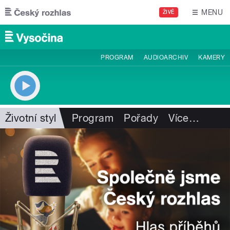
Přejít k hlavnímu obsahu
MENU
ŽIVĚ
PROGRAM
AUDIOARCHIV
KAMERY
Životní styl
Program
Pořady
Více
…