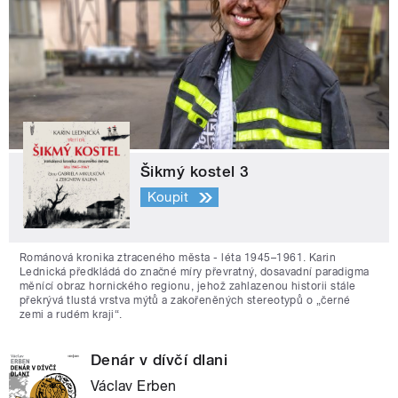
Šikmý kostel 3
Koupit
Románová kronika ztraceného města - léta 1945–1961. Karin
Lednická předkládá do značné míry převratný, dosavadní paradigma
měnící obraz hornického regionu, jehož zahlazenou historii stále
překrývá tlustá vrstva mýtů a zakořeněných stereotypů o „černé
zemi a rudém kraji“.
Denár v dívčí dlani
Václav Erben