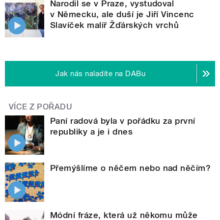
Narodil se v Praze, vystudoval
v Německu, ale duší je Jiří Vincenc
Slavíček malíř Žďárských vrchů
Jak nás naladíte na DABu
VÍCE Z POŘADU
Paní radová byla v pořádku za první
republiky a je i dnes
Přemýšlíme o něčem nebo nad něčím?
Módní fráze, která už někomu může