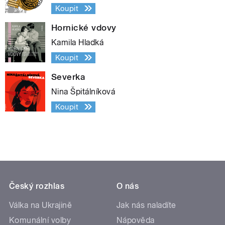
Koupit
Hornické vdovy
Kamila Hladká
Koupit
Severka
Nina Špitálníková
Koupit
Český rozhlas
O nás
Válka na Ukrajině
Jak nás naladíte
Komunální volby
Nápověda