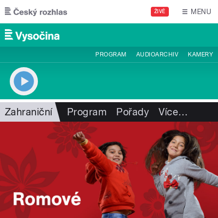
Přejít k hlavnímu obsahu
MENU
ŽIVĚ
PROGRAM
AUDIOARCHIV
KAMERY
Zahraniční
Program
Pořady
Více
…