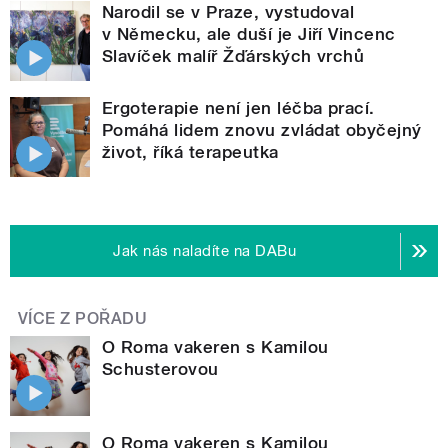
Narodil se v Praze, vystudoval
v Německu, ale duší je Jiří Vincenc
Slavíček malíř Žďárských vrchů
Ergoterapie není jen léčba prací.
Pomáhá lidem znovu zvládat obyčejný
život, říká terapeutka
Jak nás naladíte na DABu
VÍCE Z POŘADU
O Roma vakeren s Kamilou
Schusterovou
O Roma vakeren s Kamilou