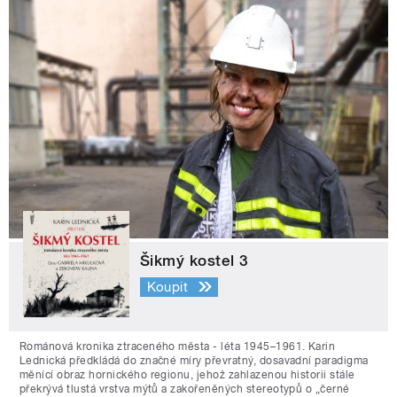
Šikmý kostel 3
Koupit
Románová kronika ztraceného města - léta 1945–1961. Karin
Lednická předkládá do značné míry převratný, dosavadní paradigma
měnící obraz hornického regionu, jehož zahlazenou historii stále
překrývá tlustá vrstva mýtů a zakořeněných stereotypů o „černé