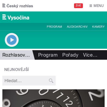
Přejít k hlavnímu obsahu
MENU
ŽIVĚ
PROGRAM
AUDIOARCHIV
KAMERY
Rozhlasový sloupek
Program
Pořady
Více
…
NEJNOVĚJŠÍ