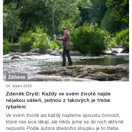
Zábava
24. srpen 2025
Zdeněk Dryšl: Každý ve svém životě najde
nějakou vášeň, jednou z takových je třeba
rybaření
Ve svém životě asi každý najdeme spoustu činností,
které nás sice lákají, ale nikdy jsme se do nich aktivně
nepustili. Podle autora dnešního sloupku je to třeba