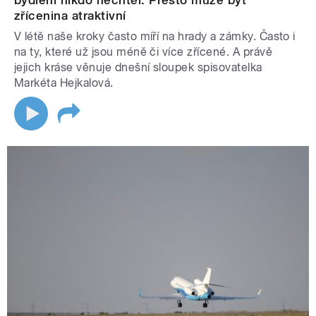
bydlení nikdo nechtěl. Přesto může být
zřícenina atraktivní
V létě naše kroky často míří na hrady a zámky. Často i
na ty, které už jsou méně či více zřícené. A právě
jejich kráse věnuje dnešní sloupek spisovatelka
Markéta Hejkalová.