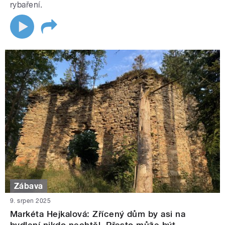
rybaření.
Zábava
9. srpen 2025
Markéta Hejkalová: Zřícený dům by asi na