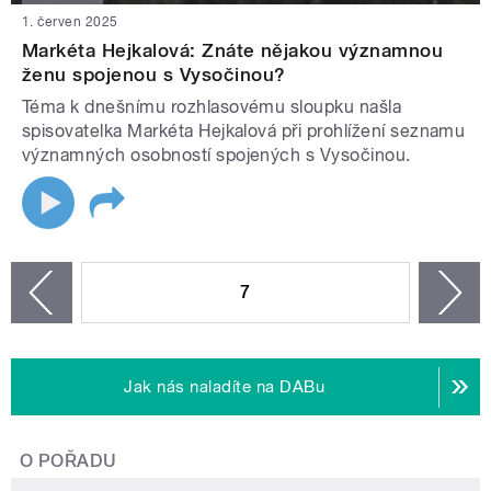
1. červen 2025
Markéta Hejkalová: Znáte nějakou významnou
ženu spojenou s Vysočinou?
Téma k dnešnímu rozhlasovému sloupku našla
spisovatelka Markéta Hejkalová při prohlížení seznamu
významných osobností spojených s Vysočinou.
STRÁNKY
7
n
zí
Jak nás naladíte na DABu
O POŘADU