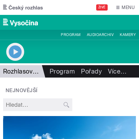
Přejít k hlavnímu obsahu
MENU
ŽIVĚ
PROGRAM
AUDIOARCHIV
KAMERY
Rozhlasový sloupek
Program
Pořady
Více
…
NEJNOVĚJŠÍ