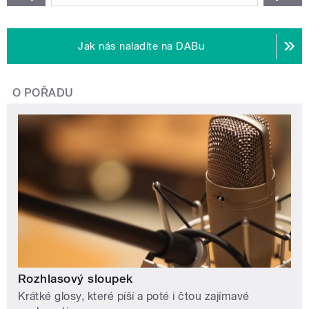
Jak nás naladíte na DABu
O POŘADU
Rozhlasový sloupek
Krátké glosy, které píší a poté i čtou zajímavé