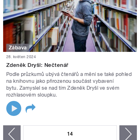
Zábava
28. květen 2024
Zdeněk Dryšl: Nečtenář
Podle průzkumů ubývá čtenářů a mění se také pohled
na knihovnu jako přirozenou součást vybavení
bytu. Zamyslel se nad tím Zdeněk Dryšl ve svém
rozhlasovém sloupku.
STRÁNKY
14
n
zí