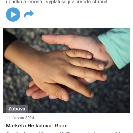
úpadku a lenosti, vyplatí se ji v přírodě chránit.
Zábava
11. červen 2024
Markéta Hejkalová: Ruce