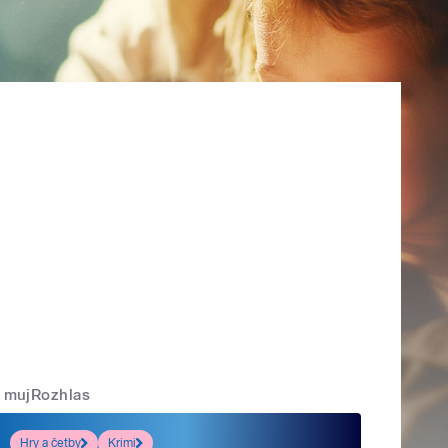
mujRozhlas
Hry a četby
Krimi