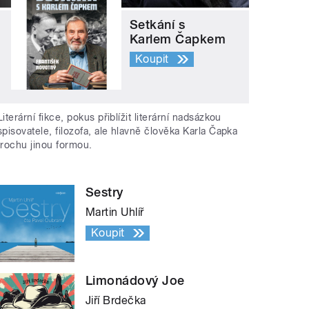
Setkání s
Karlem Čapkem
Koupit
Literární fikce, pokus přiblížit literární nadsázkou
spisovatele, filozofa, ale hlavně člověka Karla Čapka
trochu jinou formou.
Sestry
Martin Uhlíř
Koupit
Limonádový Joe
Jiří Brdečka