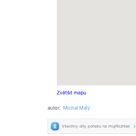
pause
Zvětšit mapu
autor:
Michal Malý
Všechny díly pořadu na mujRozhlas