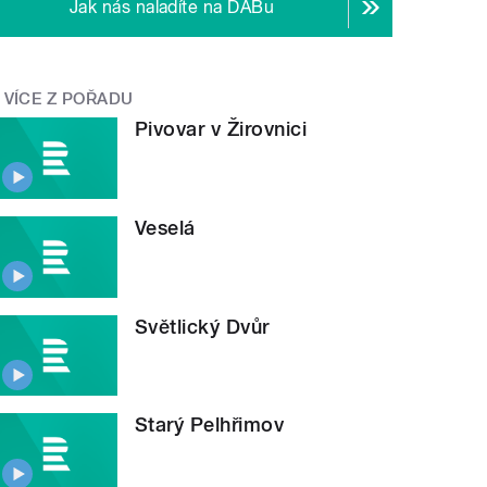
Jak nás naladíte na DABu
VÍCE Z POŘADU
Pivovar v Žirovnici
Veselá
Světlický Dvůr
Starý Pelhřimov