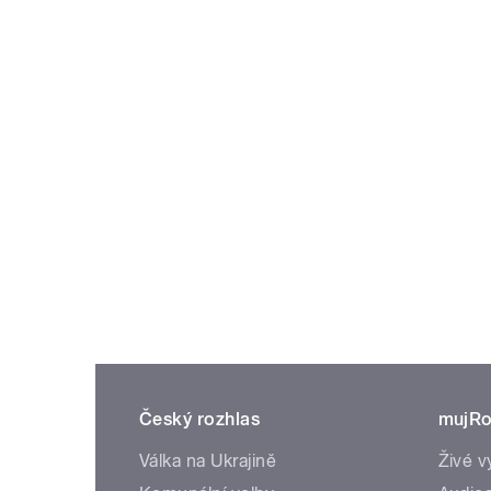
Český rozhlas
mujRo
Válka na Ukrajině
Živé v