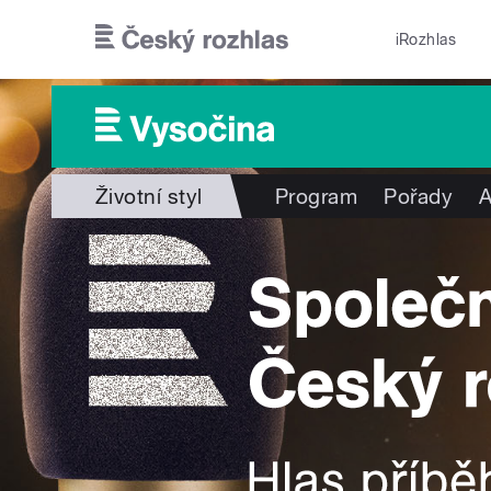
Přejít k hlavnímu obsahu
iRozhlas
Životní styl
Program
Pořady
A