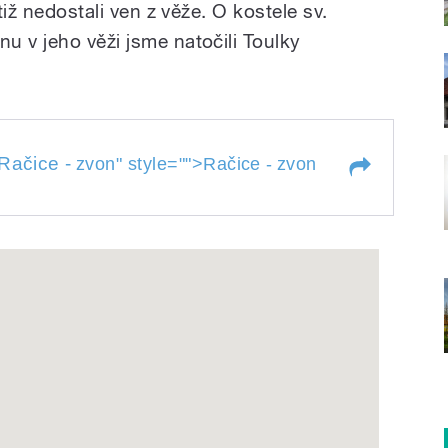
tiž nedostali ven z věže. O kostele sv.
u v jeho věži jsme natočili Toulky
Račice -
zvon
" style="">
Račice -
zvon