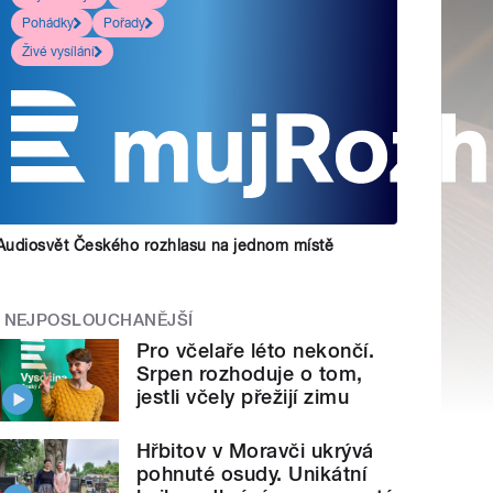
Pohádky
Pořady
Živé vysílání
Audiosvět Českého rozhlasu na jednom místě
NEJPOSLOUCHANĚJŠÍ
Pro včelaře léto nekončí.
Srpen rozhoduje o tom,
jestli včely přežijí zimu
Hřbitov v Moravči ukrývá
pohnuté osudy. Unikátní