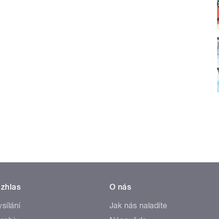
zhlas
O nás
ysílání
Jak nás naladíte