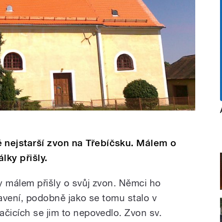
nejstarší zvon na Třebíčsku. Málem o
lky přišly.
y málem přišly o svůj zvon. Němci ho
tavení, podobně jako se tomu stalo v
ačicích se jim to nepovedlo. Zvon sv.