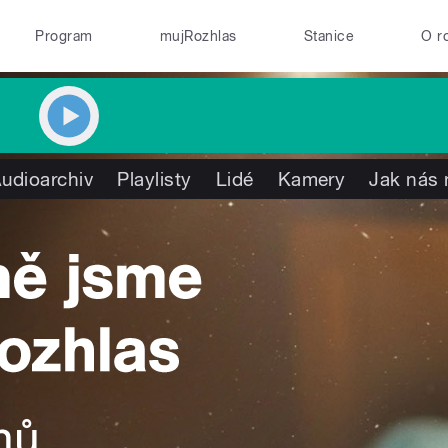
Program
mujRozhlas
Stanice
O r
udioarchiv
Playlisty
Lidé
Kamery
Jak nás 