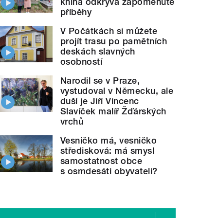
kniha odkrývá zapomenuté
příběhy
V Počátkách si můžete
projít trasu po pamětních
deskách slavných
osobností
Narodil se v Praze,
vystudoval v Německu, ale
duší je Jiří Vincenc
Slavíček malíř Žďárských
vrchů
Vesničko má, vesničko
středisková: má smysl
samostatnost obce
s osmdesáti obyvateli?