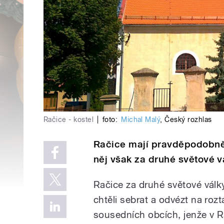
Račice - kostel
|
foto:
Michal Malý
,
Český rozhlas
Račice mají pravděpodobně 
něj však za druhé světové vá
Račice za druhé světové válk
chtěli sebrat a odvézt na roz
sousedních obcích, jenže v R