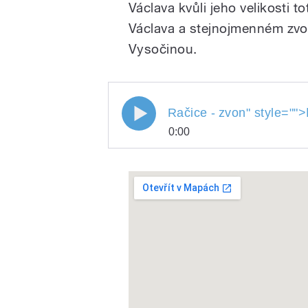
Václava kvůli jeho velikosti to
Václava a stejnojmenném zvon
Vysočinou.
Račice -
zvon
" style="">
0:00
Račice -
Play
zvon
/