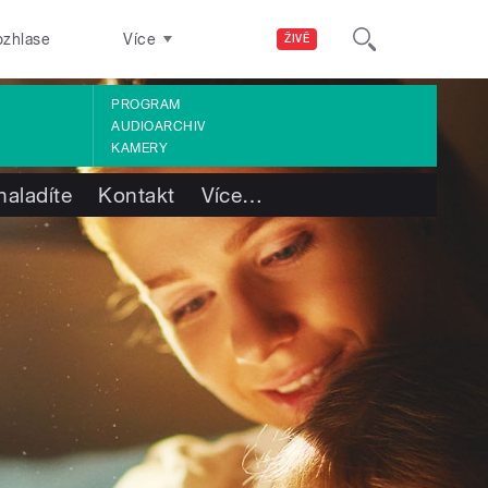
ozhlase
Více
ŽIVĚ
PROGRAM
AUDIOARCHIV
KAMERY
naladíte
Kontakt
Více
…