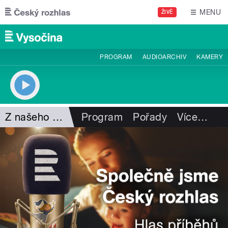
Přejít k hlavnímu obsahu
MENU
ŽIVĚ
PROGRAM
AUDIOARCHIV
KAMERY
Z našeho vysílání
Program
Pořady
Více
…