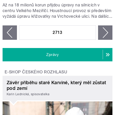
Až na 18 milionů korun přijdou úpravy na silnicích v
centru Velkého Meziříčí. Houstnoucí provoz si především
vyžádá úpravu křižovatky na Vrchovecké ulici. Na dalšíc...
STRÁNKY
2713
n
zí
Zprávy
E-SHOP ČESKÉHO ROZHLASU
Závěr příběhu staré Karviné, který měl zůstat
pod zemí
Karin Lednická, spisovatelka