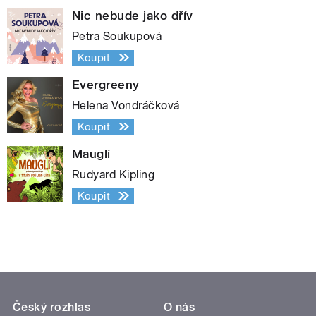
Nic nebude jako dřív
Petra Soukupová
Koupit
Evergreeny
Helena Vondráčková
Koupit
Mauglí
Rudyard Kipling
Koupit
Český rozhlas
O nás