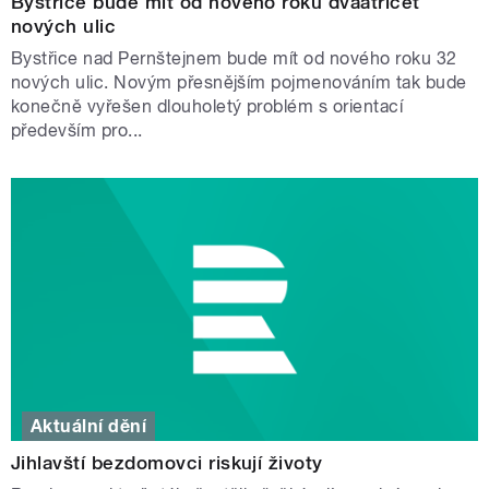
Bystřice bude mít od nového roku dvaatřicet
nových ulic
Bystřice nad Pernštejnem bude mít od nového roku 32
nových ulic. Novým přesnějším pojmenováním tak bude
konečně vyřešen dlouholetý problém s orientací
především pro...
Aktuální dění
Jihlavští bezdomovci riskují životy