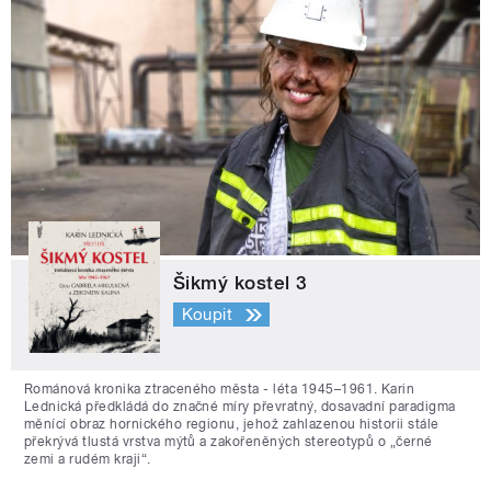
Šikmý kostel 3
Koupit
Románová kronika ztraceného města - léta 1945–1961. Karin
Lednická předkládá do značné míry převratný, dosavadní paradigma
měnící obraz hornického regionu, jehož zahlazenou historii stále
překrývá tlustá vrstva mýtů a zakořeněných stereotypů o „černé
zemi a rudém kraji“.