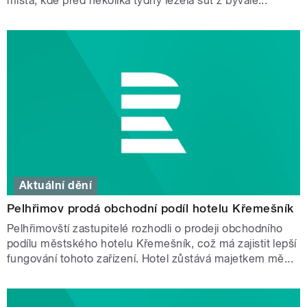
místa, kde před několika týdny ležela suť z bývalé...
Aktuální dění
Pelhřimov prodá obchodní podíl hotelu Křemešník
Pelhřimovští zastupitelé rozhodli o prodeji obchodního
podílu městského hotelu Křemešník, což má zajistit lepší
fungování tohoto zařízení. Hotel zůstává majetkem mě...