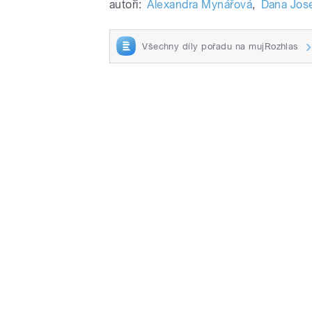
autoři:
Alexandra Mynářová
,
Dana Jos
Všechny díly pořadu na mujRozhlas