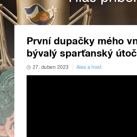
První dupačky mého vnu
bývalý sparťanský útoč
27. duben 2023
Alex a host