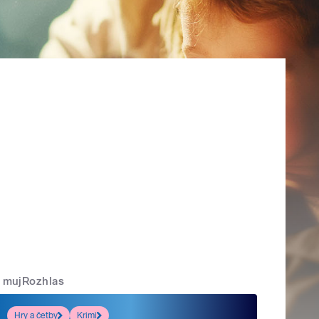
mujRozhlas
Hry a četby
Krimi