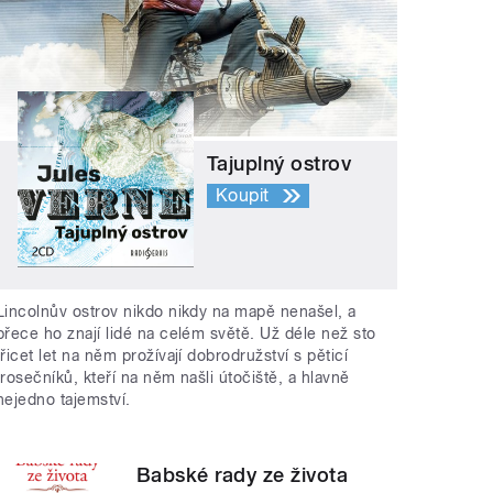
Tajuplný ostrov
Koupit
Lincolnův ostrov nikdo nikdy na mapě nenašel, a
přece ho znají lidé na celém světě. Už déle než sto
třicet let na něm prožívají dobrodružství s pěticí
trosečníků, kteří na něm našli útočiště, a hlavně
nejedno tajemství.
Babské rady ze života