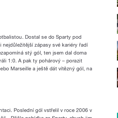
tbalistou. Dostal se do Sparty pod
nejdůležitější zápasy své kariéry řadí
nezapomíná stý gól, ten jsem dal doma
áli 1:0. A pak ty pohárový – porazit
bo Marseille a ještě dát vítězný gól, na
taci. Poslední gól vstřelil v roce 2006 v
il. „Přišla nabídka ze Sparty, abych jim