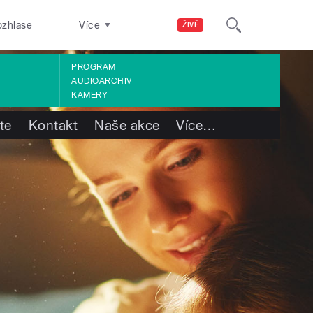
ozhlase
Více
ŽIVĚ
PROGRAM
AUDIOARCHIV
KAMERY
te
Kontakt
Naše akce
Více
…