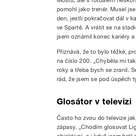
pomohl jako trenér. Musel js
den, jestli pokračovat dál v k
ve Spartě. A vrátit se na stad
jsem oznámil konec kariéry a
Přiznává, že to bylo těžké, pr
na číslo 200. „Chyběla mi tak
roky a třeba bych se zranil.
rád, že jsem se pod úspěch 
Glosátor v televizi
Často ho zvou do televize ja
zápasy. „Chodím glosovat Lig
objektivní, a i když jsem hrál