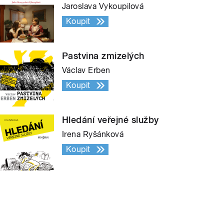
Jaroslava Vykoupilová
Koupit
Pastvina zmizelých
Václav Erben
Koupit
Hledání veřejné služby
Irena Ryšánková
Koupit