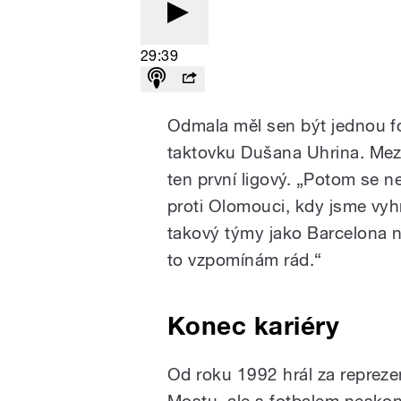
29:39
Odmala měl sen být jednou fo
taktovku Dušana Uhrina. Mezi 
ten první ligový. „Potom se 
proti Olomouci, kdy jsme vyhr
takový týmy jako Barcelona ne
to vzpomínám rád.“
Konec kariéry
Od roku 1992 hrál za reprezen
Mostu, ale s fotbalem neskonč