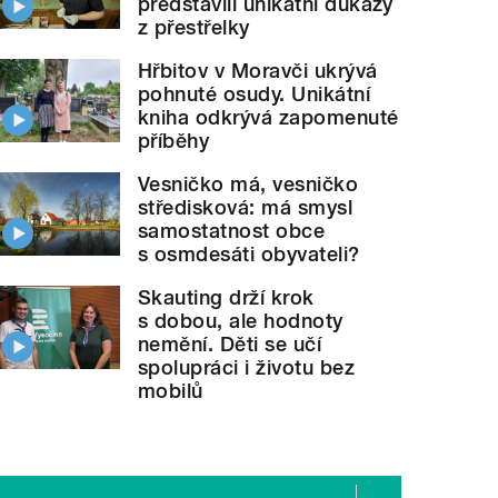
představili unikátní důkazy
z přestřelky
Hřbitov v Moravči ukrývá
pohnuté osudy. Unikátní
kniha odkrývá zapomenuté
příběhy
Vesničko má, vesničko
středisková: má smysl
samostatnost obce
s osmdesáti obyvateli?
Skauting drží krok
s dobou, ale hodnoty
nemění. Děti se učí
spolupráci i životu bez
mobilů