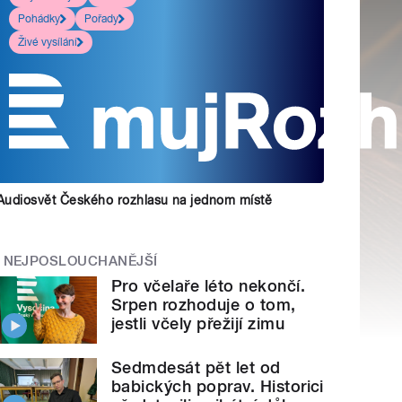
Pohádky
Pořady
Živé vysílání
Audiosvět Českého rozhlasu na jednom místě
NEJPOSLOUCHANĚJŠÍ
Pro včelaře léto nekončí.
Srpen rozhoduje o tom,
jestli včely přežijí zimu
Sedmdesát pět let od
babických poprav. Historici