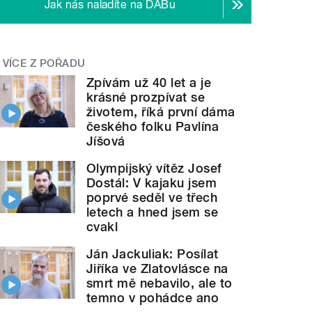
Jak nás naladíte na DABu
VÍCE Z POŘADU
Zpívám už 40 let a je
krásné prozpívat se
životem, říká první dáma
českého folku Pavlína
Jíšová
Olympijský vítěz Josef
Dostál: V kajaku jsem
poprvé seděl ve třech
letech a hned jsem se
cvakl
Ján Jackuliak: Posílat
Jiříka ve Zlatovlásce na
smrt mě nebavilo, ale to
temno v pohádce ano