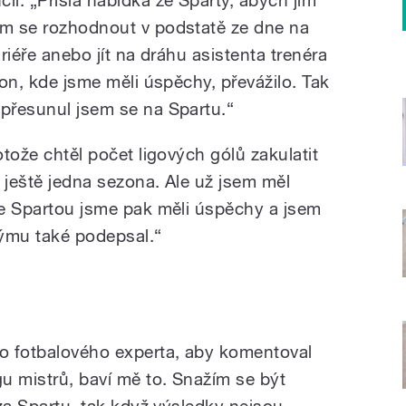
em se rozhodnout v podstatě ze dne na
ariéře anebo jít na dráhu asistenta trenéra
ion, kde jsme měli úspěchy, převážilo. Tak
 přesunul jsem se na Spartu.“
otože chtěl počet ligových gólů zakulatit
 ještě jedna sezona. Ale už jsem měl
 Se Spartou jsme pak měli úspěchy a jsem
týmu také podepsal.“
ko fotbalového experta, aby komentoval
u mistrů, baví mě to. Snažím se být
 za Spartu, tak když výsledky nejsou,