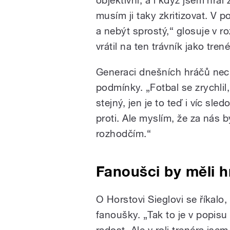
musím ji taky zkritizovat. V 
a nebýt sprostý,“ glosuje v r
vrátil na ten trávník jako tren
Generaci dnešních hráčů nech
podmínky. „Fotbal se zrychlil,
stejný, jen je to teď i víc s
proti. Ale myslím, že za nás b
rozhodčím.“
Fanoušci by měli h
O Horstovi Sieglovi se říkalo,
fanoušky. „Tak to je v popisu
radost. Ale v roli trenéra js