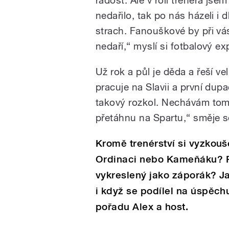
nedařilo, tak po nás házeli i 
strach. Fanouškové by při vás
nedaří,“ myslí si fotbalový ex
Už rok a půl je děda a řeší v
pracuje na Slavii a první dup
takový rozkol. Nechávám tom
přetáhnu na Spartu,“ směje s
Kromě trenérství si vyzkouše
Ordinaci nebo Kameňáku? Pr
vykreslený jako záporák? Ja
i když se podílel na úspěchu
pořadu Alex a host.