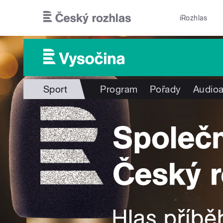
Přejít k hlavnímu obsahu
iRozhlas
Sport
Program
Pořady
Audioa