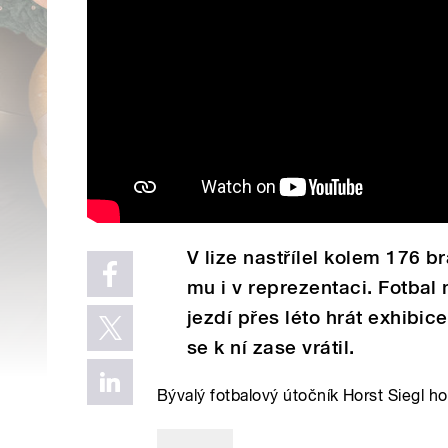
V lize nastřílel kolem 176 b
mu i v reprezentaci. Fotbal
jezdí přes léto hrát exhibice
se k ní zase vrátil.
Bývalý fotbalový útočník Horst Siegl 