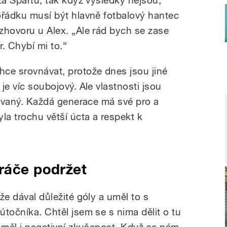
pořádku musí být hlavně fotbalový hantec
ozhovoru u Alex. „Ale rád bych se zase
ér. Chybí mi to.“
ce srovnávat, protože dnes jsou jiné
 je víc soubojový. Ale vlastnosti jsou
ledovaný. Každá generace má své pro a
yla trochu větší úcta a respekt k
ráče podržet
 že dával důležité góly a uměl to s
 útočníka. Chtěl jsem se s nima dělit o tu
em měl i negativní zkušenost. Když se nám