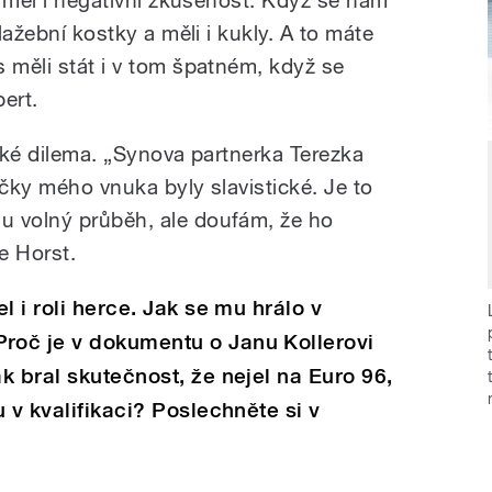
dlažební kostky a měli i kukly. A to máte
 měli stát i v tom špatném, když se
pert.
elké dilema. „Synova partnerka Terezka
ačky mého vnuka byly slavistické. Je to
u volný průběh, ale doufám, že ho
e Horst.
l i roli herce. Jak se mu hrálo v
oč je v dokumentu o Janu Kollerovi
k bral skutečnost, že nejel na Euro 96,
 v kvalifikaci? Poslechněte si v