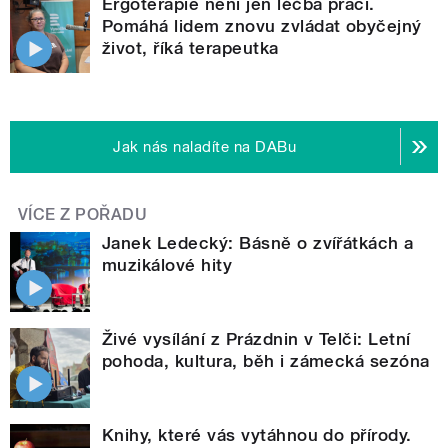
Ergoterapie není jen léčba prací.
Pomáhá lidem znovu zvládat obyčejný
život, říká terapeutka
Jak nás naladíte na DABu
VÍCE Z POŘADU
Janek Ledecký: Básně o zvířátkách a
muzikálové hity
Živé vysílání z Prázdnin v Telči: Letní
pohoda, kultura, běh i zámecká sezóna
Knihy, které vás vytáhnou do přírody.