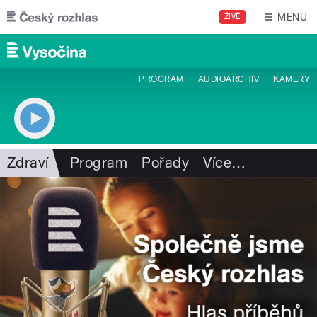
Přejít k hlavnímu obsahu
MENU
ŽIVĚ
PROGRAM
AUDIOARCHIV
KAMERY
Zdraví
Program
Pořady
Více
…