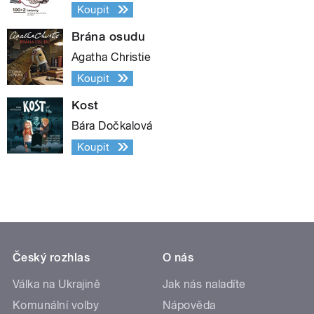
Koupit
Brána osudu
Agatha Christie
Koupit
Kost
Bára Dočkalová
Koupit
Český rozhlas
O nás
Válka na Ukrajině
Jak nás naladíte
Komunální volby
Nápověda