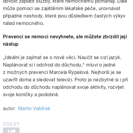
dovolit zaplatit služby, které nemocnému pomáhají. Dále
může pomoci se zajištěním lékařské péče, urovnávat
případné neshody, které jsou důsledkem častých výkyv
nálad nemocného.
Prevencí se nemoci nevyhnete, ale můžete zbrzdit její
nástup
„Ideální je zajímat se o nové věci. Naučit se cizí jazyk.
Naplánovat si i odchod do důchodu,“ mluví o jedné
z možných prevencí Marcela Rýpalová. Nejhorší je se
uzavřít doma a sledovat televizi. Proto je nezbytné si i při
odchodu do důchodu naplánovat svoje aktivity, rozvíjet
svoje koníčky a podobně.
autor:
Martin Vašíček