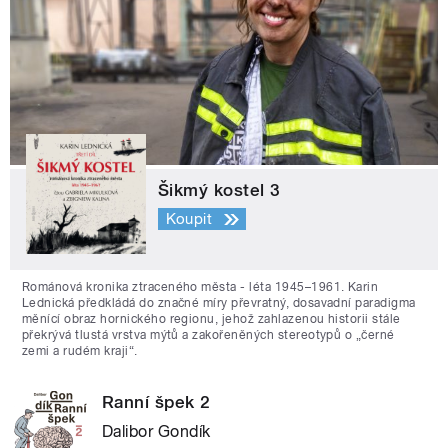
Šikmý kostel 3
Koupit
Románová kronika ztraceného města - léta 1945–1961. Karin
Lednická předkládá do značné míry převratný, dosavadní paradigma
měnící obraz hornického regionu, jehož zahlazenou historii stále
překrývá tlustá vrstva mýtů a zakořeněných stereotypů o „černé
zemi a rudém kraji“.
Ranní špek 2
Dalibor Gondík