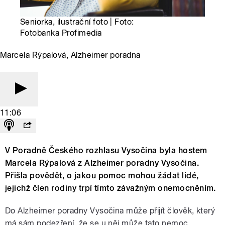
Seniorka, ilustrační foto | Foto:
Fotobanka Profimedia
Marcela Rýpalová, Alzheimer poradna
11:06
V Poradně Českého rozhlasu Vysočina byla hostem
Marcela Rýpalová z Alzheimer poradny Vysočina.
Přišla povědět, o jakou pomoc mohou žádat lidé,
jejichž člen rodiny trpí tímto závažným onemocněním.
Do Alzheimer poradny Vysočina může přijít člověk, který
má sám podezření, že se u něj může tato nemoc