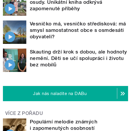
osudy. Unikátní kniha odkrývá
zapomenuté příběhy
Vesničko má, vesničko středisková: má
smysl samostatnost obce s osmdesáti
obyvateli?
Skauting drží krok s dobou, ale hodnoty
nemění. Děti se učí spolupráci i životu
bez mobilů
Jak nás naladíte na DABu
VÍCE Z POŘADU
Populární melodie známých
i zapomenutých osobností