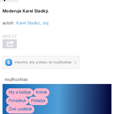
Moderuje Karel Sladký.
autoři:
Karel Sladký
,
baj
Všechny díly pořadu na mujRozhlas
mujRozhlas
Hry a četby
Krimi
Pohádky
Pořady
Živé vysílání