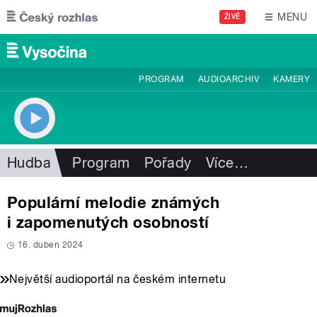
Přejít k hlavnímu obsahu
MENU
ŽIVĚ
PROGRAM
AUDIOARCHIV
KAMERY
Hudba
Program
Pořady
Více
…
Populární melodie známých
i zapomenutých osobností
16. duben 2024
Největší audioportál na českém internetu