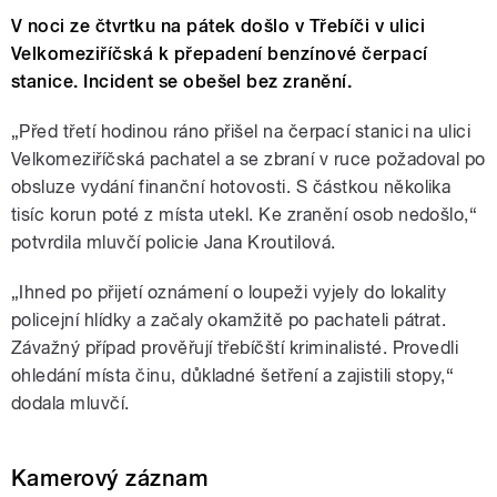
V noci ze čtvrtku na pátek došlo v Třebíči v ulici
Velkomeziříčská k přepadení benzínové čerpací
stanice. Incident se obešel bez zranění.
„Před třetí hodinou ráno přišel na čerpací stanici na ulici
Velkomeziříčská pachatel a se zbraní v ruce požadoval po
obsluze vydání finanční hotovosti. S částkou několika
tisíc korun poté z místa utekl. Ke zranění osob nedošlo,“
potvrdila mluvčí policie Jana Kroutilová.
„Ihned po přijetí oznámení o loupeži vyjely do lokality
policejní hlídky a začaly okamžitě po pachateli pátrat.
Závažný případ prověřují třebíčští kriminalisté. Provedli
ohledání místa činu, důkladné šetření a zajistili stopy,“
dodala mluvčí.
Kamerový záznam