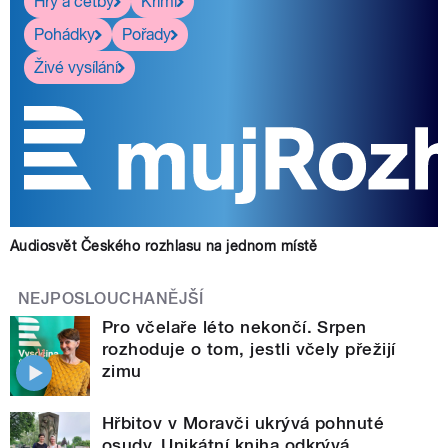
Hry a četby
Krimi
Pohádky
Pořady
Živé vysílání
Audiosvět Českého rozhlasu na jednom místě
NEJPOSLOUCHANĚJŠÍ
Pro včelaře léto nekončí. Srpen
rozhoduje o tom, jestli včely přežijí
zimu
Hřbitov v Moravči ukrývá pohnuté
osudy. Unikátní kniha odkrývá