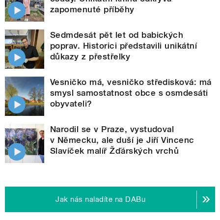
zapomenuté příběhy
Sedmdesát pět let od babických
poprav. Historici představili unikátní
důkazy z přestřelky
Vesničko má, vesničko středisková: má
smysl samostatnost obce s osmdesáti
obyvateli?
Narodil se v Praze, vystudoval
v Německu, ale duší je Jiří Vincenc
Slavíček malíř Žďárských vrchů
Jak nás naladíte na DABu