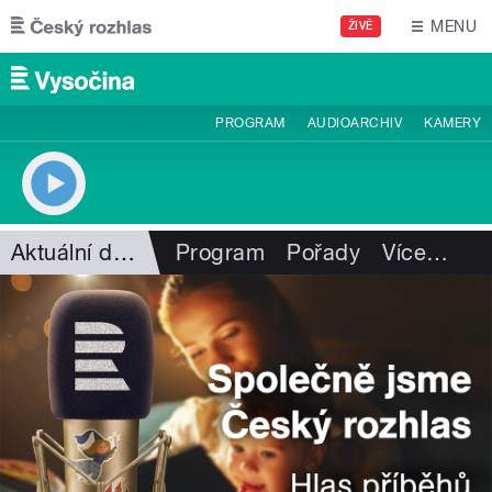
Přejít k hlavnímu obsahu
MENU
ŽIVĚ
PROGRAM
AUDIOARCHIV
KAMERY
Aktuální dění
Program
Pořady
Více
…