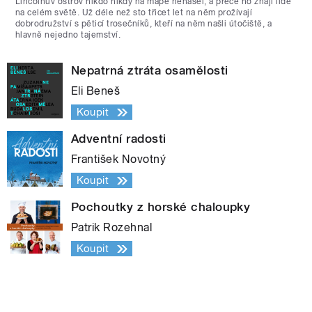
Lincolnův ostrov nikdo nikdy na mapě nenašel, a přece ho znají lidé
na celém světě. Už déle než sto třicet let na něm prožívají
dobrodružství s pěticí trosečníků, kteří na něm našli útočiště, a
hlavně nejedno tajemství.
Nepatrná ztráta osamělosti
Eli Beneš
Koupit
Adventní radosti
František Novotný
Koupit
Pochoutky z horské chaloupky
Patrik Rozehnal
Koupit