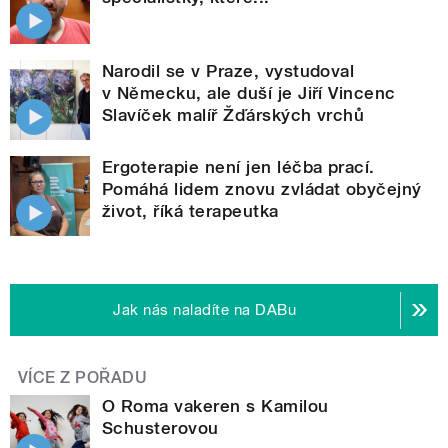
Narodil se v Praze, vystudoval
v Německu, ale duší je Jiří Vincenc
Slavíček malíř Žďárských vrchů
Ergoterapie není jen léčba prací.
Pomáhá lidem znovu zvládat obyčejný
život, říká terapeutka
Jak nás naladíte na DABu
VÍCE Z POŘADU
O Roma vakeren s Kamilou
Schusterovou