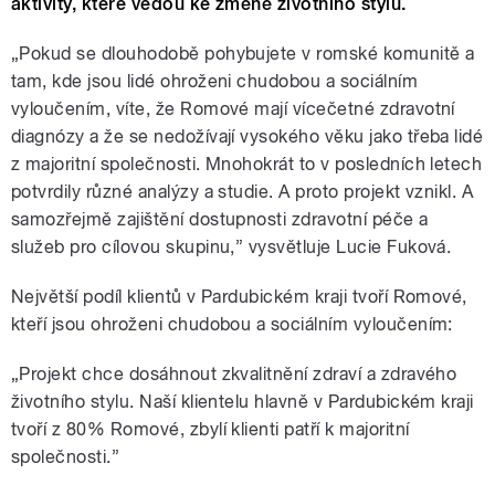
aktivity, které vedou ke změně životního stylu.
„Pokud se dlouhodobě pohybujete v romské komunitě a
tam, kde jsou lidé ohroženi chudobou a sociálním
vyloučením, víte, že Romové mají vícečetné zdravotní
diagnózy a že se nedožívají vysokého věku jako třeba lidé
z majoritní společnosti. Mnohokrát to v posledních letech
potvrdily různé analýzy a studie. A proto projekt vznikl. A
samozřejmě zajištění dostupnosti zdravotní péče a
služeb pro cílovou skupinu,” vysvětluje Lucie Fuková.
Největší podíl klientů v Pardubickém kraji tvoří Romové,
kteří jsou ohroženi chudobou a sociálním vyloučením:
„Projekt chce dosáhnout zkvalitnění zdraví a zdravého
životního stylu. Naší klientelu hlavně v Pardubickém kraji
tvoří z 80% Romové, zbylí klienti patří k majoritní
společnosti.”