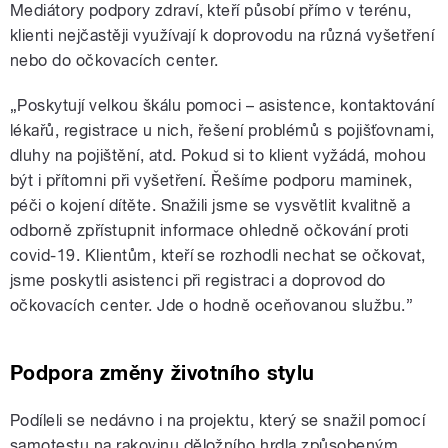
Mediátory podpory zdraví, kteří působí přímo v terénu,
klienti nejčastěji využívají k doprovodu na různá vyšetření
nebo do očkovacích center.
„Poskytují velkou škálu pomoci – asistence, kontaktování
lékařů, registrace u nich, řešení problémů s pojišťovnami,
dluhy na pojištění, atd. Pokud si to klient vyžádá, mohou
být i přítomni při vyšetření. Řešíme podporu maminek,
péči o kojení dítěte. Snažili jsme se vysvětlit kvalitně a
odborně zpřístupnit informace ohledně očkování proti
covid-19. Klientům, kteří se rozhodli nechat se očkovat,
jsme poskytli asistenci při registraci a doprovod do
očkovacích center. Jde o hodně oceňovanou službu.”
Podpora změny životního stylu
Podíleli se nedávno i na projektu, který se snažil pomocí
samotestu na rakovinu děložního hrdla způsobeným