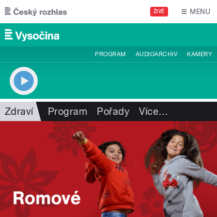
Přejít k hlavnímu obsahu
MENU
ŽIVĚ
PROGRAM
AUDIOARCHIV
KAMERY
Zdraví
Program
Pořady
Více
…