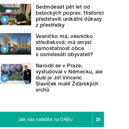
Sedmdesát pět let od
babických poprav. Historici
představili unikátní důkazy
z přestřelky
Vesničko má, vesničko
středisková: má smysl
samostatnost obce
s osmdesáti obyvateli?
Narodil se v Praze,
vystudoval v Německu, ale
duší je Jiří Vincenc
Slavíček malíř Žďárských
vrchů
Jak nás naladíte na DABu