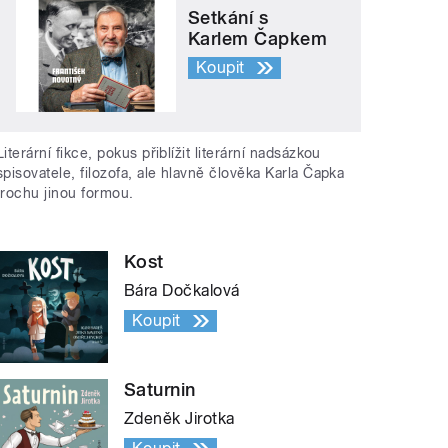
Setkání s
Karlem Čapkem
Koupit
Literární fikce, pokus přiblížit literární nadsázkou
spisovatele, filozofa, ale hlavně člověka Karla Čapka
trochu jinou formou.
Kost
Bára Dočkalová
Koupit
Saturnin
Zdeněk Jirotka