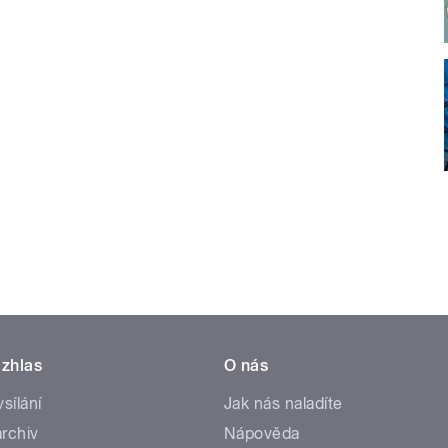
zhlas
O nás
ysílání
Jak nás naladíte
rchiv
Nápověda