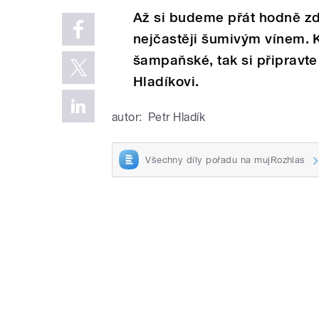
Až si budeme přát hodně zdr
nejčastěji šumivým vínem. K
šampaňské, tak si připravte
Hladíkovi.
autor:
Petr Hladík
Všechny díly pořadu na mujRozhlas