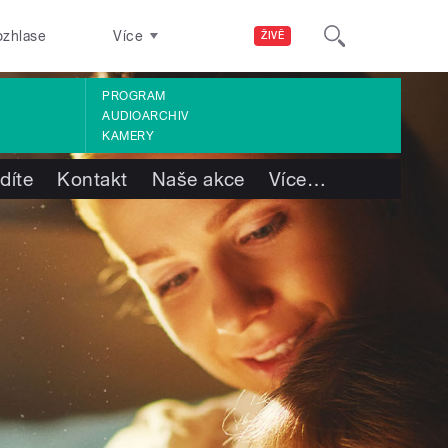
ozhlase
Více
ŽIVĚ
PROGRAM
AUDIOARCHIV
KAMERY
díte
Kontakt
Naše akce
Více
…