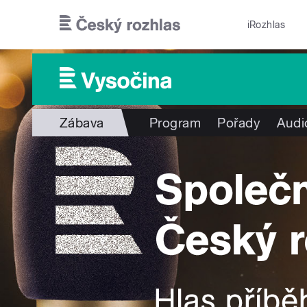
Přejít k hlavnímu obsahu
iRozhlas
Zábava
Program
Pořady
Audi