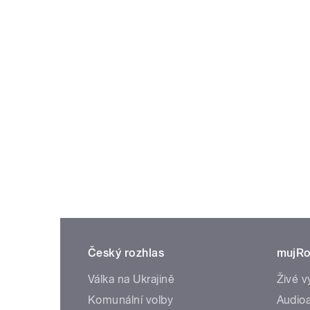
Český rozhlas
mujRo
Válka na Ukrajině
Živé v
Komunální volby
Audioa