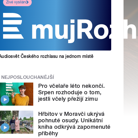
Živé vysílání
Audiosvět Českého rozhlasu na jednom místě
NEJPOSLOUCHANĚJŠÍ
Pro včelaře léto nekončí.
Srpen rozhoduje o tom,
jestli včely přežijí zimu
Hřbitov v Moravči ukrývá
pohnuté osudy. Unikátní
kniha odkrývá zapomenuté
příběhy