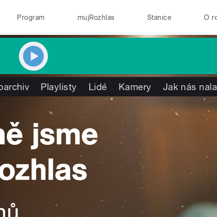
Program
mujRozhlas
Stanice
O r
oarchiv
Playlisty
Lidé
Kamery
Jak nás nala