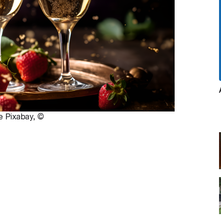
e Pixabay
,
©