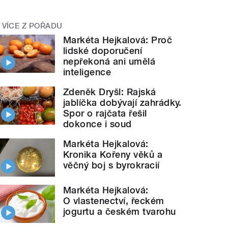
VÍCE Z POŘADU
Markéta Hejkalová: Proč
lidské doporučení
nepřekoná ani umělá
inteligence
Zdeněk Dryšl: Rajská
jablíčka dobývají zahrádky.
Spor o rajčata řešil
dokonce i soud
Markéta Hejkalová:
Kronika Kořeny věků a
věčný boj s byrokracií
Markéta Hejkalová:
O vlastenectví, řeckém
jogurtu a českém tvarohu