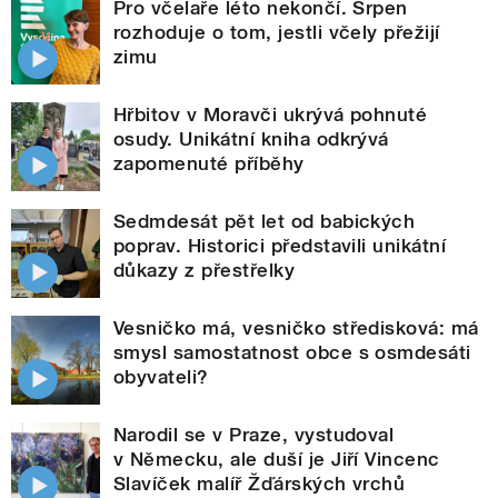
Pro včelaře léto nekončí. Srpen
rozhoduje o tom, jestli včely přežijí
zimu
Hřbitov v Moravči ukrývá pohnuté
osudy. Unikátní kniha odkrývá
zapomenuté příběhy
Sedmdesát pět let od babických
poprav. Historici představili unikátní
důkazy z přestřelky
Vesničko má, vesničko středisková: má
smysl samostatnost obce s osmdesáti
obyvateli?
Narodil se v Praze, vystudoval
v Německu, ale duší je Jiří Vincenc
Slavíček malíř Žďárských vrchů