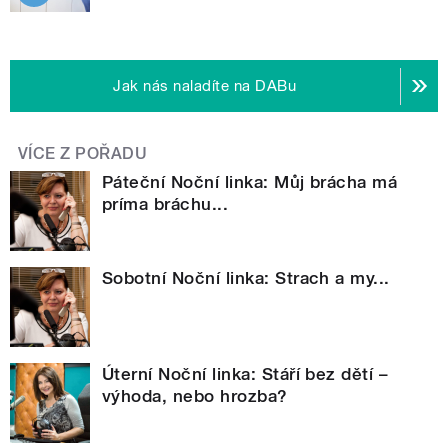
Jak nás naladíte na DABu
VÍCE Z POŘADU
Páteční Noční linka: Můj brácha má
príma bráchu...
Sobotní Noční linka: Strach a my...
Úterní Noční linka: Stáří bez dětí –
výhoda, nebo hrozba?