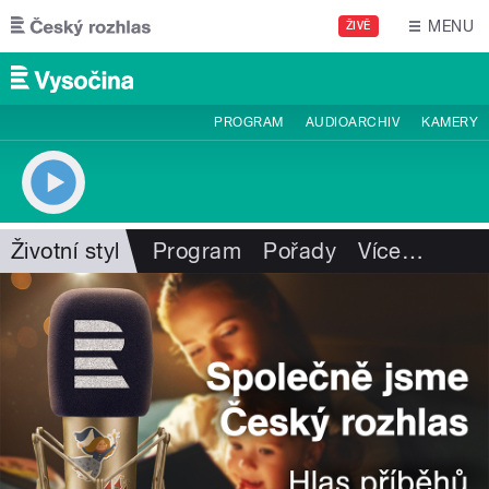
Přejít k hlavnímu obsahu
MENU
ŽIVĚ
PROGRAM
AUDIOARCHIV
KAMERY
Životní styl
Program
Pořady
Více
…