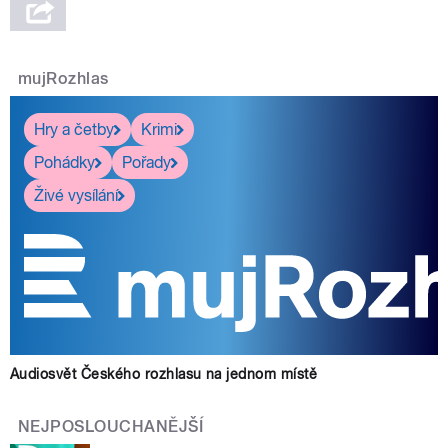
mujRozhlas
Hry a četby
Krimi
Pohádky
Pořady
Živé vysílání
Audiosvět Českého rozhlasu na jednom místě
NEJPOSLOUCHANĚJŠÍ