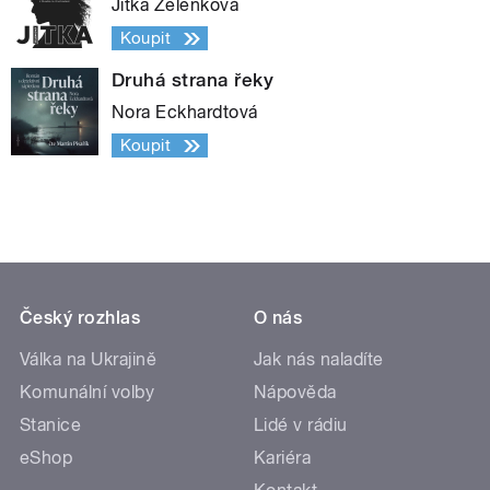
Jitka Zelenková
Koupit
Druhá strana řeky
Nora Eckhardtová
Koupit
Český rozhlas
O nás
Válka na Ukrajině
Jak nás naladíte
Komunální volby
Nápověda
Stanice
Lidé v rádiu
eShop
Kariéra