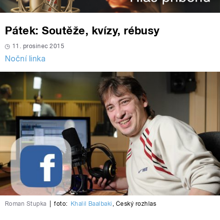
Pátek: Soutěže, kvízy, rébusy
11. prosinec 2015
Noční linka
Roman Stupka
|
foto:
Khalil Baalbaki
,
Český rozhlas