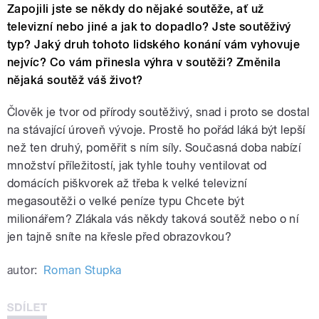
Zapojili jste se někdy do nějaké soutěže, ať už
televizní nebo jiné a jak to dopadlo? Jste soutěživý
typ? Jaký druh tohoto lidského konání vám vyhovuje
nejvíc? Co vám přinesla výhra v soutěži? Změnila
nějaká soutěž váš život?
Člověk je tvor od přírody soutěživý, snad i proto se dostal
na stávající úroveň vývoje. Prostě ho pořád láká být lepší
než ten druhý, poměřit s ním síly. Současná doba nabízí
množství příležitostí, jak tyhle touhy ventilovat od
domácích piškvorek až třeba k velké televizní
megasoutěži o velké peníze typu Chcete být
milionářem? Zlákala vás někdy taková soutěž nebo o ní
jen tajně sníte na křesle před obrazovkou?
autor:
Roman Stupka