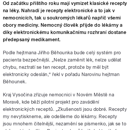
Od začátku příštího roku mají vymizet klasické recepty
na léky. Nahradí je recepty elektronické a to jak v
nemocnicích, tak u soukromých lékařů napříč všemi
obory medicíny. Nemocný člověk přijde do lékárny a
díky elektronickému komunikačnímu rozhraní dostane
předepsaný medikament.
Podle hejtmana Jiřího Běhounka bude celý systém pro
pacienta bezpečnější. „Nelze zaměnit lék, nelze udělat
chybu, neztratí se ten recept, protože by měl být
elektronicky odeslán,“ řekl v pořadu Narovinu hejtman
Běhounek.
Kraj Vysočina zřizuje nemocnici v Novém Městě na
Moravě, kde běží pilotní projekt pro zavádění
elektronických receptů. „Zkušenosti jsou dobré. Recepty
my nevytiskneme, ale odešleme do lékárny. Recepty
jsou mnohem čitelnější, nezamění se písmenko, jak se to