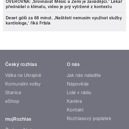
OVĚŘOVNA: ‚Srovnávat Měsíc a Zemi je zavádějící.‘ Lékař
přednášel o klimatu, video je prý vytržené z kontextu
Deset gólů za 68 minut. ,Naštěstí nemusím využívat služby
kardiologa,‘ říká Frťala
Český rozhlas
O nás
Válka na Ukrajině
Jak nás naladíte
Komunální volby
Nápověda
Stanice
Lidé v rádiu
eShop
Kariéra
Kontakt
Rozhlasový poplatek
mujRozhlas