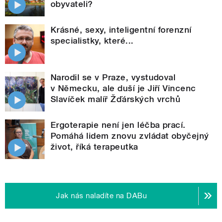
obyvateli?
Krásné, sexy, inteligentní forenzní
specialistky, které...
Narodil se v Praze, vystudoval
v Německu, ale duší je Jiří Vincenc
Slavíček malíř Žďárských vrchů
Ergoterapie není jen léčba prací.
Pomáhá lidem znovu zvládat obyčejný
život, říká terapeutka
Jak nás naladíte na DABu