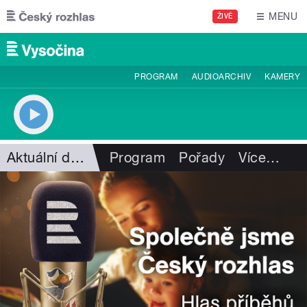
Přejít k hlavnímu obsahu
MENU
ŽIVĚ
PROGRAM
AUDIOARCHIV
KAMERY
Aktuální dění
Program
Pořady
Více
…