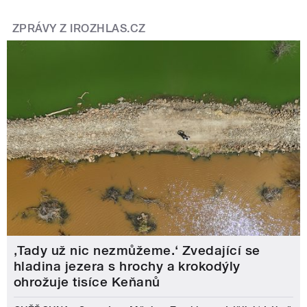
ZPRÁVY Z IROZHLAS.CZ
‚Tady už nic nezmůžeme.‘ Zvedající se
hladina jezera s hrochy a krokodýly
ohrožuje tisíce Keňanů