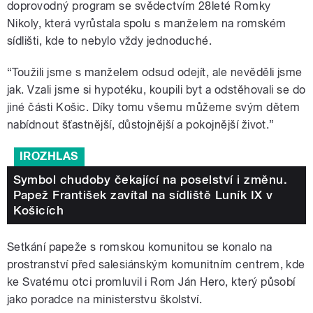
doprovodný program se svědectvím 28leté Romky
Nikoly, která vyrůstala spolu s manželem na romském
sídlišti, kde to nebylo vždy jednoduché.
“Toužili jsme s manželem odsud odejít, ale nevěděli jsme
jak. Vzali jsme si hypotéku, koupili byt a odstěhovali se do
jiné části Košic. Díky tomu všemu můžeme svým dětem
nabídnout šťastnější, důstojnější a pokojnější život.”
IROZHLAS
Symbol chudoby čekající na poselství i změnu.
Papež František zavítal na sídliště Luník IX v
Košicích
Setkání papeže s romskou komunitou se konalo na
prostranství před salesiánským komunitním centrem, kde
ke Svatému otci promluvil i Rom Ján Hero, který působí
jako poradce na ministerstvu školství.