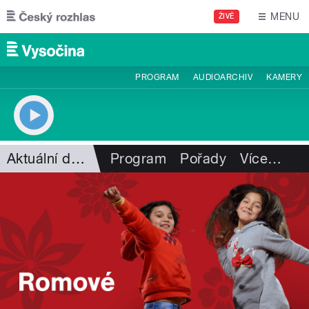
Přejít k hlavnímu obsahu
MENU
ŽIVĚ
PROGRAM
AUDIOARCHIV
KAMERY
Aktuální dění
Program
Pořady
Více
…