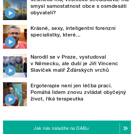
smysl samostatnost obce s osmdesáti
obyvateli?
Krásné, sexy, inteligentní forenzní
specialistky, které...
Narodil se v Praze, vystudoval
v Německu, ale duší je Jiří Vincenc
Slavíček malíř Žďárských vrchů
Ergoterapie není jen léčba prací.
Pomáhá lidem znovu zvládat obyčejný
život, říká terapeutka
Jak nás naladíte na DABu