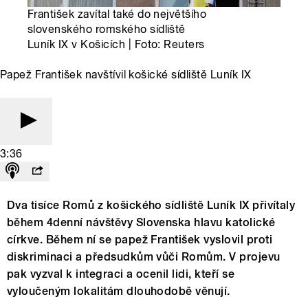
František zavítal také do největšího
slovenského romského sídliště
Luník IX v Košicích | Foto: Reuters
Papež František navštívil košické sídliště Luník IX
3:36
Dva tisíce Romů z košického sídliště Luník IX přivítaly
během 4denní návštěvy Slovenska hlavu katolické
církve. Během ní se papež František vyslovil proti
diskriminaci a předsudkům vůči Romům. V projevu
pak vyzval k integraci a ocenil lidi, kteří se
vyloučeným lokalitám dlouhodobě věnují.