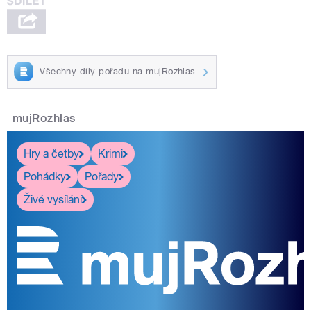
Všechny díly pořadu na mujRozhlas
mujRozhlas
Hry a četby
Krimi
Pohádky
Pořady
Živé vysílání