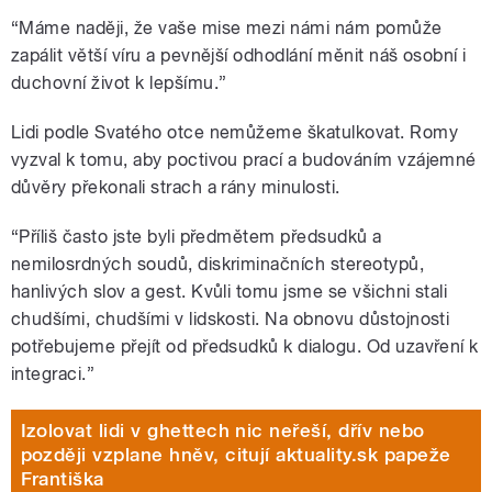
“Máme naději, že vaše mise mezi námi nám pomůže
zapálit větší víru a pevnější odhodlání měnit náš osobní i
duchovní život k lepšímu.”
Lidi podle Svatého otce nemůžeme škatulkovat. Romy
vyzval k tomu, aby poctivou prací a budováním vzájemné
důvěry překonali strach a rány minulosti.
“Příliš často jste byli předmětem předsudků a
nemilosrdných soudů, diskriminačních stereotypů,
hanlivých slov a gest. Kvůli tomu jsme se všichni stali
chudšími, chudšími v lidskosti. Na obnovu důstojnosti
potřebujeme přejít od předsudků k dialogu. Od uzavření k
integraci.”
Izolovat lidi v ghettech nic neřeší, dřív nebo
později vzplane hněv, citují aktuality.sk papeže
Františka