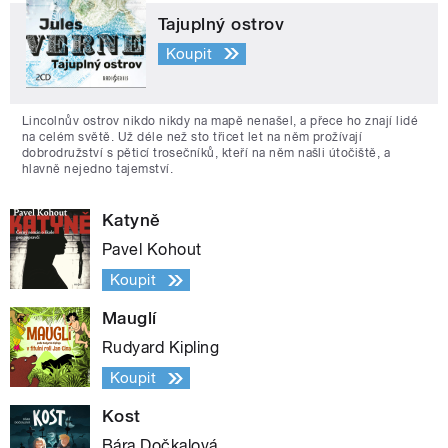
Tajuplný ostrov
Koupit
Lincolnův ostrov nikdo nikdy na mapě nenašel, a přece ho znají lidé
na celém světě. Už déle než sto třicet let na něm prožívají
dobrodružství s pěticí trosečníků, kteří na něm našli útočiště, a
hlavně nejedno tajemství.
Katyně
Pavel Kohout
Koupit
Mauglí
Rudyard Kipling
Koupit
Kost
Bára Dočkalová