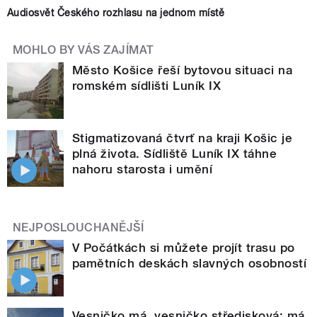
Audiosvět Českého rozhlasu na jednom místě
MOHLO BY VÁS ZAJÍMAT
Město Košice řeší bytovou situaci na
romském sídlišti Luník IX
Stigmatizovaná čtvrť na kraji Košic je
plná života. Sídliště Luník IX táhne
nahoru starosta i umění
NEJPOSLOUCHANĚJŠÍ
V Počátkách si můžete projít trasu po
pamětních deskách slavných osobností
Vesničko má, vesničko středisková: má