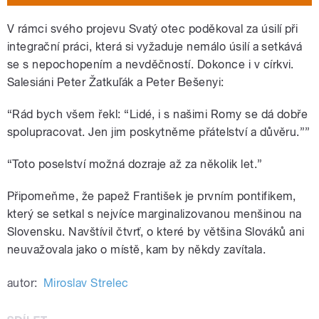
V rámci svého projevu Svatý otec poděkoval za úsilí při
integrační práci, která si vyžaduje nemálo úsilí a setkává
se s nepochopením a nevděčností. Dokonce i v církvi.
Salesiáni Peter Žatkuľák a Peter Bešenyi:
“Rád bych všem řekl: “Lidé, i s našimi Romy se dá dobře
spolupracovat. Jen jim poskytněme přátelství a důvěru.””
“Toto poselství možná dozraje až za několik let.”
Připomeňme, že papež František je prvním pontifikem,
který se setkal s nejvíce marginalizovanou menšinou na
Slovensku. Navštívil čtvrť, o které by většina Slováků ani
neuvažovala jako o místě, kam by někdy zavítala.
autor:
Miroslav Strelec