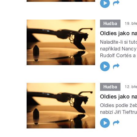
Hudba
19. bř
Oldies jako na
Naladíte-li si t
například Nancy 
Rudolf Cortés a 
Hudba
12. bř
Oldies jako na
Oldies podle žeb
nabízí Jiří Tieft