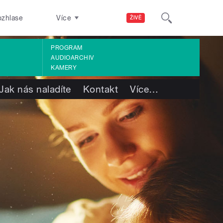
ozhlase
Více
ŽIVĚ
PROGRAM
AUDIOARCHIV
KAMERY
Jak nás naladíte
Kontakt
Více
…