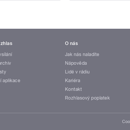
zhlas
O nás
ysílání
Jak nás naladíte
rchiv
Nápověda
sty
Lidé v rádiu
í aplikace
Kariéra
Kontakt
Rozhlasový poplatek
Coo