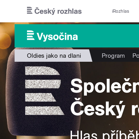
Přejít k hlavnímu obsahu
iRozhlas
Oldies jako na dlani
Program
Po