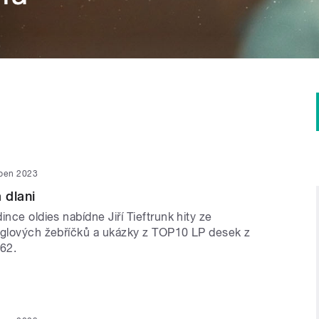
uben 2023
 dlani
ince oldies nabídne Jiří Tieftrunk hity ze
nglových žebříčků a ukázky z TOP10 LP desek z
62.