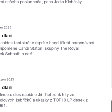
mi našeho posluchače, pana Jarka Klobásky.
en 2023
 dlani
abídne tentokrát v repríze hned třikrát porovnávací
připomene Candi Staton, skupiny The Royal
k Sabbath a další.
ezen 2023
 dlani
ince oldies nabídne Jiří Tieftrunk hity ze
nglových žebříčků a ukázky z TOP10 LP desek z
961.