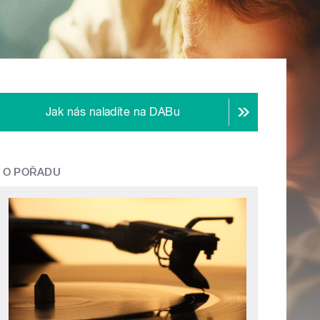
Jak nás naladíte na DABu
O POŘADU