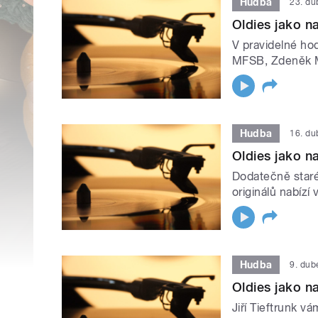
Hudba
23. d
Oldies jako na
V pravidelné hodi
MFSB, Zdeněk Ma
Hudba
16. d
Oldies jako na
Dodatečně staré 
originálů nabízí 
Hudba
9. dub
Oldies jako na
Jiří Tieftrunk vá