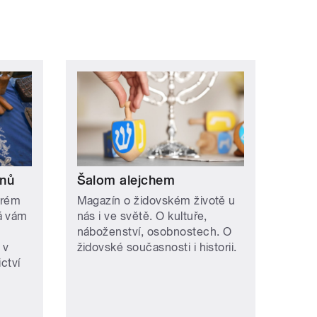
onů
Šalom alejchem
erém
Magazín o židovském životě u
á vám
nás i ve světě. O kultuře,
náboženství, osobnostech. O
 v
židovské současnosti i historii.
ctví