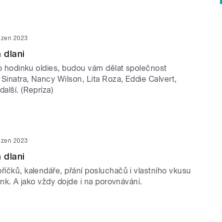
ezen 2023
 dlani
uto hodinku oldies, budou vám dělat společnost
Sinatra, Nancy Wilson, Lita Roza, Eddie Calvert,
další. (Repríza)
ezen 2023
 dlani
říčků, kalendáře, přání posluchačů i vlastního vkusu
runk. A jako vždy dojde i na porovnávání.