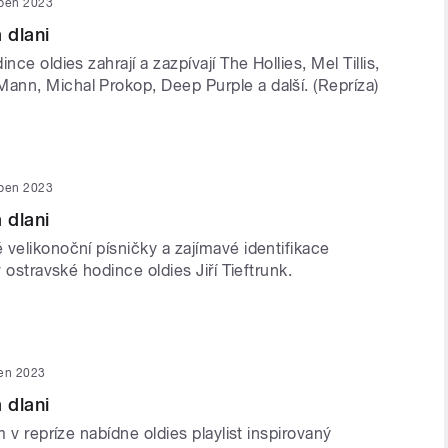
uben 2023
 dlani
nce oldies zahrají a zazpívají The Hollies, Mel Tillis,
nn, Michal Prokop, Deep Purple a další. (Repríza)
uben 2023
 dlani
velikonoční písničky a zajímavé identifikace
v ostravské hodince oldies Jiří Tieftrunk.
en 2023
 dlani
m v repríze nabídne oldies playlist inspirovaný