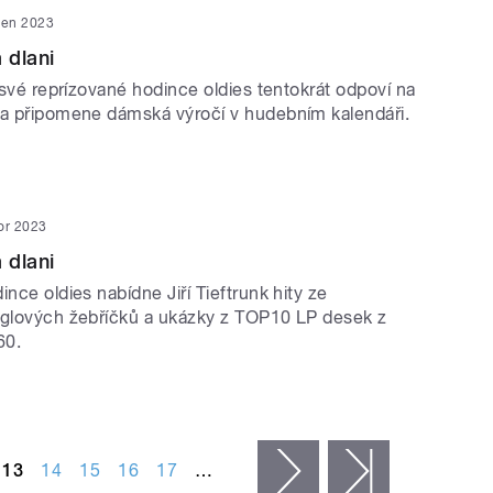
zen 2023
 dlani
e své reprízované hodince oldies tentokrát odpoví na
 a připomene dámská výročí v hudebním kalendáři.
or 2023
 dlani
ince oldies nabídne Jiří Tieftrunk hity ze
nglových žebříčků a ukázky z TOP10 LP desek z
60.
13
14
15
16
17
…
následující ›
poslední »