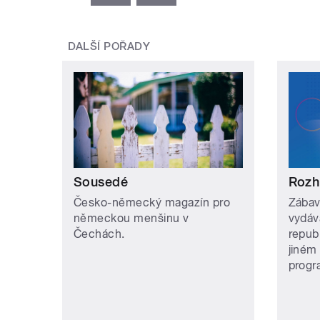
DALŠÍ POŘADY
Sousedé
Rozh
Česko-německý magazín pro
Zábav
německou menšinu v
vydáv
Čechách.
repub
jiném
prog