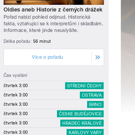
Oldies aneb Historie z černých drážek
Pořad nabízí pohled odjinud. Historická
fakta, vztahující se k interpretům i skladbám.
Informace, které jinde neuslyšíte.
Délka pořadu:
56 minut
Více o pořadu
Čas vysílání
čtvrtek 3:00
STŘEDNÍ ČECHY
čtvrtek 3:00
OSTRAVA
čtvrtek 3:00
BRNO
čtvrtek 3:00
ČESKÉ BUDĚJOVICE
čtvrtek 3:00
HRADEC KRÁLOVÉ
čtvrtek 3:00
KARLOVY VARY