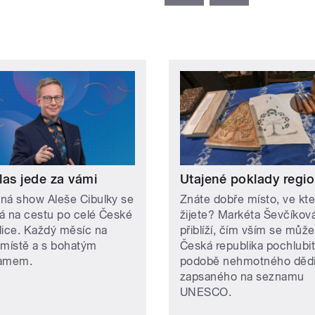
las jede za vámi
Utajené poklady regi
ná show Aleše Cibulky se
Znáte dobře místo, ve kt
á na cestu po celé České
žijete? Markéta Ševčíkov
lice. Každý měsíc na
přiblíží, čím vším se může
 místě a s bohatým
Česká republika pochlubit
ramem.
podobě nehmotného dědi
zapsaného na seznamu
UNESCO.