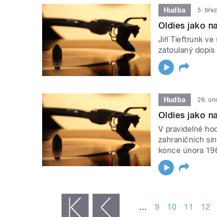
Hudba
5. bře
Oldies jako na
Jiří Tieftrunk v
zatoulaný dopis
Hudba
26. ún
Oldies jako na
V pravidelné hod
zahraničních si
konce února 19
STRÁNKY
…
9
10
11
12
« první
‹ předchozí