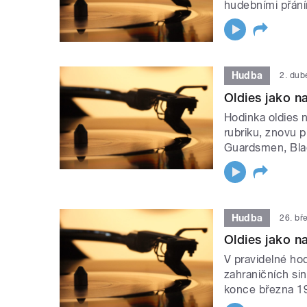
hudebními přání
Hudba
2. dub
Oldies jako na
Hodinka oldies n
rubriku, znovu 
Guardsmen, Blac
Hudba
26. bř
Oldies jako na
V pravidelné hod
zahraničních si
konce března 1