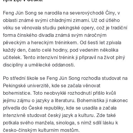
Feng Jün Song se narodila na severovýchodě Číny, v
oblasti známé svými chladnými zimami. Už od útlého
věku se věnovala studiu pekingské opery, což je tradiční
forma čínského divadla známá svým náročným
pěveckým a hereckým tréninkem. Od šesti let zpívala
každý den, často celé hodiny, pod vedením několika
učitelek. Tento intenzivní trénink ji připravil na život plný
disciplíny a umělecké oddanosti.
Po střední škole se Feng Jün Song rozhodla studovat na
Pekingské univerzitě, kde se začala věnovat
bohemistice. Toto neobvyklé rozhodnutí přišlo kvůli
jejímu zájmu o jazyky a literaturu. Bohemistika ji nakonec
přivedla do České republiky, kde se usadila a začala
intenzivně studovat český jazyk a kulturu. Zde také
potkala svého manžela, sinologa, s nímž sdílí lásku k
česko-čínským kulturním mostům.