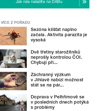
Jak nás naladíte na DABu
VÍCE Z POŘADU
Sezóna klíšťat naplno
začala. Aktivita parazita je
vysoká
Dvě třetiny starožitníků
neprošly kontrolou ČOI.
Chybují při...
Záchranný výzkum
v Jihlavě nabízí možnost
stát se na pár...
Doprava v Pelhřimově se
v posledních dnech potýká
s problémy