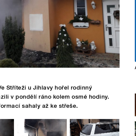
tříteži u Jihlavy hořel rodinný
zili v pondělí ráno kolem osmé hodiny.
ormací sahaly až ke střeše.