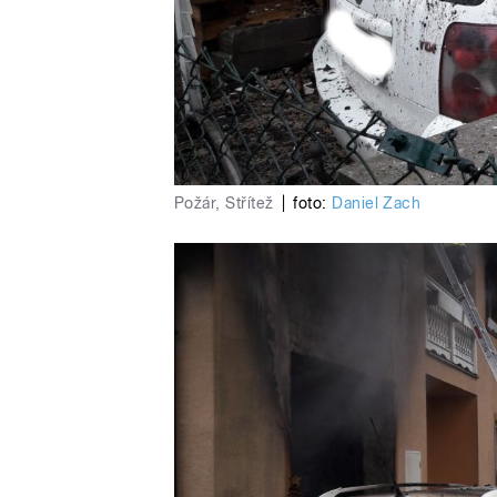
Požár, Střítež
|
foto:
Daniel Zach