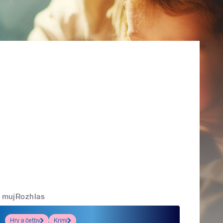
mujRozhlas
Hry a četby
Krimi