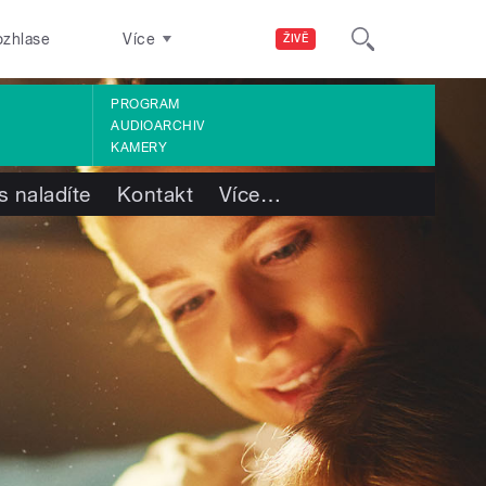
ozhlase
Více
ŽIVĚ
PROGRAM
AUDIOARCHIV
KAMERY
s naladíte
Kontakt
Více
…