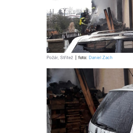
Požár, Střítež
|
foto:
Daniel Zach