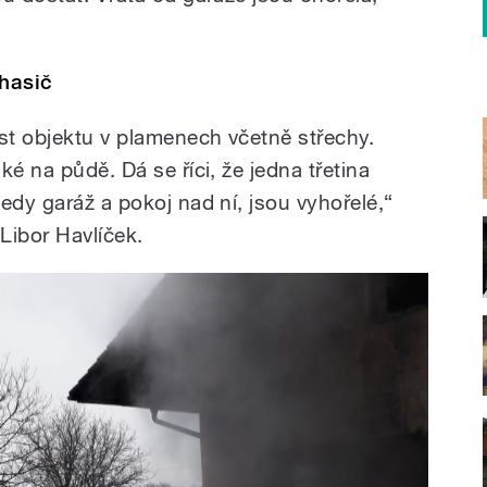
 hasič
ást objektu v plamenech včetně střechy.
ké na půdě. Dá se říci, že jedna třetina
edy garáž a pokoj nad ní, jsou vyhořelé,“
 Libor Havlíček.