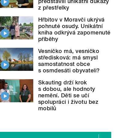
představili unikátní důkazy
z přestřelky
Hřbitov v Moravči ukrývá
pohnuté osudy. Unikátní
kniha odkrývá zapomenuté
příběhy
Vesničko má, vesničko
středisková: má smysl
samostatnost obce
s osmdesáti obyvateli?
Skauting drží krok
s dobou, ale hodnoty
nemění. Děti se učí
spolupráci i životu bez
mobilů