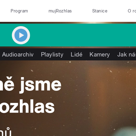
Program
mujRozhlas
Stanice
O r
Audioarchiv
Playlisty
Lidé
Kamery
Jak ná