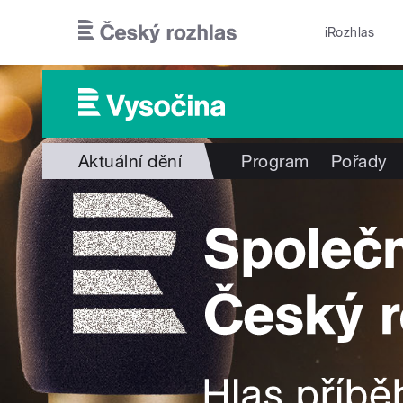
Přejít k hlavnímu obsahu
iRozhlas
Aktuální dění
Program
Pořady