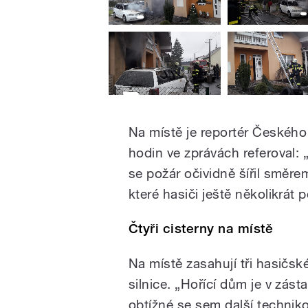
Na místě je reportér Českého
hodin ve zprávách referoval:
se požár očividně šířil směr
které hasiči ještě několikrát 
Čtyři cisterny na místě
Na místě zasahují tři hasičské
silnice. „Hořící dům je v zást
obtížné se sem další techniko