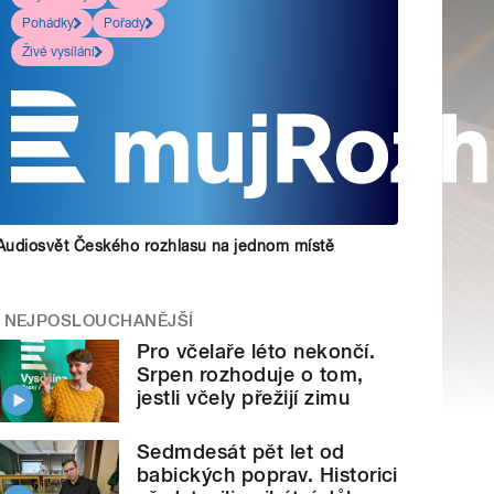
Pohádky
Pořady
Živé vysílání
Audiosvět Českého rozhlasu na jednom místě
NEJPOSLOUCHANĚJŠÍ
Pro včelaře léto nekončí.
Srpen rozhoduje o tom,
jestli včely přežijí zimu
Sedmdesát pět let od
babických poprav. Historici