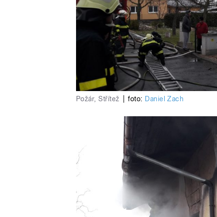
Požár, Střítež
|
foto:
Daniel Zach