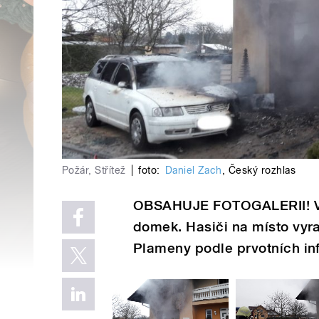
Požár, Střítež
|
foto:
Daniel Zach
,
Český rozhlas
OBSAHUJE FOTOGALERII! Ve S
domek. Hasiči na místo vyra
Plameny podle prvotních inf