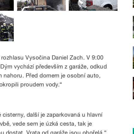
 rozhlasu Vysočina Daniel Zach. V 9:00
 „Dým vychází především z garáže, odkud
em nahoru. Před domem je osobní auto,
pokropili proudem vody.“
 cisterny, další je zaparkovaná u hlavní
avbě, vede sem je úzká cesta, tak je
u dostat. Vrata od garáže jsou ohořelá,“