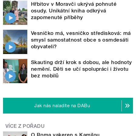
Hřbitov v Moravči ukrývá pohnuté
osudy. Unikátní kniha odkrývá
zapomenuté příběhy
Vesničko má, vesničko středisková: má
smysl samostatnost obce s osmdesáti
obyvateli?
Skauting drží krok s dobou, ale hodnoty
nemění. Děti se učí spolupráci i životu
bez mobilů
Jak nás naladíte na DABu
VÍCE Z POŘADU
O Roma vakeren s Kamilou