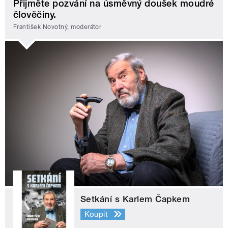
Přijměte pozvání na úsměvný doušek moudré
člověčiny.
František Novotný, moderátor
Setkání s Karlem Čapkem
Koupit