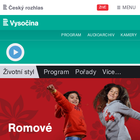
Přejít k hlavnímu obsahu
MENU
ŽIVĚ
PROGRAM
AUDIOARCHIV
KAMERY
Životní styl
Program
Pořady
Více
…