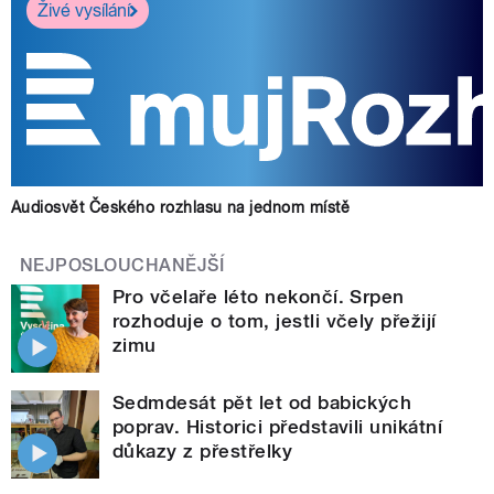
Živé vysílání
Audiosvět Českého rozhlasu na jednom místě
NEJPOSLOUCHANĚJŠÍ
Pro včelaře léto nekončí. Srpen
rozhoduje o tom, jestli včely přežijí
zimu
Sedmdesát pět let od babických
poprav. Historici představili unikátní
důkazy z přestřelky